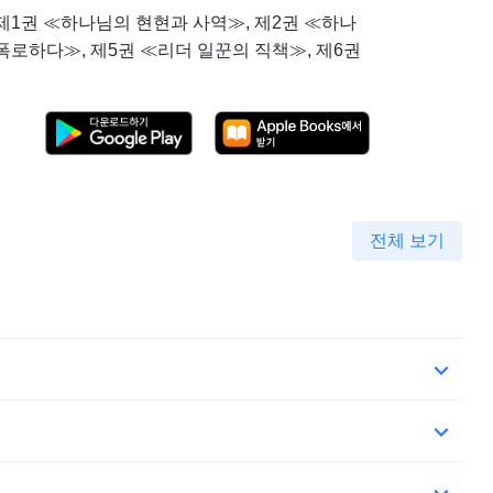
제1권 ≪하나님의 현현과 사역≫, 제2권 ≪하나
폭로하다≫, 제5권 ≪리더 일꾼의 직책≫, 제6권
전체 보기