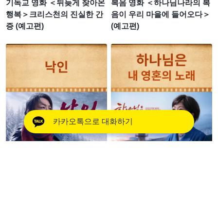
기독교 영화 ＜뒤늦게 찾아온
복음 영화 ＜하나님나라의 복
행복＞크리스천의 진실한 간
음이 우리 마을에 들어오다＞
증 (예고편)
(예고편)
카카오톡으로 대화하기
기독교 영화 ＜낙인＞ 28년간
기독교 영화 ＜하나님은 내 영
의 중국 공산당의 박해를 기록
혼의 노래＞ (예고편)