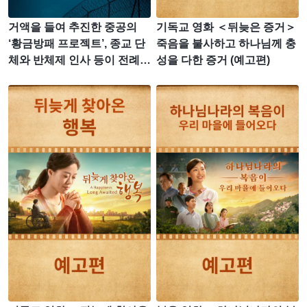
거액을 들여 추진한 중공의
기독교 영화 ＜뒤늦은 증거＞
‘황금방패 프로젝트’, 종교 단
죽음을 불사하고 하나님께 충
체와 반체제 인사 등이 전례
성을 다한 증거 (예고편)
없는 재앙을 겪다 (1/5)