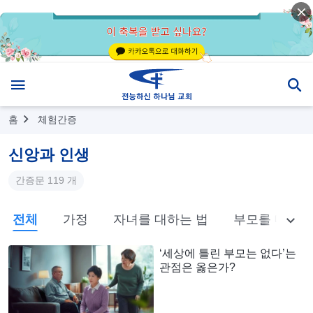
홈
체험간증
신앙과 인생
간증문 119 개
전체
가정
자녀를 대하는 법
부모를 대하는
‘세상에 틀린 부모는 없다’는
관점은 옳은가?