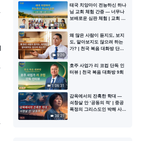
태국 치앙마이 전능하신 하나
님 교회 체험 간증 ― 너무나
보배로운 심판 체험 | 교회 생
자
활 실황 보도 27회
52:51
왜 많은 사람이 듣지도, 보지
도, 알아보지도 않으려 하는
터
가? | 천국 복음 대화방 단독
인터뷰 하이라이트
9:20
호주 사업가 리 코컵 단독 인
윌
터뷰 | 천국 복음 대화방 9회
자
1:06:31
감옥에서의 잔혹한 학대 ―
쇠창살 안 ‘공동의 적’ | 중공
폭정의 그리스도인 박해 사실
기록 21회
38:21
윌
자