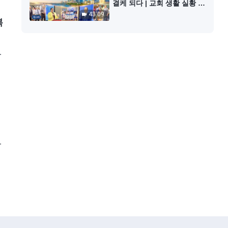
결케 되다 | 교회 생활 실황 보
도 15회
43:09
복
로
목
로
목