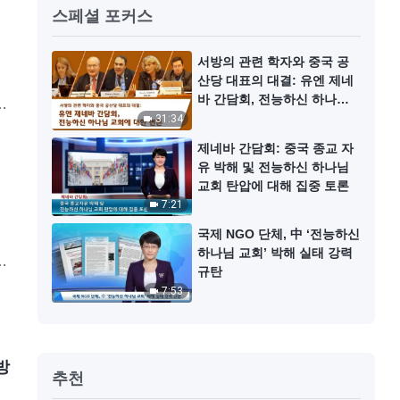
스페셜 포커스
서방의 관련 학자와 중국 공
산당 대표의 대결: 유엔 제네
바 간담회, 전능하신 하나님
교회에 대한 변론
31:34
설
제네바 간담회: 중국 종교 자
유 박해 및 전능하신 하나님
교회 탄압에 대해 집중 토론
7:21
국제 NGO 단체, 中 ‘전능하신
하나님 교회’ 박해 실태 강력
님
규탄
설
7:53
방
추천