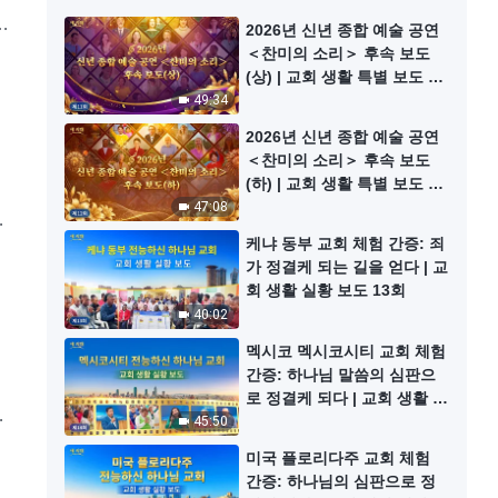
님
2026년 신년 종합 예술 공연
설
＜찬미의 소리＞ 후속 보도
(상) | 교회 생활 특별 보도 11
회
49:34
2026년 신년 종합 예술 공연
＜찬미의 소리＞ 후속 보도
(하) | 교회 생활 특별 보도 12
회
47:08
로
케냐 동부 교회 체험 간증: 죄
목
가 정결케 되는 길을 얻다 | 교
회 생활 실황 보도 13회
40:02
멕시코 멕시코시티 교회 체험
간증: 하나님 말씀의 심판으
로 정결케 되다 | 교회 생활 실
로
황 보도 14회
45:50
목
미국 플로리다주 교회 체험
간증: 하나님의 심판으로 정