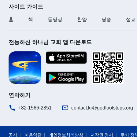
사이트 가이드
홈
책
동영상
찬양
낭송
설교
전능하신 하나님 교회 앱 다운로드
연락하기
+82-1566-2851
contact.kr@godfootsteps.org
공지
이용약관
개인정보처리방침
저작권 명시
쿠키 정