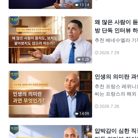
니스트입니다. 하지
13:14
왜 많은 사람이 듣
방 단독 인터뷰 
추천 베네수엘라 기독교
스 길은 기독교 목사
2026.7.29
양해 왔습니다. 201
9:20
인생의 의미란 과
추천 프랑스 레위니옹섬
씨는 프랑스의 해외
이자 DJ, 아트 디렉
2026.7.26
14:09
압박감이 심한 직장