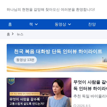
하나님의 현현을 갈망해 찾아오신 여러분을 환영합니다!
홈
책
동영상
찬양
홈
뉴스
천국 복음 대화방 단독 인터뷰 하이라이트
동영상 13편
무엇이 사람을 갈
독 인터뷰 하이라
추천 독일 바이올리니스
회 리사 유는 오랜 기간 콰르텟(4중주) 무대와 순회공연에서 활약해 온 프로 바이올리
2026.8.5