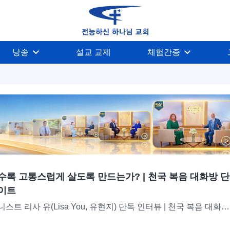
낭송
설교 교제
체험간증
수록 고통스럽게 살도록 만드는가? | 천국 복음 대화방 단
이트
트 리사 유(Lisa You, 유현지) 단독 인터뷰 | 천국 복음 대화방