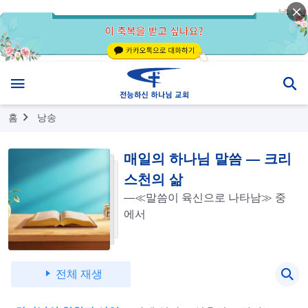
홈
낭송
매일의 하나님 말씀 ― 크리
스천의 삶
―≪말씀이 육신으로 나타남≫ 중
에서
전체 재생