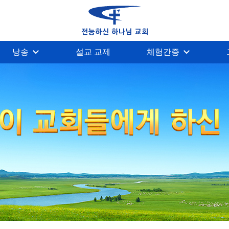
낭송
설교 교제
체험간증