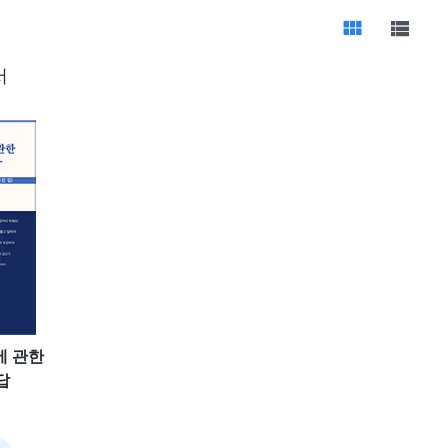
서
에 관한
답