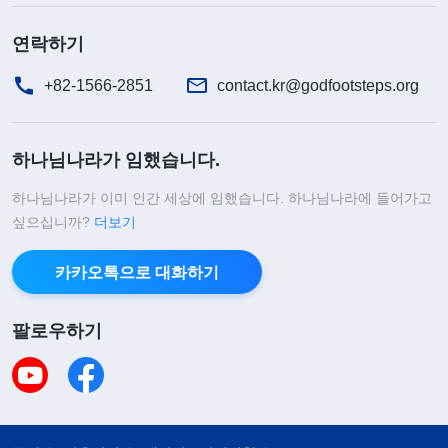
시 저는 정말 살자니 살 수도 없고, 죽자니 죽을 수도
연락하기
없는 처지였습니다. 밤에 잠 못 이룰 때면 저는 그저
소리 없이 눈물만 흘렸습니다. 지난 세월, 남들보다
+82-1566-2851
contact.kr@godfootsteps.org
나은 삶을 살기 위해 죽어라 돈을 벌며 돈의 노예가
되었지만, 결국 힘들게 번 돈은 다 날아가고 남편은
하나님나라가 임했습니다.
병을 얻었으며, 많은 빚까지 지게 되었습니다. 그야
하나님나라가 이미 인간 세상에 임했습니다. 하나님나라에 들어가고
말로 밑 빠진 독에 물 붓기 격으로 아무것도 남지 않
싶으십니까?
더보기
았으니, 이렇게 사는 것이 무슨 의미가 있나 싶었습
니다. 그 문제는 아무리 생각해도 답을 찾을 수 없었
카카오톡으로 대화하기
고, 아무도 제게 답을 주지 않았습니다. 그렇게 막다
팔로우하기
른 골목에 이르렀을 때, 저는 남편과 상의한 뒤 제 어
머니를 찾아가 하나님을 믿어보기로 했습니다. 사실
제가 아침 식사 가게를 연 지 2년째 되던 해에 어머니
는 제게 하나님의 말세 사역을 증거해 주셨습니다.