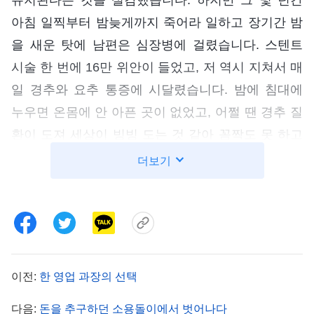
아침 일찍부터 밤늦게까지 죽어라 일하고 장기간 밤
을 새운 탓에 남편은 심장병에 걸렸습니다. 스텐트
시술 한 번에 16만 위안이 들었고, 저 역시 지쳐서 매
일 경추와 요추 통증에 시달렸습니다. 밤에 침대에
누우면 온몸에 안 아픈 곳이 없었고, 어쩔 땐 경추 질
환이 도져 세상이 빙빙 도는 것 같아 꼼짝도 못 하고
머리가 멍해지기도 했습니다. 그게 다가 아니었습니
더보기
다. 가장 심각한 것은 밀가루 알레르기였습니다. 밀
가루에 닿기만 하면 재채기가 멈추지 않았고, 심할
때는 천식 환자처럼 숨이 차서 헐떡거리며 너무나 괴
로웠습니다. 일할 때마다 마스크를 대여섯 겹씩 껴야
했는데, 특히 삼복더위에 그렇게 두꺼운 마스크를 쓰
이전:
한 영업 과장의 선택
면 얼굴이 온통 땀으로 범벅이 되어 그 괴로움은 말
다음:
돈을 추구하던 소용돌이에서 벗어나다
로 다할 수 없었습니다. 하지만 남들 앞에서 귀하게