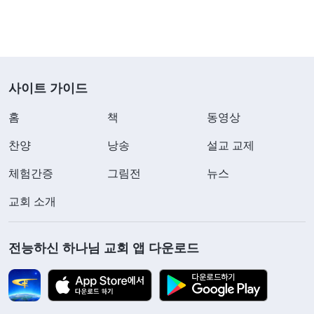
다시 시장 조사를 했지만, 무엇을 하든 자본금이 필
요했습니다. 제가 또 누구에게 돈을 빌릴 수 있었겠
습니까? 투자할 때 이미 친척들에게 돈을 다 빌려서
사방을 찾아봐도 더 이상 돈 빌릴 곳이 없었습니다.
사이트 가이드
집과 차의 할부금을 갚고 아들 학비와 생활비도 내야
홈
책
동영상
하는데, 어찌해야 할지 막막했습니다. 남편은 퇴원
후 마치 치매에 걸린 사람처럼 아무런 도움도 되지
찬양
낭송
설교 교제
못했고, 오히려 제가 돌봐줘야 했습니다. 그 무렵 저
체험간증
그림전
뉴스
는 근심에 밥도 못 먹고 잠도 못 잤습니다. 마음이 너
교회 소개
무나 고통스러워 어쩔 땐 차라리 죽어 버릴까 하는
생각도 들었습니다. 하지만 갚지 못한 빚과 아직 졸
전능하신 하나님 교회 앱 다운로드
업하지 않은 아들, 그리고 아픈 남편을 생각하니 제
가 죽으면 이 가정은 끝장이고, 아들은 무너져 버릴
것 같았습니다. 그래서 저는 죽을 수 없었습니다! 당