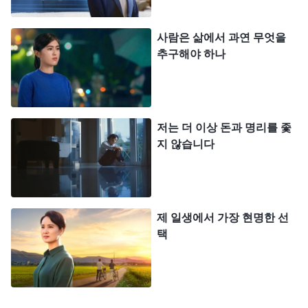
이끌고 계속 일했습니다. 그때 저는 마치 팽이처럼
사람은 삶에서 과연 무엇을
쉴 새 없이 움직이며 제대로 먹지도, 자지도 못했습
추구해야 하나
니다. 가끔 이런 생각이 들었습니다. ‘사람은 왜 사는
걸까? 매일 돈 때문에 이렇게 죽어라 일하는데, 돈이
생겨 남들에게 존중받는다 한들 결국엔 죽을 테니 이
저는 더 이상 돈과 명리를 좇
게 다 무슨 의미가 있을까?’ 저는 속으로 깊은 무력감
지 않습니다
과 공허감을 느꼈고, ‘이런 생활이 언제쯤 끝날까?’
하는 생각을 자주 했습니다. 하지만 다른 길이 보이
지 않아 그렇게 살아갈 수밖에 없었습니다.
제 일생에서 가장 현명한 선
나중에 저는 중식당이 돈이 된다는 것을 알고 원래
택
하던 아침 식사 가게를 처분하고 중식당을 열 준비를
했습니다. 그런데 인테리어를 하던 중, 뜻밖에 남편
이 정신적으로 충격을 받아 병이 도져 입원하게 되었