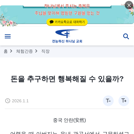
홈
체험간증
직장
돈을 추구하면 행복해질 수 있을까?
2026.1.1
중국 안란(安然)
어렸을 때 아버지는 읍내 관공서에서 근무하셨고