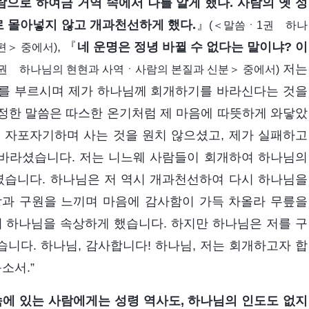
람으로 하여금 거역 속에서 나를 알게 했다. 사람의 옛 성
로 몰아넣지 않고 개과천선하게 했다.
』
(＜말씀ㆍ1권 하나
, 『
네 운명은 정녕 바뀔 수 없다는 말이냐? 이
편＞ 중에서)
저는
권 하나님의 현현과 사역ㆍ사람의 본질과 신분＞ 중에서)
저를 부르시며 제가 하나님께 회개하기를 바라신다는 것을
정한 말씀은 따스한 온기처럼 제 마음에 따뜻하게 와닿았
 자포자기하며 사는 것을 원치 않으셨고, 제가 실패하고
바라셨습니다. 저는 니느웨 사람들이 회개하여 하나님의
습니다. 하나님은 저 역시 개과천선하여 다시 하나님을
랑과 구원을 느끼며 마음에 감사함이 가득 차올라 무릎을
여 하나님을 속상하게 했습니다. 하지만 하나님은 저를 구
니다. 하나님, 감사합니다! 하나님, 저는 회개하고자 합
소서.”
속에 있는 사람에게는 성령 역사도, 하나님의 인도도 없지