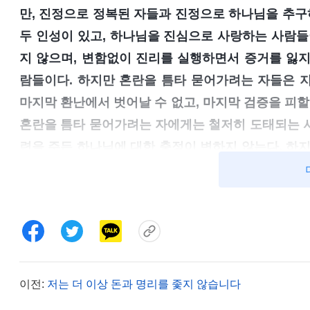
만, 진정으로 정복된 자들과 진정으로 하나님을 추구하
두 인성이 있고, 하나님을 진심으로 사랑하는 사람들
지 않으며, 변함없이 진리를 실행하면서 증거를 잃지
람들이다. 하지만 혼란을 틈타 묻어가려는 자들은 
마지막 환난에서 벗어날 수 없고, 마지막 검증을 피할
혼란을 틈타 묻어가려는 자에게는 철저히 도태되는 사
련을 주든 하나님에 대한 충정이 변하지 않는다. 하지
리해지면 즉시 하나님에 대한 관점을 바꾸고, 심지어
게 설 수 없는 자들이고, 복만 받으려 할 뿐 하나님
이런 부류의 소인배들은 사역이 끝날 때 모두 ‘쫓겨날
것이다. 인성이 없는 자는 결코 하나님을 진정으로 사
있을 때는 하나님께 고분고분 순종하지만, 일단 자신
항한다. 심지어는 만면에 웃음이 가득하던 ‘착한 사
이전:
저는 더 이상 돈과 명리를 좇지 않습니다
이유 없이 지난날의 은인을 철천지원수로 대하기도 한