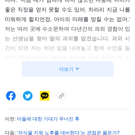
좋은 직장을 얻지 못할 수도 있어. 차라리 지금 나를
미워하게 할지언정, 아이의 미래를 망칠 수는 없어.’
저는 여러 곳에 수소문하여 다년간의 과외 경험이 있
는 선생님을 찾아 딸의 과외를 맡겼습니다. 과외 시
간이 되면 저는 하던 일을 내려놓고 함께 수업을 들
었고, 딸이 모르는 부분이 있으면 적어 두었다가 집
에 와서 다시 풀게 했습니다. 딸이 문제를 풀지 못하
더보기
면 저는 화가 나서 큰소리로 아이를 다그쳤습니다.
“너 계속 이따위로 해서 나중에 명문 고등학교에 갈
수 있겠어?” 딸은 겁을 먹고 몸을 잔뜩 웅크린 채 억
울한 눈물을 글썽였고, 그 모습을 보니 저 역시 마음
이 짠했습니다. ‘그냥 내버려 둘까? 아이가 할 수 있
이전:
아들에 대한 기대가 무너진 후
는 만큼만 하게 놔두자. 이렇게 닦달하다가 아이가
다음:
‘자식을 키워 노후를 대비한다’는 관점은 옳은가?
우울증이라도 걸리면 어떡하지?’ 하지만 이내 ‘지금