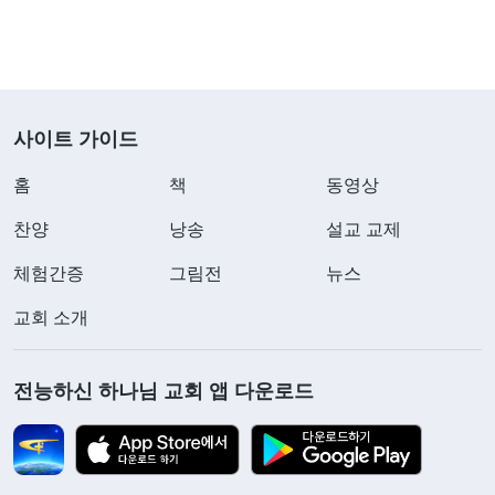
몸과 마음, 심지어 자신의 모든 것, 미래와 운명마저
사탄에게 확실하게 넘겨 버린다. 그러고는 이에 대해
전혀 의구심을 갖지 않고, 자신에게 속한 것을 되찾
을 줄도 모른다. 사람이 사탄을 이렇게 의지하고 사
사이트 가이드
탄에게 충성하게 된 이상 스스로를 통제할 수 있겠느
홈
책
동영상
냐? 틀림없이 불가능할 것이다. 사탄에게 완전히 지
배당하고, 그 늪에 빠져 헤어 나올 수 없게 된다.
』
찬양
낭송
설교 교제
(＜
말씀ㆍ2권 하나님을 알아 가는 것에 관하여ㆍ유일무이한
체험간증
그림전
뉴스
하나님의 말씀을 통해 제가 지
하나님 자신 6＞ 중에서)
교회 소개
난 수년간 완전히 사탄에게 우롱당하며 살아왔다는
사실을 깨달았습니다. 돌이켜 보니 저는 어릴 적부터
전능하신 하나님 교회 앱 다운로드
부모님께 주입받은 “사람은 높은 곳으로 가고, 물은
낮은 곳으로 흐른다.”, “출세해서 가문을 빛내자.”와
같은 말을 추구 목표로 삼았습니다. 출세하기 위해