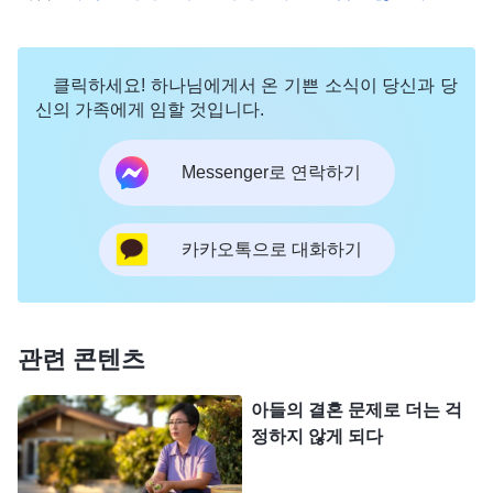
이때 아이 교육을 느슨하게 하면 아이의 미래에 직접
적인 영향을 미칠 거야. 나는 내 책임을 다해야 해.’라
클릭하세요! 하나님에게서 온 기쁜 소식이 당신과 당
는 생각이 들어 계속 딸을 몰아붙이며 공부를 시켰습
신의 가족에게 임할 것입니다.
니다. 원래부터 내성적이었던 딸은 저의 이런 압박
Messenger로 연락하기
속에서 더욱 자존감이 낮아졌고, 밤에 악몽을 꾸다
깨어나는 일이 잦았고, 성적은 더 떨어졌습니다. 저
와의 관계도 점점 더 서먹해졌습니다. 상황이 이렇게
카카오톡으로 대화하기
되자 저는 몹시 초조해졌습니다. 한편으로는 딸의 성
적이 나빠 미래에 영향을 줄까 봐 걱정되었고, 다른
한편으로는 딸에게 너무 큰 스트레스를 준 것 같아
관련 콘텐츠
마음이 아팠습니다. 온갖 감정이 뒤엉켜 저는 어찌할
아들의 결혼 문제로 더는 걱
바를 몰랐습니다. 저는 계속 생각했습니다. ‘내가 딸
정하지 않게 되다
에게 이렇게 하는 게 사랑일까? 사랑이라면 아이가
자유롭고 편안해야 하는데, 지금 아이는 눈에 띄게