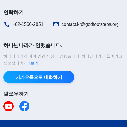
학창 시절 남들보다 몇 배는 더 노력했지만, 중학교
연락하기
졸업 시험에 실패하고 좋은 직장을 구하지 못하자 저
는 자포자기한 채 삶에 대한 자신감을 잃었습니다.
+82-1566-2851
contact.kr@godfootsteps.org
딸이 태어난 후, 저는 모든 희망을 딸에게 걸었습니
다. 딸에게 공부에 대한 흥미를 키워 주기 위해 어릴
하나님나라가 임했습니다.
때부터 여러 지식을 주입했고, 그로 인해 딸은 어린
하나님나라가 이미 인간 세상에 임했습니다. 하나님나라에 들어가고
시절의 즐거움을 잃어버렸습니다. 딸이 학교에 들어
싶으십니까?
더보기
간 후에는 수학 성적이 좋지 않다는 이유로 성적을
올리라며 과외를 강요했고, 성적이 오르지 않으면 화
카카오톡으로 대화하기
를 내며 아이를 다그쳤습니다. 딸에 대한 이해와 헤
팔로우하기
아림은 조금도 없었습니다. 제가 계속해서 딸에게 스
트레스를 주자, 딸은 여린 마음에 큰 압박감을 느껴
야 했고 우리 모녀 사이도 서먹해졌습니다. 겉으로는
딸을 위한 행동처럼 보였지만, 사실은 제가 이루지