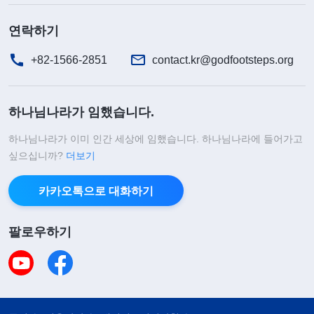
더러 신앙을 포기하라고 권했습니다. 저는 그들이 주
연락하기
민 센터나 경찰을 부를까 봐 두려워 일단 남편을 따
라 집으로 돌아갈 수밖에 없었습니다.
+82-1566-2851
contact.kr@godfootsteps.org
집에 돌아온 후, 남편은 매일 저를 감시했고, 어딜
하나님나라가 임했습니다.
가든 저를 데리고 다니며 집에 혼자 있지 못하게 했
습니다. 또한 매일 맛있는 것을 사 주고, 저와 아이를
하나님나라가 이미 인간 세상에 임했습니다. 하나님나라에 들어가고
싶으십니까?
더보기
데리고 공원이나 쇼핑몰에 갔으며, 늘 제게 어떻게
해야 좋은 아내이고, 우리 세 식구가 얼마나 행복한
카카오톡으로 대화하기
지 등에 대해 이야기했습니다. 저는 서서히 남편의
말을 분별없이 받아들였고, 남편이 제게 이토록 잘해
팔로우하기
주고 아이도 말을 잘 들으니, 계속 이렇게 살아도 괜
찮겠다는 생각이 들었습니다. 그런 생활에 점점 스며
들면서, 본분에 대한 부담감은 사라졌고 한 달 동안