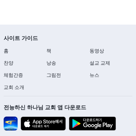
보고 남편은 말했습니다. “그럼 나가! 넌 네 천국에 가
고, 난 내 지옥에 갈 테니!” 험악하게 변한 그의 얼굴
을 보니, 저는 그가 한때 평생 저를 사랑하고 행복하
게 해 주겠다고 말했던 남편이라는 사실이 도무지 믿
사이트 가이드
기지 않았습니다. 그는 너무나도 하나님을 증오하는
홈
책
동영상
골수 무신론자였습니다. 저는 몹시 마음이 아팠지만,
찬양
낭송
설교 교제
마음 속 깊은 곳에서는 그가 하나님을 대적한다는 사
실을 받아들이고 싶지 않았고 이 결혼을 놓을 수도
체험간증
그림전
뉴스
없었습니다. 저는 그가 그저 순간 욱해서 한 말일 뿐,
교회 소개
조금 진정되면 괜찮아질 거라고 계속 스스로 위로했
습니다. 그래서 저는 당분간 친정에 머물면서 정상적
전능하신 하나님 교회 앱 다운로드
으로 본분을 이행할 계획이었습니다. 그런데 생각치
도 못하게 며칠 뒤 남편이 친구들을 우르르 끌고는
친정으로 찾아왔습니다. 그들은 너나 할 것 없이 저