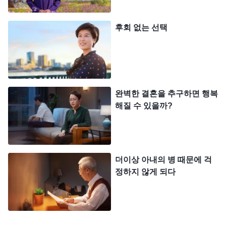
밖에서 조금이라도 소리가 들리면 얼른 책을 숨기기
도 했습니다.
후회 없는 선택
그 후 교회 일이 점점 바빠지면서 집에 늦게 들어
가는 날도 생겼습니다. 한번은 예배가 늦게 끝나 유
치원에 제때 아이를 데리러 가지 못했는데, 선생님이
남편에게 전화를 했습니다. 집에 돌아오자 남편은 잔
완벽한 결혼을 추구하면 행복
해질 수 있을까?
뜩 화가 난 얼굴로 어디에 다녀왔냐고 물었습니다.
저는 남편을 속이고 싶지 않았고, 이 기회에 제가 하
나님을 믿으면서 얻은 것들에 대해 이야기하고 싶었
습니다. 그런데 예상과 달리 제 대답을 들은 남편은
더이상 아내의 병 때문에 걱
잔뜩 화를 내며 “아버님이 믿으라고 해서 믿는 거
정하지 않게 되다
지?” 그러면서 아버지께 전화를 걸려고 했습니다. 저
는 남편과 차분히 이야기하고 싶었지만 남편은 몹시
화가 나 있었습니다. 제가 물었습니다. “내가 하나님