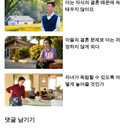
날 아침, 남편이 학교에 가기 싫다며 집에서 꼼지락
더는 자식의 결혼 때문에 속
태우지 않아요
대는 아들을 때리자, 아들은 바로 집을 나가 버렸고,
밤늦게서야 겨우 찾아서 데리고 왔습니다. 저는 아이
가 공부하기 싫어서 군대에 가고 싶어 한다는 것을
알았지만, 그대로 둘 수는 없었습니다. 제가 온갖 말
아들의 결혼 문제로 더는 걱
로 구슬린 끝에 아들은 마지못해 학교에 가겠다고 약
정하지 않게 되다
속했습니다. 그 당시 아들은 매일 시름에 잠겨 우리
와 말도 섞으려 하지 않았습니다. 하지만 저는 ‘네가
지금은 이해하지 못하겠지만, 나중에 성공하는 날이
자녀가 독립할 수 있도록 어
오면 우리의 깊은 뜻을 알게 될 거다.’라고 생각했습
떻게 놓아줄 것인가
니다. 그 후 아이는 정말로 대학에 합격했고, 저는 무
척 기뻤습니다. 수년간의 기대에 부응하는 결과였습
니다. 하지만 기쁨도 잠시, 저는 아이의 대학 등록금
댓글 남기기
때문에 다시 골머리를 앓게 되었습니다. 집에는 아이