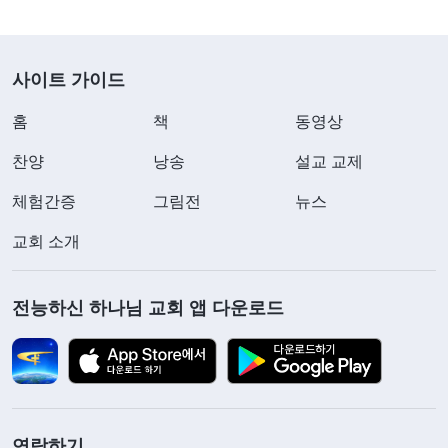
수 없이 흘러내렸습니다. 저는 울면서 아들을 원망하
며 탓했고, 너무 화가 나 온몸에 힘이 빠졌습니다. ‘아
사이트 가이드
이가 대학에 다닐 수 있는 여건을 만들어 주려 그동
안 힘들게 일했어. 아들이 출세해서 엄마 체면 좀 세
홈
책
동영상
워 주길 바랐건만 이런 짓을 저지르다니, 앞으로 내
찬양
낭송
설교 교제
가 무슨 낯으로 사람들을 보겠어!’ 그때는 정말 죽고
체험간증
그림전
뉴스
싶은 심정이었습니다. 그 후로 얼마 동안 저는 먹지
교회 소개
도 자지도 못했고, 온통 아이의 앞날에 대한 걱정뿐
이었습니다. ‘앞으로 어떡하지? 아들 학교 보낸다고
전능하신 하나님 교회 앱 다운로드
집까지 팔아서 지낼 곳도 마땅치 않은데, 내 평생 고
생한 것이 다 헛것이 되었구나!’ 극심한 고통 속에 빠
진 저는 이 고통에서 헤어 나오도록 저를 이끌어 달
라고 하나님께 기도드렸습니다.
연락하기