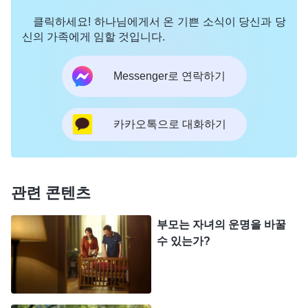
는 절대로 아들의 뜻을 따를 수 없었습니다. 그래서
클릭하세요! 하나님에게서 온 기쁜 소식이 당신과 당
좋은 말로 타일렀습니다. “아들아, 넌 머리가 아주 좋
신의 가족에게 임할 것입니다.
잖니. 선생님도 네가 칭화대나 베이징대에 갈 재목이
라고 하셨어. 이제 2년만 있으면 대입인데, 지금 자퇴
Messenger로 연락하기
하고 입대하면 평생 후회할 거야. 군대에서 전역하면
어딜 가도 노동자로 배치받을 거라 미래가 불투명해.
카카오톡으로 대화하기
대학 졸업장이 있어야 좋은 직장에 들어가서 적어도
사무실에 앉아서 일할 수 있단다. 관리자가 되는 거
지. 열심히 하면 승진할 기회도 많을 거다. 네가 직업
관련 콘텐츠
적으로 성공하고 지위를 가져야 이 사회에서 발붙이
고 살 수 있는 거야. 요즘 사회는 경쟁이 치열해서 지
부모는 자녀의 운명을 바꿀
수 있는가?
식이나 졸업장이 없으면 하층민일 뿐이야. 엄마도 다
네 장래를 생각해서 하는 말이란다.” 저의 거듭된 설
득에 아이는 마지못해 계속 학교에 다녔습니다. 어느