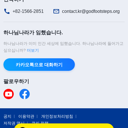
그러던 중, 저는 ＜
인류의 운명은 모두 하나님의
손에 달려 있다
＞라는 하나님 말씀 찬양을 들었습니
+82-1566-2851
contact.kr@godfootsteps.org
다. 『
사람의 운명은 모두 하나님의 손안에 있으며,
너는 너 자신을 주관할 수 없다. 자신을 위해 아무리
하나님나라가 임했습니다.
분주하게 뛰어다니고 바쁘게 지낼지라도 사람은 스
하나님나라가 이미 인간 세상에 임했습니다. 하나님나라에 들어가고
스로를 주관하지 못한다. 네가 너 자신의 미래를 알
싶으십니까?
더보기
고 네 운명을 주관할 수 있다면, 너를 피조물이라고
할 수 있겠느냐? 요컨대, 하나님이 어떻게 사역하든
카카오톡으로 대화하기
모두 인류를 위한 것이다. 하나님이 만든 천지 만물
팔로우하기
역시 모두 사람을 위해 봉사하는 존재인 것처럼 말이
다. 하나님은 사람을 위해 달, 해, 별을 창조했고, 사
람을 위해 동물과 식물을 지었으며, 사람을 위해 봄,
여름, 가을, 겨울을 만들었다. 이 모든 것이 전부 사람
공지
이용약관
개인정보처리방침
의 생존을 위한 것이다. 그러므로 하나님이 사람을
저작권 명시
쿠키 정책