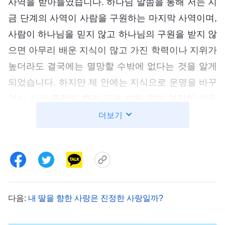
사역을 받아들였습니다. 하나님 말씀을 통해 저는 지
금 단계의 사역이 사람을 구원하는 마지막 사역이며,
사람이 하나님을 믿지 않고 하나님의 구원을 받지 않
으면 아무리 배운 지식이 많고 가진 학력이나 지위가
높더라도 결국에는 멸망할 수밖에 없다는 것을 알게
되었습니다. 하지만 제 안에는 지식으로 운명을 바꾸
려는 사상 관점이 뿌리 깊게 박혀 있어 여전히 아들
이 장래에 출세해서 가문을 빛낼 수 있으리라 기대했
더보기
습니다. 그런데 아들이 고등학교 1학년 때 공부하기
싫다며 군대에 가고 싶어 할 줄 누가 알았겠습니까?
저는 무척 의아했습니다. ‘군인은 고된 직업인데 무
슨 장래성이 있겠어? 대학에 가서 높은 학력을 가져
야 좋은 직장에 들어갈 수 있고, 그래야 높은 직위와
다음:
내 딸을 향한 사랑은 진정한 사랑일까?
고소득을 누리는 우월한 사람이 될 기회가 있지.’ 저