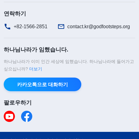
면 사람의 운명이 나쁜 탓일까? 둘 다 틀렸다. 한마디
로 말해, 사람이 걸어가는 길, 사람이 선택한 생존 방
연락하기
식으로 인해 생겨났다.
』
(＜말씀ㆍ2권 하나님을 알아
+82-1566-2851
contact.kr@godfootsteps.org
,
가는 것에 관하여ㆍ유일무이한 하나님 자신 3＞ 중에서)
『
사탄은 명예와 이익으로 사람의 생각을 통제하여
하나님나라가 임했습니다.
사람이 명예와 이익만 생각하게 한다. 명리를 위해
분투하고 고생하고, 뜻한 바를 위해 치욕을 참으며,
하나님나라가 이미 인간 세상에 임했습니다. 하나님나라에 들어가고
싶으십니까?
더보기
명리를 위해 자신의 모든 것을 희생하고, 명리를 위
우리 사이트에 오신 당신은 행운아입니다. 주님
을 맞이해 고통스러운 삶에서 벗어나 아름다운
해 모든 것을 판단하거나 결정하게 하는 것이다. 이
카카오톡으로 대화하기
삶을 살 수 있는 방법을 찾게 될 것이니 하나님의
렇게 사탄은 사람에게 보이지 않는 멍에를 씌워 놓았
축복이 임한 것이죠. 하나님의 이 축복을 받으시
겠습니까?
다. 멍에를 쓴 사람은 그것을 벗어 버릴 능력과 용기
팔로우하기
가 없다. 사람은 자신도 모르는 사이에 멍에를 쓰고
힘겹게 한 걸음 한 걸음 나아간다. 인류는 명예와 이
익을 위해 하나님을 멀리하고 배신하며, 갈수록 사악