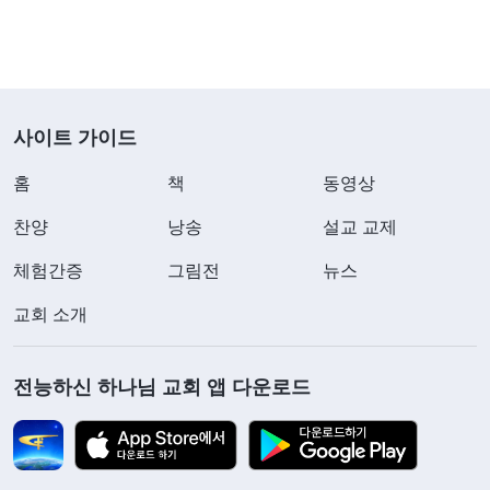
는 사람이라고 여길 것이라는 생각이 들었습니다. 바
로 그때, 예배 설교 주제가 ‘슬픈 삶을 살고 있는 저는
어떻게 해야 할까요?’인 것을 보았고, 저는 곧바로 매
료되었습니다. 한 형제님이 말씀 몇 단락을 보내 주
사이트 가이드
셨습니다. 『
사람은 하나님의 지배도, 하나님의 주재
도 알지 못하기에 늘 대항하려는 마음과 패역의 태도
홈
책
동영상
로 자신의 운명을 대한다. 또 사람은 늘 하나님의 권
찬양
낭송
설교 교제
병과 주재, 그리고 운명의 안배에서 벗어나려고 하
체험간증
그림전
뉴스
고, 현재 상황과 자신의 운명을 바꾸려는 망상을 품
교회 소개
는다. 그러나 늘 뜻대로 되지 않고, 곳곳에서 벽에 부
딪힌다. 영혼 깊은 곳에서의 이런 몸부림은 고통스러
전능하신 하나님 교회 앱 다운로드
운 것으로, 그 고통은 마음 깊이 새겨지며, 동시에 사
람의 생명이 그렇게 헛되이 소진되게 한다. 그 고통
은 어떻게 생겨났을까? 하나님의 주재 탓일까, 아니