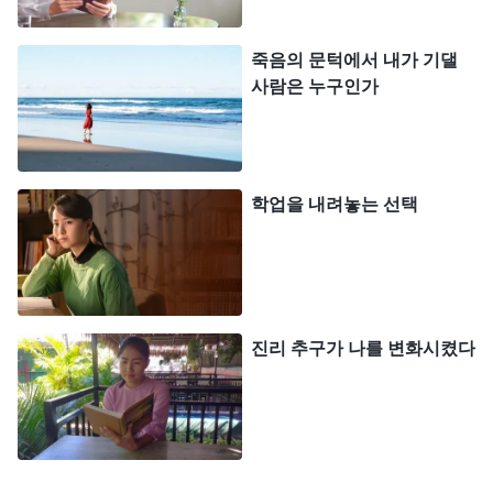
는 순간부터 너의 직책을 이행하기 시작한다. 하나님
의 계획과 예정을 위해 네가 맡은 역할을 이행하고,
죽음의 문턱에서 내가 기댈
너의 인생 여정을 시작한다. 너의 배경이나 앞으로의
사람은 누구인가
여정이 어떻든 하늘의 지배와 안배에서 벗어날 수 있
는 사람은 아무도 없고, 자신의 운명을 주관할 수 있
는 사람 또한 아무도 없다. 이 같은 사역은 오직 한
학업을 내려놓는 선택
분, 즉 만물을 주재하는 이만이 할 수 있기 때문이
다.
』
(＜말씀ㆍ1권 하나님의 현현과 사역ㆍ하나님은 사
저는 그 말씀이 정말 옳다
람 생명의 근원이다＞ 중에서)
고 생각했습니다. 우리의 모든 것은 하나님의 손안에
진리 추구가 나를 변화시켰다
있고, 우리의 운명 역시 하나님께서 주재하고 안배하
시며, 우리는 자신의 운명을 통제할 수 없습니다. 제
자신의 경험이 떠올랐습니다. 하나님의 주재를 몰랐
던 저는 제 노력으로 부자가 되어 행복한 삶을 살 수