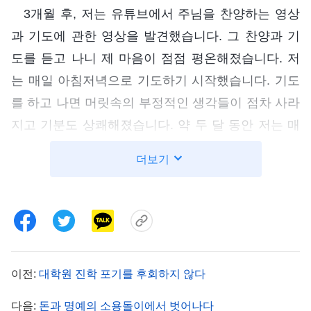
3개월 후, 저는 유튜브에서 주님을 찬양하는 영상
과 기도에 관한 영상을 발견했습니다. 그 찬양과 기
도를 듣고 나니 제 마음이 점점 평온해졌습니다. 저
는 매일 아침저녁으로 기도하기 시작했습니다. 기도
를 하고 나면 머릿속의 부정적인 생각들이 점차 사라
지고 기분도 상쾌해졌습니다. 약 두 달 동안 저는 매
일 성경을 읽고 찬양을 들었습니다. 그러다 다음과
더보기
같은 예수님의 말씀을 보게 되었습니다. “
수고하고
무거운 짐진 자들아 다 내게로 오라 내가 너희를 쉬
게 하리라 나는 마음이 온유하고 겸손하니 나의 멍에
를 메고 내게 배우라 그러면 너희 마음이 쉼을 얻으
리니 이는 내 멍에는 쉽고 내 짐은 가벼움이라 하시
이전:
대학원 진학 포기를 후회하지 않다
니라
”
이 말씀은 제게 큰 위로가 되었습
(마 11:28~30)
니다. 예수님께서 바로 제 곁에서 제가 고통에서 벗
다음:
돈과 명예의 소용돌이에서 벗어나다