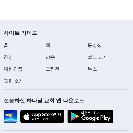
다면 너희는 어떤 태도를 보이겠느냐? 그래도 전자
를 택하겠느냐? 나에게 여전히 실망과 고통스러운
슬픔을 안겨 주겠느냐? 너희 마음에 있는 것은 여전
히 그 보잘것없는 따스함뿐인 것이냐? 어떻게 해야
사이트 가이드
나의 마음을 위로할 수 있을지 여전히 모르겠느냐?
홈
책
동영상
지금 이 순간, 너희는 무엇을 선택하고 있느냐?
』
(＜
찬양
낭송
설교 교제
말씀ㆍ1권 하나님의 현현과 사역ㆍ너는 도대체 누구에게
하나님께서 폭로하신 것
충성하는 사람이냐?＞ 중에서)
체험간증
그림전
뉴스
은 바로 우리의 실제 내적 상태였습니다. 많은 경우
교회 소개
우리는 무엇이 옳고 무엇이 그른지, 무엇이 긍정적인
사물이고 무엇이 부정적인 사물인지 알면서도 그릇
전능하신 하나님 교회 앱 다운로드
되고 부정적인 것을 선택하게 됩니다. 저처럼 말입니
다. 전능하신 하나님의 사역을 받아들인 후부터 저는
피조물로서 마땅히 제 본분을 다해야 한다는 것을 알