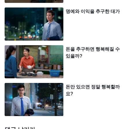
를 느낄 수 없었으며, 복음 전도에도 성과가 없었기
명예와 이익을 추구한 대가
때문입니다. 저는 마음속으로 하나님께 기도드렸습
니다. “
전능하신 하나님
, 지금 저는 방향을 잃은 것 같
습니다. 성령의 역사도, 당신의 인도하심도 느낄 수
없습니다. 저를 도와주십시오.”
돈을 추구하면 행복해질 수
그 후, 저는 하나님의 말씀을 보았습니다. 『
너희
있을까?
가운데 많은 자가 옳고 그름 사이에서 망설이지 않았
느냐? 가정과 하나님, 자녀와 하나님, 화목과 파탄,
부와 빈곤, 지위와 평범함, 지지받는 것과 버림받는
돈만 있으면 정말 행복할까
것 등 모든 긍정과 부정, 흑과 백의 싸움에서 너희가
요?
무엇을 선택하였는지 너희 스스로 모를 리 없지 않으
냐! 가정의 화목과 파탄 사이에서 전자를 선택한 데
다 조금의 망설임도 없었고, 금전과 본분 사이에서