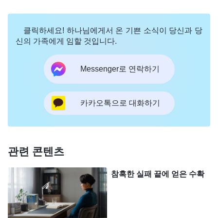
본분은 건성으로 대충하며 수동적으로 이행하고 있
구나.’ 저는 자책하면서도 스스로를 잘 용서했습니
클릭하세요! 하나님에게서 온 기쁜 소식이 당신과 당
다. 속으로 이렇게 생각했습니다. ‘나는 아직 영업부
신의 가족에게 임할 것입니다.
신입이니까, 업무에 익숙해지면 본분을 이행할 시간
Messenger로 연락하기
이 더 많아질 거야.’ 하지만 상황은 제 생각과는 달랐
습니다. 일에 익숙해질수록 근무 시간은 더 길어졌
고, 여유 시간이 생기는커녕 오히려 더 바빠졌습니
카카오톡으로 대화하기
다. 제 마음은 초조하고 불안해지기 시작했습니다.
피조물로서 본분을 이행하는 것이 가장 큰일이고, 저
의 의무이자 책임이며, 마땅히 본분을 잘 이행하여
관련 콘텐츠
하나님의 사랑에 보답해야 한다는 것을 알고 있었기
참혹한 실패 끝에 얻은 수확
때문입니다. 동시에 마음속으로는 몹시 두려웠습니
다. 제가 계속 세상을 추구하면서 제 마음이 하나님
과 점점 더 멀어졌고, 본분을 이행해도 성령의 역사