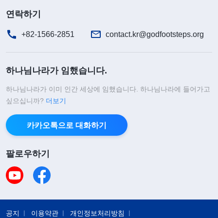
았지만, 현실에 부딪히자 제가 추구한 것은 여전히
연락하기
돈과 명예, 지위였습니다. 저는 다른 사람에게 우러
름과 부러움을 받고, 더 많은 돈을 벌고, 더 나은 물질
+82-1566-2851
contact.kr@godfootsteps.org
생활을 누리기 위해 많은 힘을 쏟았지만, 하나님을
믿은 이래로 본분 이행에 마음을 쏟지 않고 온종일
하나님나라가 임했습니다.
일에만 매달렸습니다. 저녁 퇴근 후는 마땅히 제가
하나님나라가 이미 인간 세상에 임했습니다. 하나님나라에 들어가고
본분을 이행해야 할 시간이었지만, 저는 어떻게 하면
싶으십니까?
더보기
돈을 더 벌 수 있을까 하는 생각만 했습니다. 저는 본
분을 이행하고 있기만 하면 된다고 생각했고, 성과가
카카오톡으로 대화하기
있는지 없는지는 전혀 신경 쓰지 않았습니다. 본분을
팔로우하기
이행하는 태도가 너무나 가볍고 제멋대로였으니, 저
는 너무나 패역했습니다! 하나님을 믿으면서도 진정
으로 하나님을 따르지 못하고, 여전히 세상적인 것을
선택했으니, 저는 믿지 않는 사람의 길을 걷고 있었
공지
이용약관
개인정보처리방침