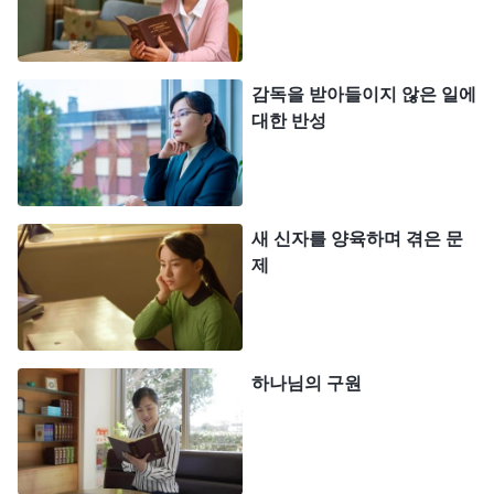
얼마 후, 리더가 편지를 보내와 제가 내성적인 성
격 탓에 사람들과 잘 어울리지 못하고 본분에도 책임
감이 부족하니, 심사숙고 끝에 제 본분을 바꿔 주기
감독을 받아들이지 않은 일에
로 결정했다고 했습니다. 제 마음은 복잡했습니다.
대한 반성
‘나처럼 말주변 없는 사람은 새 신자 양육도 못하는
데, 복음 전도는 더 못하겠지. 다른 특기도 없는데 무
슨 본분을 이행할 수 있을까? 하나님의 사역이 곧 끝
새 신자를 양육하며 겪은 문
나 가는데 이행할 본분이 없다니, 나는 도태되는 거
제
아닐까?’ 저는 생각할수록 괴로웠고, 나름대로 변하
려고 최선을 다했지만 여전히 사람들과 잘 어울리지
못한다는 생각에, 하나님을 원망하는 마음이 들 만큼
하나님의 구원
소극적으로 변했습니다. ‘하나님은 왜 내게 이런 성
격을 주셨을까? 외향적인 성격으로 사람들과 잘 어
울릴 수 있게 해 주셨어야 본분을 잘 이행할 수 있었