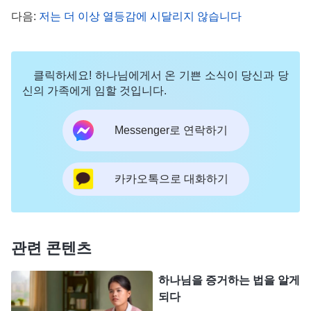
다음:
저는 더 이상 열등감에 시달리지 않습니다
읽고 외우기까지 했습니다. 하지만 새 신자 집에 도
착하자 저는 여전히 긴장해서 심장이 쿵쾅거리고 손
에 땀이 나도록 주먹을 꽉 쥐었습니다. 새 신자는 다
클릭하세요! 하나님에게서 온 기쁜 소식이 당신과 당
른 관념에 대해서도 이야기했는데, 저도 어떻게 해결
신의 가족에게 임할 것입니다.
해야 할지 어느 정도 생각은 있었지만, 당시 너무 긴
Messenger로 연락하기
장한 나머지 머릿속이 하얘져서 두 마디 하고는 할
말을 잊어버렸습니다. 새 신자도 제 말을 듣고는 반
응이 냉담했습니다. 돌아오는 길에 저는 생각했습니
카카오톡으로 대화하기
다. ‘나는 정말 형편없어! 분명히 단단히 준비했는데,
정작 중요한 순간에는 제대로 표현하지 못하잖아. 이
본분은 정말 나처럼 말주변 없는 사람이 할 수 있는
관련 콘텐츠
게 아니야.’ 저는 생각할수록 소극적으로 변했습니
하나님을 증거하는 법을 알게
다.
되다