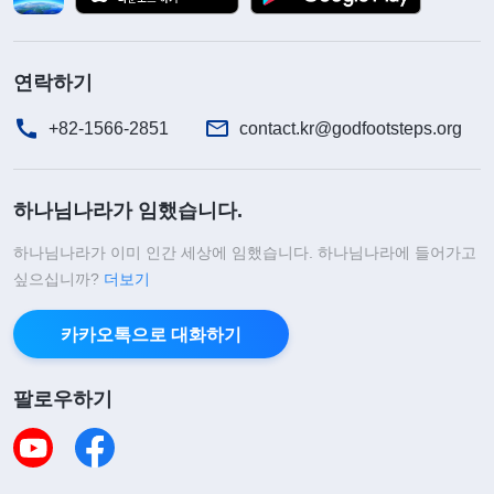
고려하지 않았습니다. 이렇게 무책임한 제 태도를 하
나님께서 어찌 인정하시겠습니까? 비록 본분은 조정
연락하기
되었지만, 인수인계 기간에 해야 할 사역이 남아 있
었습니다. 건성으로 해서는 안 되고, 새 신자의 문제
+82-1566-2851
contact.kr@godfootsteps.org
를 빨리 해결해서 마지막까지 제자리를 잘 지켜야 했
습니다. 그 후 저는 새 신자의 문제를 해결할 방법을
하나님나라가 임했습니다.
구하다가, 마침 그 문제를 해결해 줄 수 있는 아주 좋
하나님나라가 이미 인간 세상에 임했습니다. 하나님나라에 들어가고
은 체험 간증 글을 발견했습니다. 저는 그 글쓴이의
싶으십니까?
더보기
체험에 결부해 새 신자와 교제했습니다. 말이 유창하
지는 않았지만, 결국 새 신자의 문제는 해결되었습니
카카오톡으로 대화하기
다.
팔로우하기
그 후, 리더는 제가 체험 간증 글을 몇 편 쓴 것을
보고 문서 본분을 맡겼습니다. 석 달 뒤, 리더는 제게
몇몇 형제자매에게 가서 설교 원고 작성 원칙을 교제