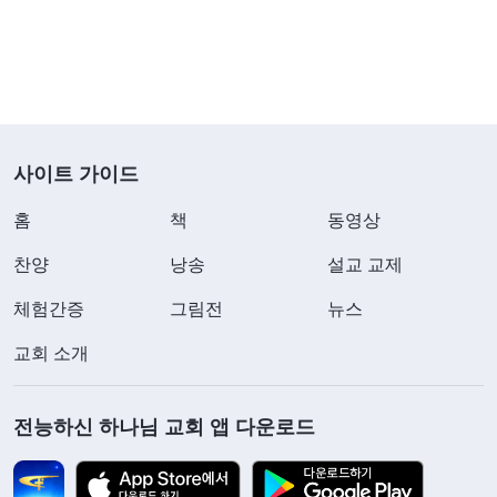
완벽을 추구하지는 않더라도 진리에 공을 들이고, 하
나님 말씀과 진리 원칙에 따라 행하면, 하나님을 흡
족게 할 수 있고 사탄을 부끄럽게 할 수 있으며 어떤
후회도 남기지 않을 수 있다. 이는 하나님을 믿는 사
람이 본분을 대할 때 가져야 하는 태도이다.
』
(＜말씀
사이트 가이드
ㆍ3권 말세 그리스도의 좌담 기록ㆍ하나님을 믿는 정상
홈
책
동영상
궤도에 들어서기 위해 반드시 갖추어야 할 다섯 가지 조건＞
하나님의 말씀을 통해 저는 하나님께서 보시
찬양
중에서)
낭송
설교 교제
는 것은 본분을 대하는 사람의 태도와 본분에 마음과
체험간증
그림전
뉴스
힘을 다했는지 여부이며, 이것이 가장 중요하다는 것
교회 소개
을 깨달았습니다. 저는 제 성격이 내성적이라 사람들
과 잘 어울리지 못한다고 생각해서 본분 이행에 마음
전능하신 하나님 교회 앱 다운로드
을 쓰지 않았고, 진리를 구해 새 신자의 문제를 해결
하려 노력하지도 않았으며, 새 신자의 생명을 조금도