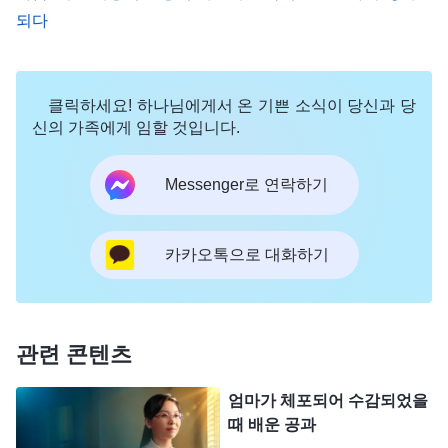
되다
를 책망하는 사람이 누구든, 어떤 일로 책망하든, 그
가 감당해야 할 책임이 크든 작든, 그가 저지른 잘못
이 분명하든 그렇지 않든, 혹은 얼마나 많은 악을 행
클릭하세요! 하나님에게서 온 기쁜 소식이 당신과 당
하고 교회 사역에 어떤 결과를 가져다주었든 적그리
신의 가족에게 임할 것입니다.
스도는 전혀 고려하지 않는다. 적그리스도는 누군가
Messenger로 연락하기
자기를 책망하고 훈계하면 그건 자기를 힘들게 하는
거라고, 자신의 약점을 잡아 못살게 굴고, 나아가 자
신을 괴롭히고 모욕하며, 사람대접을 해 주지 않고
카카오톡으로 대화하기
무시하고 멸시하는 거라고 생각한다. 적그리스도는
책망과 훈계를 받을 때 자기가 과연 무엇을 잘못했는
지, 어떤 패괴 성품을 드러냈는지, 책망받는 일에서
관련 콘텐츠
자신이 지켜야 할 원칙을 구했는지, 진리 원칙에 따
엄마가 체포되어 수감되었을
라 일을 처리했는지, 책임을 다했는지 등을 반성하지
때 배운 공과
않는다. 그는 이런 문제를 성찰하거나 돌아보지 않