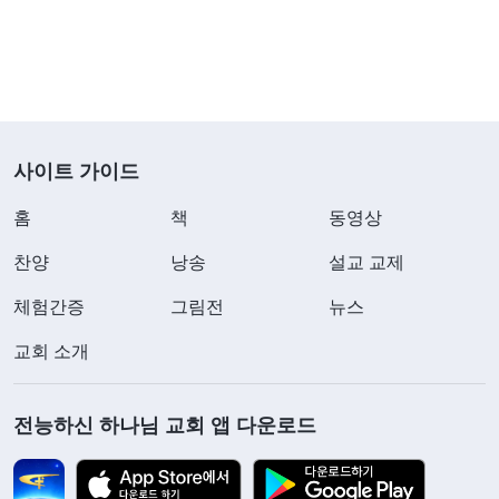
다. 그는 이치를 따지고, 변명하고, 해명하고, 동시에
추측한다.
』
(＜말씀ㆍ4권 적그리스도를 폭로하다ㆍ제
12조 복받을 희망이나 지위가 없으면 물러나려 한다＞ 중
하나님의 말씀을 통해, 적그리스도는 하나님 집
에서)
사이트 가이드
사역을 어떻게 방해하고 교란하든 양심의 가책을 전
혀 느끼지 않는다는 것을 알게 되었습니다. 그는 책
홈
책
동영상
망과 훈계가 닥치면 그저 반발하고 변명하며 한사코
찬양
낭송
설교 교제
자기 생각만 고집하고 자신의 잘못을 받아들이거나
체험간증
그림전
뉴스
인정하지 않습니다. 심지어 형제자매의 책망과 훈계
교회 소개
를 트집을 잡고 사람을 괴롭히는 것으로 여기는데,
이는 진리를 싫어하고 증오하는 적그리스도의 본성
전능하신 하나님 교회 앱 다운로드
으로 인한 것입니다. 다시 생각해 보고 깨달았습니
다. ‘내가 책망과 훈계를 받을 때 드러낸 것 역시 진리
를 싫어하는 성품 아니었나?’ 윗선 리더가 저희의 선