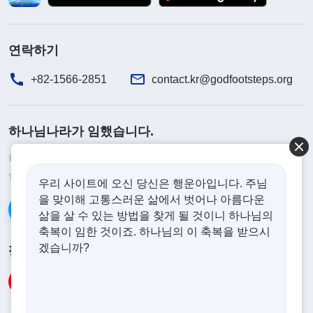
출 사역 진척이 더디고, 본분 이행이 수동적이며 지
지부진하다고 지적하고, 저희가 책임지고 있는 범위
연락하기
의 복음 사역 성과가 좋지 않다고 지적한 것은 모두
+82-1566-2851
contact.kr@godfootsteps.org
사실이었습니다. 자매가 그렇게 저희 사역의 문제점
을 지적하고 편차를 바로잡도록 이끌어 준 것은 교회
하나님나라가 임했습니다.
사역을 지키기 위한 것이었으니, 저는 마땅히 그것을
받아들여 제 사역의 문제점을 반성하고 즉시 바로잡
하나님나라가 이미 인간 세상에 임했습니다. 하나님나라에 들어가고
싶으십니까?
더보기
아야 했습니다. 하지만 저는 어땠습니까? 반성하기
우리 사이트에 오신 당신은 행운아입니다. 주님
을 맞이해 고통스러운 삶에서 벗어나 아름다운
는커녕 자만하는 내적 상태에 빠져 윗선 리더에게 반
카카오톡으로 대화하기
삶을 살 수 있는 방법을 찾게 될 것이니 하나님의
발심과 반감을 품었고, 마음속으로 한사코 따지고 변
축복이 임한 것이죠. 하나님의 이 축복을 받으시
명하며, 자매가 늘 제 문제를 지적하는 것은 저를 좋
겠습니까?
팔로우하기
지 않게 보고 일부러 트집을 잡는 것이라고 여겼습니
다. 심지어 리더 본분을 이행하기에는 요구 기준이
너무 높다고 여기며 소극적으로 대항했고, 제게 사역