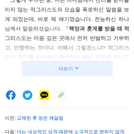
이지 않는 적그리스도의 모습을 폭로하신 말씀을 보
게 되었는데, 바로 제 얘기였습니다. 전능하신 하나
님께서 말씀하셨습니다. 『
책망과 훈계를 받을 때 적
그리스도는 마음 깊은 곳에서 먼저 반발하고 거부하
고, 반항하는 것이다. 어째서 그렇겠느냐? 적그리스
도는 진리를 싫어하고 증오하는 본성 본질을 지니고
있으며, 진리를 전혀 받아들이지 않기 때문이다. 물
더보기
론, 그런 본질과 성품 때문에 그는 자신이 잘못을 저
질렀다는 사실도, 자신에게 패괴 성품이 있다는 사실
도 인정하지 않는다. 이 두 가지 문제로 인해 적그리
스도는 책망과 훈계를 대할 때 완전히 거부하고 반항
하는 태도를 보인다. 마음속 깊이 싫어하고 거부하
이전:
교체된 후 얻은 깨달음
며, 전혀 받아들이거나 순종하지 않고, 진실한 반성
다음:
더는 내성적인 성격 때문에 소극적으로 변하지 않게
이나 회개는 더더욱 없다. 책망과 훈계를 받으면 그