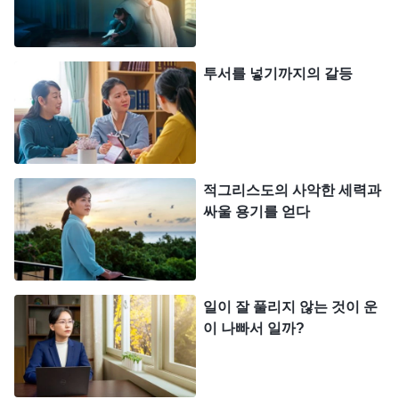
고, 생각하거나 묵상하지도 않는다. 그는 자기 뜻대
로, 혈기대로 책망과 훈계를 대한다. 누가 책망과 훈
투서를 넣기까지의 갈등
계를 하면 분노가 솟구치며, 마음속에 불복과 원망이
가득해진다. 누가 타일러도 안 된다. 그는 책망과 훈
계를 받아들이지 못하고, 하나님 앞에 나아와 스스로
를 인식하거나 성찰하지도 않으며, 본분을 이행하는
적그리스도의 사악한 세력과
과정에서 대충 건성으로 하거나 제멋대로 나쁜 짓을
싸울 용기를 얻다
하는 등 원칙에 부합하지 않는 행동을 해결하지도 않
는다. 또 그 가운데서 자신의 패괴 성품을 해결하지
않고 이유를 찾아 스스로를 변호하고 변명하며, 심지
일이 잘 풀리지 않는 것이 운
어는 도발하고 선동하는 성격의 말을 하기도 한다.
이 나빠서 일까?
요컨대, 책망과 훈계를 받을 때 적그리스도의 구체적
인 모습은 불복하고 불만을 품고, 반발하고, 반항하
는 것이다. 동시에 그는 속으로 일부 원망을 늘어놓