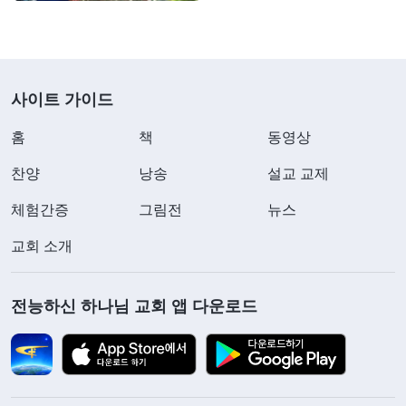
이애는 조금도 망설이지 않고 비밀번호를 강도에게
알려 주었습니다. 강도는 은행 카드와 비밀번호를 알
게 된 후 착한 척하며 이렇게 말했습니다. “남편은 언
사이트 가이드
제 와? 전화해서 빨리 오라고 해야 하는 거 아니야?”
홈
책
동영상
그때 이애는 잠시도 하나님을 떠나지 않았습니다. 이
애는 계속 하나님께 가호를 빌며 사탄의 계략을 꿰뚫
찬양
낭송
설교 교제
어 보고 이 상황에서 어떻게 해야 하는지 알게 해 달
체험간증
그림전
뉴스
라고 빌었습니다. 그때 이애는 현재 집을 산 지 얼마
교회 소개
되지 않아 통장에 있는 돈이 얼마 되지 않고 방금 강
도가 가져간 은행 카드에 800위안(한화 약 13만3천
전능하신 하나님 교회 앱 다운로드
원) 정도밖에 없다는 것이 떠올랐습니다. 그깟 돈으
로는 강도의 욕심을 채울 수 없습니다. 만약 정말 남
편에게 전화를 건다면 강도는 자신과 태아를 인질로
삼아 남편에게 돈을 갖고 오라고 협박할 게 분명했습