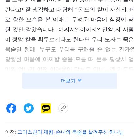
간다고! 잘 생각하고 대답해!” 강도의 칼이 자신의 배
로 향한 모습을 본 이애는 두려운 마음에 심장이 터
질 것만 같았습니다. '어쩌지? 어쩌지? 만약 저 사람
이 정말 칼을 휘두르기라도 한다면 우리 모자는 죽은
목숨일 텐데. 누구도 우리를 구해줄 순 없는 건가?'
당황한 마음에 어찌할 줄을 모를 때 문득 평상시 엄
마와 언니가 어떤 어려움이 닥쳐도 하나님께 기도드
리는 것을 잊지 말라고 했던 말이 떠올랐습니다. 그
더보기
리고 엄마와 언니는 하나님은 창조주이시고 사람은
피조물로 우리의 목숨은 하나님께서 주신 것이며 우
리가 어떤 일을 겪고 어떤 사람을 만나는지 모두 하
나님께서 주관하시며 하나님의 뜻에 따라 이뤄진다
고 했던 말도 떠올랐습니다. '맞아. 나는 하나님을 믿
이전:
그리스천의 체험: 손녀의 목숨을 살려주신 하나님
는 사람이야. 곤경에 빠졌을 때 하나님만이 유일하게