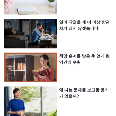
의 목숨은 모두 하나님에게 달렸어. 그리고 강도 역
시 하나님의 수중에 있어. 하나님의 허락이 없으면
일이 닥쳤을 때 더 이상 방관
그는 내 털끝 하나도 건드리지 못할 거야. 나는 하나
자가 되지 않겠습니다
님을 향한 믿음을 가져야 해. 하나님께 의지하여 하
나님의 사역을 체험해야 해!’ 하나님의 말씀은 이애
의 마음을 위로해 주셨습니다. 이애는 두렵거나 무섭
책망 훈계를 받은 후 얻게 된
지 않았을 뿐만 아니라 긴장했던 마음도 서서히 평정
약간의 수확
을 찾았습니다. 그때 이애는 냉정하게 앞으로 어떻게
해야 할지 생각했습니다. 그러다 문득 성경의 한 구
절이 떠올랐습니다. “
우리가 먹을 것과 입을 것이 있
왜 나는 문제를 보고할 용기
은즉 족한 줄로 알 것이니라
”
재물은
(디모데전서 6:8)
가 없을까?
원래 몸 외의 것입니다. 공수래공수거라고 했습니다.
지금 가장 중요한 것은 모자의 안녕이고 태아가 놀라
지 않았다면 그것으로 충분합니다. 이렇게 생각한 후