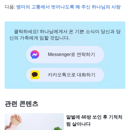
다음:
병마의 고통에서 벗어나도록 해 주신 하나님의 사랑
내가 의지할 곳이야. 나는 하나님께 의지해야 해!' 이
렇게 생각한 이애는 서둘러 하나님께 가호를 빌었습
니다. ‘하나님, 저는 지금 무척 두렵습니다. 저와 아이
클릭하세요! 하나님에게서 온 기쁜 소식이 당신과 당
의 안위가 걱정됩니다. 하나님, 당신께서는 세상만사
신의 가족에게 임할 것입니다.
를 배치하십니다. 저도 모든 것을 당신께 맡기겠습니
Messenger로 연락하기
다. 부디 제가 이 곤경에서 벗어날 수 있게 이끌어 주
소서.’ 기도드린 후 하나님의 말씀이 떠올랐습니다.
『
너의 두려움을 제거하라. 내가 너의 뒷받침이 되는
카카오톡으로 대화하기
데 누가 길을 가로막으랴? 꼭 기억하라! 꼭 기억하
라!
』(<제10편> 중에서) 그때 권능과 위력을 가진 하
나님의 말씀이 이애에게 믿음과 힘을 주셨습니다. 이
관련 콘텐츠
애는 생각했습니다. ‘맞아. 하나님만이 나의 의지처
말벌에 46방 쏘인 후 기적처
이고 피난처야. 하나님께서 나를 든든하게 지켜 주고
럼 살아나다
계시니 그 누구도 나를 어떻게 할 수 없어. 나와 아이