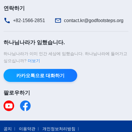
연락하기
니다. 그럼 상황이 더 나빠지지 않겠습니까? 그렇게
생각하자 이애는 사뭇 긴장되었고 마음속으로 하나
+82-1566-2851
contact.kr@godfootsteps.org
님께 가호를 빌었으며 강도의 말에 대답하지 않았습
니다. 그러자 이성을 잃은 강도는 천을 이애의 입에
하나님나라가 임했습니다.
넣고 테이프를 붙인 후 모든 창문과 문을 걸어 잠그
하나님나라가 이미 인간 세상에 임했습니다. 하나님나라에 들어가고
고 도망갔습니다.
싶으십니까?
더보기
이애는 작고 답답한 방에 갇혀 고독과 두려움이 몰
카카오톡으로 대화하기
려왔습니다. 그러다 첫 번째 임신한 아기가 산소 부
족으로 유산된 일이 떠올랐습니다. 지금 입과 코가
팔로우하기
막혀 있고 문과 창문까지 굳게 닫혀 공기가 통하지
않는 곳에 오래 있다 보면 태아는 말할 것도 없고 자
신도 숨 막혀 죽을 것 같았습니다. 고통과 무기력함
속에 이애는 하나님께 가호를 빌었습니다. ‘하나님,
공지
이용약관
개인정보처리방침