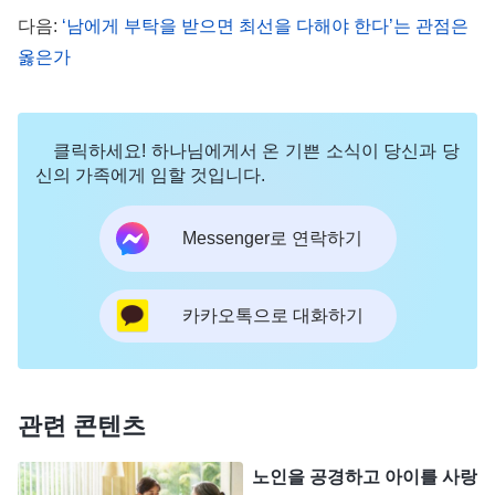
을 하자, 그가 과거에 저를 도와주었던 장면들이 눈
다음:
‘남에게 부탁을 받으면 최선을 다해야 한다’는 관점은
앞에 생생하게 떠올랐습니다. 제가 하나님을 믿은 지
옳은가
2, 3년쯤 되었을 때 아내가 세상을 떠났고, 집안에 어
려움까지 겹치자 저는 소극적인 상태에 빠졌습니다.
클릭하세요! 하나님에게서 온 기쁜 소식이 당신과 당
그때 저는 하나님 말씀을 보지도, 찬양을 부르지도
신의 가족에게 임할 것입니다.
않았고, 예배에도 참석하지 않았습니다. 한 달 넘게
완전히 어둠 속에서 살았고, 심지어는 죽고 싶다는
Messenger로 연락하기
생각마저 들었습니다. 우쥔 형제는 제 상황을 알게
된 후 여러 차례 저를 찾아와 교제하며 붙들어 주었
카카오톡으로 대화하기
고, 매번 아주 늦게야 집으로 돌아갔습니다. 저는 무
척 감동했습니다. 시간이 좀 지나자, 저는 천천히 소
극적인 상태에서 벗어날 수 있었습니다. 제가 가장
관련 콘텐츠
소극적이고 가장 고통스러울 때 저를 도와준 사람이
바로 우쥔 형제였습니다. 이런 생각들을 하자, 제 마
노인을 공경하고 아이를 사랑