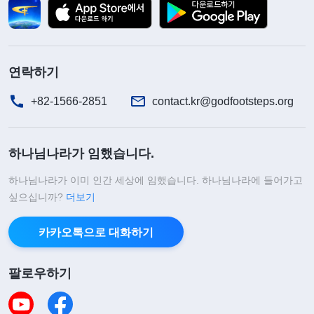
시는 거예요? 우리, 정직한 사람이 되어서 있는 그대
로 상세히 쓸 수는 없는 건가요? 형제님 때문에 일이
너무 지체되잖아요.” 그런 질책을 받으니 저는 무척
연락하기
부끄러웠습니다. 생각해 보니 그 평가서를 한 달 넘
+82-1566-2851
contact.kr@godfootsteps.org
게 끌었고, 정말 변명의 여지가 없었습니다. 그때서
야 저는 비로소 제가 사실대로 평가서를 쓸 수 없는
하나님나라가 임했습니다.
이 문제의 원인이 도대체 무엇인지 반성하기 시작했
습니다.
하나님나라가 이미 인간 세상에 임했습니다. 하나님나라에 들어가고
싶으십니까?
더보기
나중에, 저는 제 상태에 딱 맞는 두 단락의 하나님
카카오톡으로 대화하기
말씀을 보았습니다. 하나님께서 말씀하셨습니다.
『
은혜는 반드시 보답하라는 말은 중국 전통문화 중
팔로우하기
에서 사람의 덕행을 평가하는 매우 전형적인 기준이
다. 사람의 인성이 어떤지, 덕행이 어떤지를 판단하