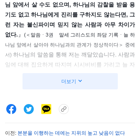
님 앞에서 살 수도 없으며, 하나님의 감찰을 받을 용
기도 없고 하나님에게 진리를 구하지도 않는다면, 그
런 자는 불신파이며 믿지 않는 사람과 아무 차이가
없다.
』
(＜말씀ㆍ3권 말세 그리스도의 좌담 기록ㆍ늘 하
나님 앞에서 살아야 하나님과의 관계가 정상적이다＞ 중에
하나님의 말씀을 통해 저는 깨달았습니다. 사람과
서)
일에 대해 집요하게 따지며 시시비비를 가리고 늘 자
신이 옳다고 고집하며 하나님으로부터 받아들이지도
더보기
않고 진리를 구하지도 않는 사람은 진심으로 하나님
을 믿는 사람이 아니며, 그 본질은 바로 불신파라는
것을 말입니다. 하나님 말씀의 폭로에 비추어 보며
저는 생각했습니다. ‘우쥔 형제가 바로 그런 사람이
야. 내가 그의 행적을 사실대로 쓰면 그는 출교될 가
이전:
본분을 이행하는 데에는 지위의 높고 낮음이 없다
능성이 높아.’ 그에 대한 평가서를 써야 한다는 생각