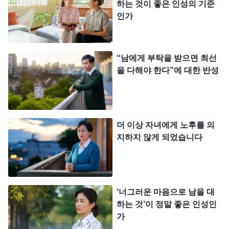
하는 것이 좋은 인성의 기준
음속에 그에 대한 고마움이 더욱 커졌고, 이런 생각
인가
이 들었습니다. ‘그때 그가 나를 도와주고 붙들어 준
것은 나를 하나님 앞으로 이끌어 주기 위함이었는데,
이번에 내가 그에 대한 평가서를 쓰는 것은 그의 제
“남에게 부탁을 받으면 최선
을 다해야 한다”에 대한 반성
명 여부와 관련되어 있어. 만약 우쥔 형제가 정말 제
명되고 그가 나도 자신을 폭로했다는 사실을 알게 되
면 분명 나를 배은망덕하다고 할 텐데, 그럼 내가 무
슨 낯으로 그를 보겠어?’ 여기까지 생각이 미치자, 저
더 이상 자녀에게 노후를 의
지하지 않게 되었습니다
는 양심을 속이고 이렇게 썼습니다. ‘최근에 우쥔 형
제와 접촉한 적이 없고, 함께 예배를 두 번 드렸을 뿐
이라 그에 대해 잘 알지 못합니다.’
‘너그러운 마음으로 남을 대
며칠 뒤, 저는 또 교회 리더에게서 우쥔 형제의 행
하는 것’이 정말 좋은 인성인
적에 대해 써 달라는 편지를 받았습니다. 저는 속으
가
로 생각했습니다. ‘리더가 계속해서 내게 우쥔 형제