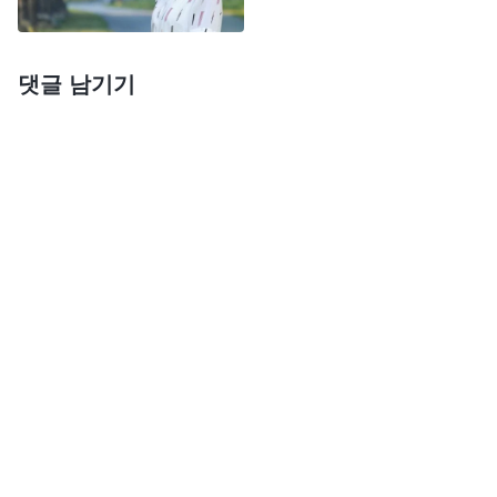
에 대한 평가서를 쓰라고 하는데, 내가 만약 그의 행
적을 다 써내고 다른 형제자매들이 제공한 자료까지
댓글 남기기
더해진다면, 그가 불신파로 규정될 가능성이 아주 높
아. 교회에서 사람을 정리하는 것은 그 사람의 일관
된 행적을 근거로 하는 것이니, 좋은 사람을 억울하
게 하지도, 악한 사람을 봐주지도 않을 거야. 나는 교
회의 정리 사역에 협력해서 그의 행적을 써 내야 해.
그렇지 않으면 그를 감싸고 비호하는 게 된다고.’ 하
지만 문득 다른 생각이 들었습니다. ‘만약 우쥔 형제
가 정말 제명된다면, 나중에 무슨 낯으로 그를 보겠
어? 그가 그 사실을 알게 되면 내게 양심도 없다고 하
지 않을까? 그러면 나는 정말 배은망덕하다고 손가
락질받게 될 텐데, 누가 감히 나와 함께 일하고 어울
리려 할까?’ 여기까지 생각이 미치자, 저는 기회를 봐