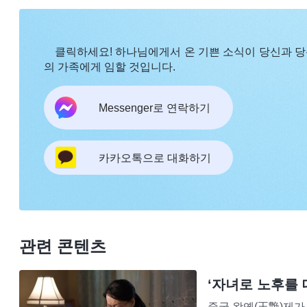
있든 없든 이 일은 끝까지 잘 처리해 주어야 합니다
비난하는 말이나 신용이 없다는 말은 듣지 말아야죠.
클릭하세요! 하나님에게서 온 기쁜 소식이 당신과 
고 말한다. 그들이 바라는 것은 무엇이냐? 역시 평판
의 가족에게 임할 것입니다.
요한 사람들도 있다. 여기에서 ‘평판’은 무엇을 가리
석되느냐? 사람들에게 좋은 사람, 인품이 고상한 사람
Messenger로 연락하기
어떤 사람은 어떤 일에서 “남에게 부탁을 받으면 최
덕에 영원히 칭송받으며 자손 대대로 그 덕을 누리게 
카카오톡으로 대화하기
훨씬 크다. 그러므로 “남에게 부탁을 받으면 최선을 
구든지 그 출발점이 그리 단순하지 않다. 그저 사람
이익이나 평판을 위해서만도 아니고, 이번 생이나 다
거나 나쁜 평판을 남기지 않기 위해서 그러는 사람들도
관련 콘텐츠
지 않으며, 진정으로 인성의 관점이나 인류의 사회적
, 『
사람은
에 관하여ㆍ진리 추구란 무엇인가(14)＞ 중에서)
‘자녀로 노후를 
인품이 고상한 사람, 좋은 사람, 신용이 있는 사람,
중국 왕옌(王艶)제가