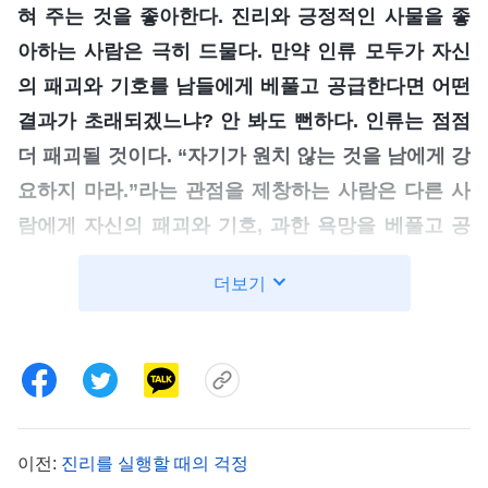
혀 주는 것을 좋아한다. 진리와 긍정적인 사물을 좋
아하는 사람은 극히 드물다. 만약 인류 모두가 자신
의 패괴와 기호를 남들에게 베풀고 공급한다면 어떤
결과가 초래되겠느냐? 안 봐도 뻔하다. 인류는 점점
더 패괴될 것이다. “자기가 원치 않는 것을 남에게 강
요하지 마라.”라는 관점을 제창하는 사람은 다른 사
람에게 자신의 패괴와 기호, 과한 욕망을 베풀고 공
급하게 하며, 모두가 사악함과 누림, 출세하고 부자
더보기
가 되는 것을 추구하게 한다. 이것이 인생의 바른길
이겠느냐? 여기에서 알 수 있듯 “자기가 원치 않는
것을 남에게 강요하지 마라.”라는 말은 문제가 너무
도 크며, 허점과 맹점이 너무도 명확하므로 해부하고
분별할 가치가 없다. 조금만 생각해 본다면 그 말의
이전:
진리를 실행할 때의 걱정
문제점과 황당한 점을 찾아낼 수 있을 것이다. 그러