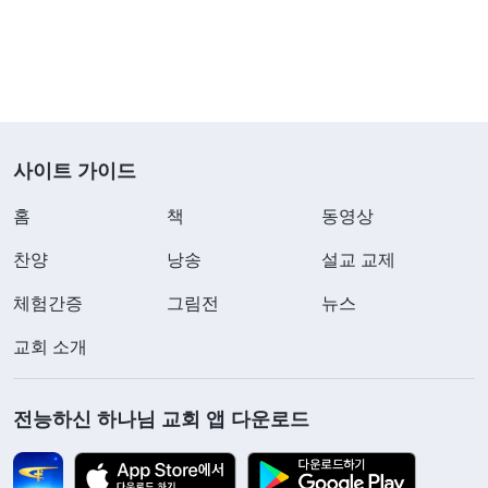
권 진리 추구에 관하여ㆍ진리 추구란 무엇인가(10)＞ 중에
하나님의 말씀은 제가 다른 사람을 대하는 태도를
서)
밝혀 주었습니다. 저는 형제자매들이 본분을 이행하
는 태도에 문제가 있는 것을 알면서도 분명하게 지적
하려고 하지 않았습니다. 겉으로는 마치 모두에게 관
사이트 가이드
대하고 사람들이 난처해지지 않도록 체면을 세워 주
홈
책
동영상
는 것처럼 보이지만, 사실 그 이면에는 자신의 속셈
과 목적이 있었습니다. 저도 본분을 건성으로 대충
찬양
낭송
설교 교제
이행할 때가 많아서 비슷한 문제가 생길 텐데, 모두
체험간증
그림전
뉴스
의 문제를 폭로했다가 나중에 저한테 똑같은 문제가
교회 소개
생겼을 때 제 얼굴에 침 뱉기가 될까 봐 두려웠던 것
입니다. 저는 남들에게 엄격한 것은 자신을 난처하게
전능하신 하나님 교회 앱 다운로드
하는 것이고 스스로에게 퇴로를 남기지 않는 것이라
고 여겨 다른 사람들의 문제를 대할 때 진지하게 대