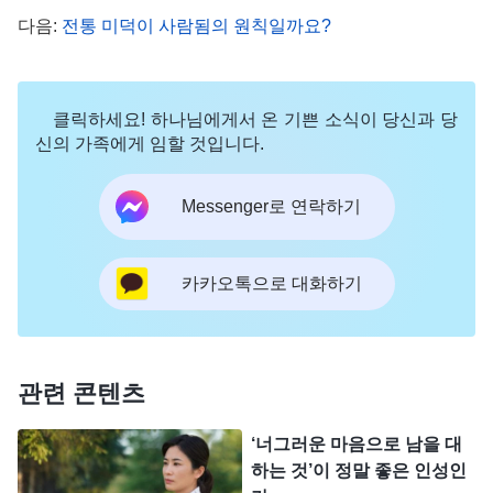
나 너희 중 많은 이가 이 말에 쉽게 설복되어 영향을
다음:
전통 미덕이 사람됨의 원칙일까요?
받고, 전혀 분별하지 않은 채 그것을 받아들인다. 남
들과 함께 지낼 때 수시로 “자기가 원치 않는 것을 남
클릭하세요! 하나님에게서 온 기쁜 소식이 당신과 당
에게 강요하지 마라.”라고 스스로를 다그치는 한편,
신의 가족에게 임할 것입니다.
다른 사람들에게 충고까지 한다. 그렇게 하는 것이
자신의 고상한 인격을 드러내고 아주 이성적으로 처
Messenger로 연락하기
신하는 거라고 생각한다. 하지만 사실 그 말은 네가
의식하지 못하는 사이에 네 처신의 원칙과 입장을 팔
카카오톡으로 대화하기
아넘기는 한편, 다른 사람들까지 미혹하고 오도하여
네 관점과 입장으로 사람들과 일을 대하게 한다. 너
는 부정할 여지 없이, 두루뭉술한 사람의 역할을 하
관련 콘텐츠
는 것이다. 너는 무슨 일을 하든 참답게 대하지 않고,
너 자신도, 다른 사람도 곤란하게 하지 않는다. 너는
‘너그러운 마음으로 남을 대
하는 것’이 정말 좋은 인성인
남을 곤란하게 하는 것은 곧 자신을 곤란하게 하는