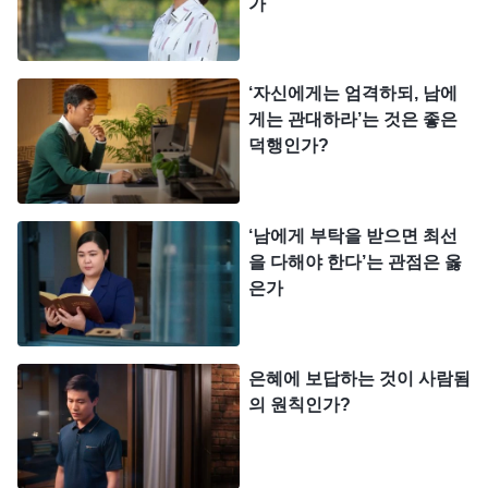
가
것이고, 남에게 잘해 주는 것은 곧 자신에게 잘해 주
는 것이며, 남을 괴롭히는 것이 자신을 괴롭히는 것
이라고 생각한다. 네가 고수하는 것은 바로 “자기가
‘자신에게는 엄격하되, 남에
원치 않는 것을 남에게 강요하지 마라.”라는 사상 관
게는 관대하라’는 것은 좋은
덕행인가?
점으로, 이는 너 자신에 대한 최고의 포상이자 관용
이기도 하다. 그런데 이는 모든 일을 참답게 대하지
않는 태도이다. 즉, 어떤 일에 대해서도 정확한 입장
‘남에게 부탁을 받으면 최선
과 관점이 없고, 어떤 사물을 바라보든 참답게 대하
을 다해야 한다’는 관점은 옳
은가
기는커녕 흐리멍덩하며, 본체만체하고 지나가는 것
이다. 하나님을 믿으면서 평생 “자기가 원치 않는 것
을 남에게 강요하지 마라.”라는 사상 관점을 고수한
은혜에 보답하는 것이 사람됨
다면 어떤 결과가 초래되겠느냐? 너는 진리를 실행
의 원칙인가?
하지 않고, 진리 원칙을 견지하지 않으며, 조금의 진
리 실제도 갖추지 못할 것이다. 왜 그렇겠느냐? 너는