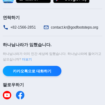
하지 않고 얼렁뚱땅 넘기려 했습니다. 저는 일관되게
본분을 건성으로 대충 이행하면 본인들도 본분 이행
연락하기
에서 성과와 선행이 없을 뿐만 아니라 교회 사역에도
영향을 끼치고, 심지어 방해와 교란을 초래할 것이라
+82-1566-2851
contact.kr@godfootsteps.org
는 사실을 잘 알고 있었습니다. 저는 책임자로서 마
땅히 책임을 다해 사람들의 문제에 대해 교제하고 지
하나님나라가 임했습니다.
적해 주고, 필요할 때는 폭로 해부하고, 책망 훈계해
하나님나라가 이미 인간 세상에 임했습니다. 하나님나라에 들어가고
야 했지만, 자신의 체면과 지위를 지키기 위해 진리
싶으십니까?
더보기
를 실행하려는 약간의 마음마저 잃어버렸습니다. 겉
으로는 이해심이 많아 보이겠지만 사실 저는 그저 자
카카오톡으로 대화하기
신을 지키고 보전하려 했고, 다른 사람이 제 문제를
팔로우하기
지적하지 못하게 하려 했습니다. 만약 하나님의 말씀
에서 밝혀 주지 않았다면 다른 사람의 문제를 지적하
지 않는 행위의 이면에 사탄 철학의 영향과 통제가