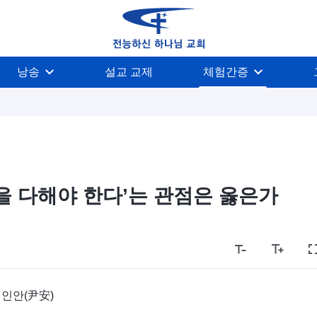
낭송
설교 교제
체험간증
을 다해야 한다’는 관점은 옳은가
 인안(尹安)