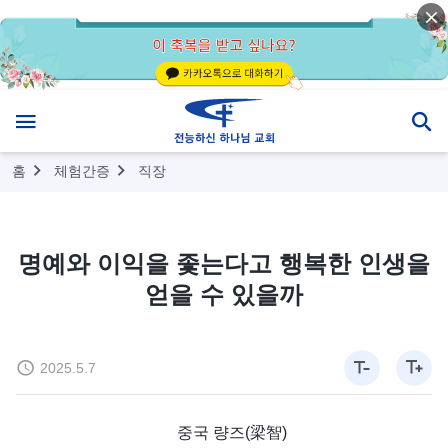
홈
체험간증
직장
명예와 이익을 좇는다고 행복한 인생을
얻을 수 있을까
2025.5.7
중국 량즈(梁智)