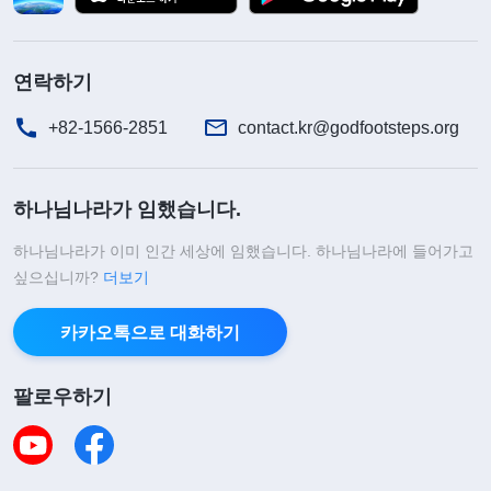
지고 놀아서는 안 된다.
』
(＜말씀ㆍ1권 하나님의 현현
과 사역ㆍ베드로의 체험 ― 형벌과 심판에 대한 인식＞ 중에
연락하기
하나님 말씀은 저에게 큰 깨달음을 주었습니다.
서)
하나님은 우리가 베드로를 보고 배우기를 바라십니
+82-1566-2851
contact.kr@godfootsteps.org
다. 베드로는 세속적인 것에 얽매이지 않고 명예와
지위, 육적인 향락을 내려놓고 의미 있는 삶을 추구
하나님나라가 임했습니다.
할 수 있었습니다. 베드로는 성적이 매우 좋아 그 총
하나님나라가 이미 인간 세상에 임했습니다. 하나님나라에 들어가고
명함과 지혜만으로도 얼마든지 관직 하나쯤은 얻을
싶으십니까?
더보기
수 있었습니다. 하지만 베드로는 벼슬길에 올라 세상
의 명예와 이익을 추구하는 것은 의미가 없다고 여겼
카카오톡으로 대화하기
고 의미 있는 삶을 찾고자 했습니다. 그 후 베드로는
팔로우하기
예수님의 부름을 받아 예수님을 따르게 되었습니다.
많은 진리를 얻고 하나님에 대해 실제적인 인식도 생
겼습니다. 마지막에는 하나님을 극진히 사랑하고, 죽