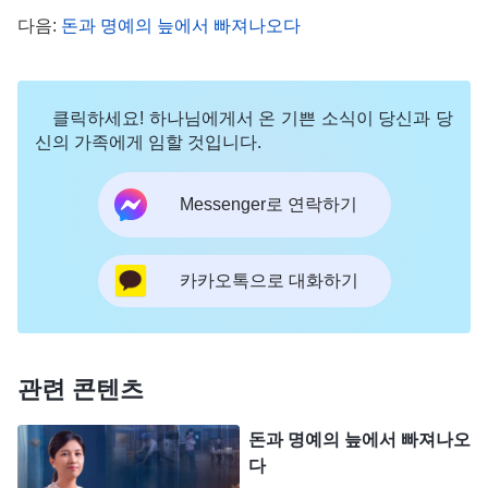
다음:
돈과 명예의 늪에서 빠져나오다
따라오는 혜택은 더 말할 것도 없었습니다. 회사부터
개인까지 선금이나 운송비를 빨리 받으려는 사람들
은 모두 저에게 친하게 굴었습니다. 게다가 부서 직
클릭하세요! 하나님에게서 온 기쁜 소식이 당신과 당
원의 급여 인상, 업무 파견, 인사이동에 대한 제의권
신의 가족에게 임할 것입니다.
도 있어 저에게 아첨하는 사람들이 점점 많아졌습니
Messenger로 연락하기
다. 회사 단체방에 메시지를 남기면 매무 많은 사람
이 답장했는데, 이처럼 폭발적인 반응은 한 번도 누
려보지 못했던 것이었습니다. 직급이 올라가면서 급
카카오톡으로 대화하기
여도 많아졌고, 부수입도 꽤 늘어났습니다. 저를 찾
아와 부탁하는 사장들은 시도 때도 없이 현지 특산물
과 고급 담배와 술, 상품권 같은 것들을 가져다주었
관련 콘텐츠
고 명절 때면 많은 선물이 들어왔습니다. 가끔 저도
돈과 명예의 늪에서 빠져나오
스스로 하나님을 믿는 사람이니 정직한 사람이 되고
다
외부인처럼 수중의 권력을 이용해서 사적인 이익을