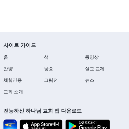
는 인생을 추구해야 한다. 베드로의 모습으로 살려면
베드로의 인식과 체험을 갖춰야 한다. 더 높고 더 깊
은 것을 추구해야 하고, 하나님에 대한 더 깊고 순결
한 사랑을 추구해야 하며, 가치 있고 의미 있는 일생
을 추구해야 한다. 이것이야말로 인생이고, 이런 사
사이트 가이드
람이야말로 베드로 같은 사람이다. 너는 일시적인 편
홈
책
동영상
안함에 만족하며 소극적이 되어 후퇴해 더 깊고, 더
세밀하고, 더 실제적인 진리를 소홀히 해서는 안 되
찬양
낭송
설교 교제
며, 자신이 적극적인 면에 자발적으로 진입할 수 있
체험간증
그림전
뉴스
도록 하는 데 중점을 두어야 한다. 또 너는 실제적인
교회 소개
사랑을 갖추어야 하고, 어떻게 해서든 아무 근심 걱
정 없이 타락해 살아가는 짐승 같은 삶에서 벗어나야
전능하신 하나님 교회 앱 다운로드
하며, 의미 있고 가치 있는 인생을 살아야 한다. 스스
로 자신을 우롱하지 말고, 자기 삶을 장난감 삼아 가