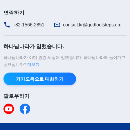
도를 해도 하나님께 무슨 말을 드려야 할지 생각이
연락하기
나지 않았습니다. 그저 제가 마음을 가라앉히고 하나
님의 뜻을 구할 수 있게 이끌어 달라는 말밖에 하지
+82-1566-2851
contact.kr@godfootsteps.org
못했습니다. 그때 하나님 말씀
찬양
가사가 떠올랐습
니다. 『
질병과 고통이 찾아오면 어떻게 체험해야 하
하나님나라가 임했습니다.
느냐? 하나님 앞에 나아가 기도하고 하나님의 뜻을
하나님나라가 이미 인간 세상에 임했습니다. 하나님나라에 들어가고
파악하기 위해 구하고 자신의 과오와 아직 해결하지
싶으십니까?
더보기
못한 패괴 성품을 반성해야 한다. 육은 고통을 받아
야 하는 법이다. 고통을 계기로 반드시 단련해야 사
카카오톡으로 대화하기
람은 비로소 방탕하지 않고 항상 하나님 앞에서 살
팔로우하기
수 있다. 사람은 마음이 괴로우면 늘 기도하고 잘못
한 것이 없는지, 어떤 일에서 하나님을 거슬렀는지
반성하게 될 것이다. 이는 사람에게 이로운 것이다.
사람에게 큰 고통과 시련이 찾아오는 것은 결코 우연