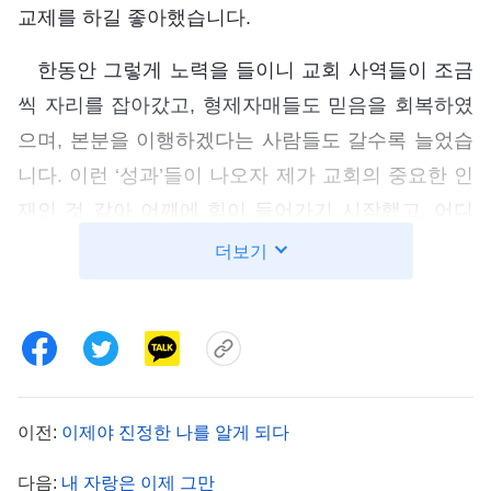
교제를 하길 좋아했습니다.
한동안 그렇게 노력을 들이니 교회 사역들이 조금
씩 자리를 잡아갔고, 형제자매들도 믿음을 회복하였
으며, 본분을 이행하겠다는 사람들도 갈수록 늘었습
니다. 이런 ‘성과’들이 나오자 제가 교회의 중요한 인
재인 것 같아 어깨에 힘이 들어가기 시작했고, 어디
에 가서 말하든 목소리에 더 자신감이 실렸습니다.
더보기
저는 제가 본분을 잘 해내고 있는 명실상부한 리더
같았습니다. 사역자들과 협력할 때 저는 항상 일을
주도했고, 그들보다 뛰어나다는 것을 드러내며 저를
우러러보고 제 말을 따르도록 했습니다. 한번은 집을
빌려야 했는데, 함께 협력하는 형제와 사무 집사가
이전:
이제야 진정한 나를 알게 되다
먼저 어떤 집을 보고는 마음에 들어 했습니다. 하지
다음:
내 자랑은 이제 그만
만 저는 이렇게 생각했습니다. ‘이런 큰일은 나를 통