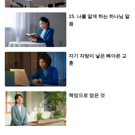
구했고, 시간이 갈수록 파트너와 사역자들은 많은 일
15. 나를 알게 하는 하나님 말
에서 수동적으로 변했습니다. 늘 제 의견을 기다렸고
씀
저에 대한 의존성이 점점 더 커졌습니다.
저는 사역자들 사이에서 신망이 두터워졌고 교회
의 크고 작은 일은 제가 없으면 돌아가지 않았습니
자기 자랑이 낳은 뼈아픈 교
다. 또 다들 내적 상태가 안 좋거나 어려움이 생기면
훈
저와 교제를 나누려 하니 저는 제가 교회에서 정말
중요한 역할을 맡은 사람이라는 생각이 들어 기분이
흐뭇했습니다. 가끔 ‘타인의 추앙을 받는 자는 화가
책망으로 얻은 것
있다’란 말이 떠오를 때면 불안감이 들어 스스로에게
물어보았습니다. ‘형제자매들이 나를 이렇게나 대단
하게 보는데, 내가 잘못된 길을 걷고 있는 건 아닐
까?’ 하지만 또 이런 생각이 들었습니다. ‘나는 리더