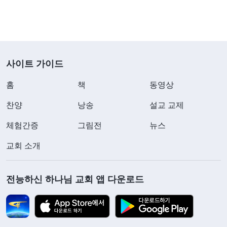
수 없었습니다. 오후에 예배가 있어서 참석했더니 한
자매가 저를 보고 놀라면서 이건 안면 마비라며, 빨
리 가서 침을 맞고 약을 먹어야지 오래 놔두면 얼굴
사이트 가이드
이 비뚤어진 게 회복되지 않는다고 했습니다. 자매의
말을 들으니 머릿속이 하얘지면서 머리를 한 대 맞은
홈
책
동영상
것 같았습니다. ‘난 아직 젊은데 왜 갑자기 이런 병을
찬양
낭송
설교 교제
얻은 거지? 정말 안면 마비 때문에 얼굴 전체가 비뚤
체험간증
그림전
뉴스
어지면 앞으로 어떻게 예배를 드리러 다녀? 사람들
얼굴을 어떻게 볼 수 있겠어?’ 저는 머릿속이 멍해지
교회 소개
면서 마음이 연약해졌습니다. 저의 병에 대해 논의하
는 형제자매들의 얘기를 듣고 있자니 머리가 더 복잡
전능하신 하나님 교회 앱 다운로드
해지고 기운이 나지 않았습니다.
그날은 그렇게 정신없는 상태로 집에 돌아왔고, 기