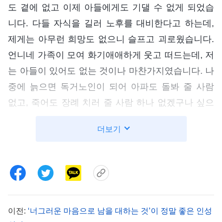
도 곁에 없고 이제 아들에게도 기댈 수 없게 되었습
니다. 다들 자식을 길러 노후를 대비한다고 하는데,
제게는 아무런 희망도 없으니 슬프고 괴로웠습니다.
언니네 가족이 모여 화기애애하게 웃고 떠드는데, 저
는 아들이 있어도 없는 것이나 마찬가지였습니다. 나
중에 늙으면 독거노인이 되어 아파도 돌봐 줄 사람
없고, 죽어도 장례 치러 줄 사람 하나 없겠구나 싶으
니 제 인생이 실패한 것처럼 느껴졌습니다. ‘하나님
더보기
을 믿는 내가 어째서 믿지 않는 사람들보다 복이 없
을까?’ 생각할수록 슬픔은 커져 갔고, 온종일 우울해
서 뭘 해도 의욕이 나지 않았습니다. 그러던 어느 날,
아들이 갑자기 저를 찾아와 소송을 하게 되었다며 돈
을 좀 빌려달라고 했습니다. 지난 몇 년간 제대로 돌
이전:
‘너그러운 마음으로 남을 대하는 것’이 정말 좋은 인성
봐주지 못했는데, 지금 그 아들이 어려움에 처했습니