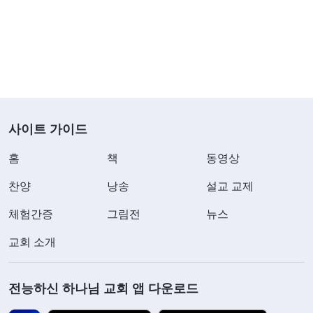
하기 시작하며, 늘 탐색하면서 물어본다. “나중에 크
면 엄마, 아빠 모실 거야?” “네.” “할머니, 할아버지
도?” “네.” “외할머니, 외할아버지도?” “네.” “누구
한테 제일 잘해 줄 거야?” “엄마한테요.” 그럼 아빠
는 질투한다. “그럼 아빠는?” “아빠한테 제일 잘해
줄 거예요.” 이제는 또 엄마가 질투한다. “도대체 누
사이트 가이드
구한테 제일 잘해 준다는 거야?” “엄마, 아빠한테
홈
책
동영상
요.” 부모는 그제야 만족한다. 아이가 처음 말을 하게
찬양
낭송
설교 교제
된 순간부터 부모는 아이가 나중에 효도하고 부모에
게 잘하게 하려고 애쓴다. 아이가 아직 말도 잘 못하
체험간증
그림전
뉴스
고 철도 없는데도 불구하고 아이의 대답 속에서 약속
교회 소개
을 받아 내려고 하고, 아이에게서 미래를 보려고 하
며, 자기가 키운 아이가 배은망덕하지 않고 효심 있
전능하신 하나님 교회 앱 다운로드
는 자식이기를, 부모에게 책임감을 갖는 자식이기를