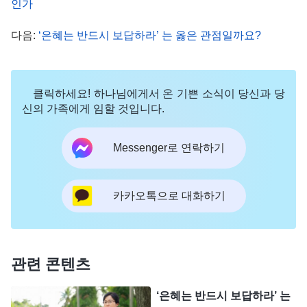
인가
다. 그러면 엄마로서 아들이 난관을 헤쳐 나가도록
도와주는 것이 마땅하다고 생각했습니다. 그래서 남
다음:
‘은혜는 반드시 보답하라’ 는 옳은 관점일까요?
편에게 얘기해서 아들에게 돈을 주었습니다. 아들은
나중에 아내와 딸을 데리고 와서 인사드리겠다고 했
클릭하세요! 하나님에게서 온 기쁜 소식이 당신과 당
습니다. 설이 지난 후, 아들은 정말로 어린 손녀를 데
신의 가족에게 임할 것입니다.
리고 저를 보러 왔습니다. 비록 며느리가 아직 저를
인정하지는 않았지만, 적어도 제가 늙으면 아들과 손
Messenger로 연락하기
녀가 곁에서 저를 돌봐주고 죽을 때까지 부양해 줄
것이라고 생각하니 얼마나 기뻤는지 모릅니다. 저도
카카오톡으로 대화하기
늙어서 기댈 곳이 생긴 것입니다.
2024년 설을 앞두고, 사촌 동생이 체포된 후 저를
팔아넘겼고, 저는 경찰의 감시와 체포를 피해 타지에
관련 콘텐츠
서 본분을 이행하느라 설에도 집에 돌아가지 못했습
‘은혜는 반드시 보답하라’ 는
니다. 아들이 저를 보러 오기로 약속한 날이 되자, 제