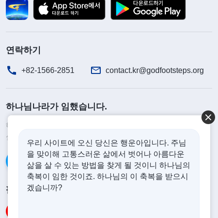
바라고, 나아가 부모의 기대를 충족해 주고 부모를
부양하는 자식이기를 바란다. 이 질문은 자녀가 어릴
때부터 시작되지만, 단순한 질문은 아니다. 이는
연락하기
100% 자식에 대한 부모 마음 깊은 곳의 요구이자 기
대이며, 또한 더없이 실질적인 기대이자 요구이다.
+82-1566-2851
contact.kr@godfootsteps.org
그래서 자식이 사리 분별을 하는 순간부터 자식에게
부모가 아플 때 안부를 묻고 침상 곁에서 돌보며 함
하나님나라가 임했습니다.
께해 주기를 바라는 것이다. 그것이 설령 물 한 잔 따
하나님나라가 이미 인간 세상에 임했습니다. 하나님나라에 들어가고
라 주는 일일지라도 말이다. 아무것도 할 줄 모르고,
싶으십니까?
더보기
우리 사이트에 오신 당신은 행운아입니다. 주님
경제적인 측면에서 혹은 더 실제적인 측면에서 도움
을 맞이해 고통스러운 삶에서 벗어나 아름다운
카카오톡으로 대화하기
을 주지는 못한다고 해도 부모는 최소한 자식이 그
삶을 살 수 있는 방법을 찾게 될 것이니 하나님의
축복이 임한 것이죠. 하나님의 이 축복을 받으시
정도의 효심은 갖기를 바란다. 또한, 부모는 아이가
겠습니까?
팔로우하기
어릴 때 그런 효심을 보기를 바라며, 수시로 그것을
검증한다. 예를 들어, 부모의 몸이 안 좋을 때, 혹은