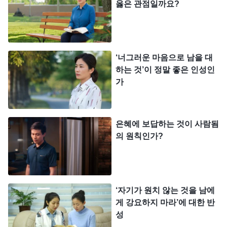
옳은 관점일까요?
마음은 좀처럼 진정되지 않았습니다. ‘관계가 회복된
지 이제 겨우 2년만에 또 떠나 버렸으니, 아들이 화가
나서 다시는 나를 상대하지 않으면 어떡하지? 그럼
‘너그러운 마음으로 남을 대
또 아들을 잃게 되는 거 아닐까?’ 앞으로의 생활을 혼
하는 것’이 정말 좋은 인성인
자 마주해야 한다고 생각하니 마음이 괴롭고 고통스
가
러워 먹지도 자지도 못할 정도였습니다. 저는 본분을
이행하고는 있었지만, 본분에 집중할 수 없었고 교회
은혜에 보답하는 것이 사람됨
사역을 점검할 마음도 들지 않았습니다. 저는 하나님
의 원칙인가?
께서 저를 이 소극적인 내적 상태에서 빠져나오도록
이끌어 주시길 바라며 여러 차례 하나님께 기도드렸
습니다.
‘자기가 원치 않는 것을 남에
그 후 저는 묵상했습니다. ‘아들을 만나지 못하는
게 강요하지 마라’에 대한 반
성
게 왜 이렇게 고통스럽고 괴로울까? 그 근원은 무엇