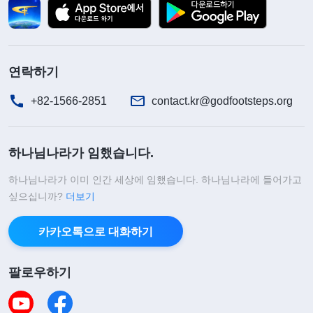
는 못하기 때문이다. 그렇기에 이러한 현상이 비정상
적이라고 하는 것이다. “자신에게는 엄격하되, 남에
게는 관대하라.”라는 덕행에 관한 말은 사회 도덕 학
연락하기
자가 인성의 배경을 알지 못한 상황에서 사람에게 제
+82-1566-2851
contact.kr@godfootsteps.org
시한, 사실과 인성에 부합하지 않는 요구임이 분명하
다. 이는 쥐한테 구멍을 파지 말라고 하고, 고양이한
하나님나라가 임했습니다.
테 쥐를 잡지 말라고 하는 것과 같다. 이런 요구가 옳
겠느냐?
(옳지 않습니다. 그것은 법칙에 어긋납니
하나님나라가 이미 인간 세상에 임했습니다. 하나님나라에 들어가고
싶으십니까?
더보기
다.)
이런 요구는 분명 현실에 부합하지 않으며 무척
공허하다.
』
(＜말씀ㆍ6권 진리 추구에 관하여ㆍ진리 추
카카오톡으로 대화하기
하나님께서는 사람의 본성
구란 무엇인가(6)＞ 중에서)
은 모두 이기적이어서 언제든 자신의 이익만을 위해
팔로우하기
계산하고 생각하며, 다른 사람과 지낼 때 이익만 보
려 하고 손해는 보려 하지 않는다고 하셨습니다. 이