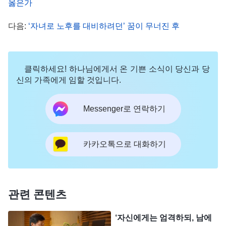
옳은가
자매가 맡은 정리 사역 역시 진도가 더뎠고, 양육 담
당자들의 문제도 점검하고 해결하지 못했습니다. 이
다음:
‘자녀로 노후를 대비하려던’ 꿈이 무너진 후
런 상황을 본 저는 마음이 조급하면서도 어찌할 바를
몰랐습니다. 그제야 저는 하나님 앞에 나아 와 기도
클릭하세요! 하나님에게서 온 기쁜 소식이 당신과 당
드렸습니다. ‘하나님, 리더 본분을 이행한 이래로 본
신의 가족에게 임할 것입니다.
분에 큰 대가를 치렀지만, 사역에서는 아무런 성과가
없었습니다. 제 문제를 인식할 수 있도록 저를 깨우
Messenger로 연락하기
쳐 주시고 이끌어 주세요.’
어느 날, 저는 하나님의 말씀을 보았습니다. 『
이
카카오톡으로 대화하기
제 ‘자신에게는 엄격하되, 남에게는 관대하라.’라는
덕행에 관한 말에 대해 교제하도록 하겠다. 이 말은
무슨 의미겠느냐? 자신에게는 엄격하게 요구하고,
관련 콘텐츠
남에게는 관대하게 대해 큰 너그러움과 넓은 도량을
‘자신에게는 엄격하되, 남에
보여 주라는 것이다. 사람이 이렇게 하는 이유는 무