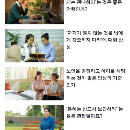
게는 관대하라’는 것은 좋은
엇이겠느냐? 그 목적은 무엇이겠느냐? 사람이 이렇
덕행인가?
게 할 수 있겠느냐?
(그렇게 하지 못합니다.)
이것이
정상 인성의 자연스러운 표출이겠느냐?
(아닙니다.)
‘자기가 원치 않는 것을 남에
사람이 이 말대로 행동하려면 얼마나 많은 억울함을
게 강요하지 마라’에 대한 반
참아야겠느냐! 욕심도 바람도 없어야 하며, 또한 적
성
게 누리면서 많이 고통받고 대가를 치르고 일해야 하
는데 그러면 다른 사람들이 그렇게 고생하지 않아도
노인을 공경하고 아이를 사랑
된다는 것이다. 다른 사람들이 불평하고 원망하거나
하는 것이 좋은 인성의 기준
제대로 하지 못해도 지나치게 요구해서는 안 되며,
인가
그럭저럭 괜찮으면 그만이라고 생각해야 한다. 사람
은 이것이 고상한 덕행의 특징이라고 여긴다. 그런데
‘은혜는 반드시 보답하라’ 는
나는 왜 그리도 가식적이라는 생각이 들까? 이는 가
옳은 관점일까요?
식 아니겠느냐?
(그렇습니다.)
평범한 사람의 인성의
자연스러운 표출은 정상적인 상황에서 자신에게는