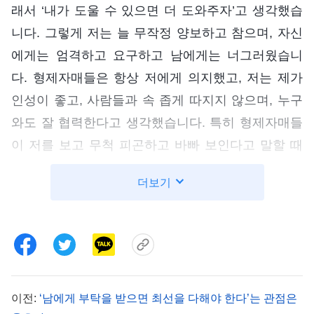
래서 ‘내가 도울 수 있으면 더 도와주자’고 생각했습
니다. 그렇게 저는 늘 무작정 양보하고 참으며, 자신
에게는 엄격하고 요구하고 남에게는 너그러웠습니
다. 형제자매들은 항상 저에게 의지했고, 저는 제가
인성이 좋고, 사람들과 속 좁게 따지지 않으며, 누구
와도 잘 협력한다고 생각했습니다. 특히 형제자매들
이 저를 보고 무척 피곤하고 바빠 보인다고 말할 때
면, 마음속으로 큰 위안을 받으며 제가 겪는 고생이
더보기
보람 있다고 느꼈습니다. 그렇게 몇 달이 지나면서
저는 교회의 크고 작은 일을 모두 떠맡게 되었고, 개
인적인 묵상 시간을 가질 틈조차 없었습니다. 복음
사역도 제대로 점검하지 못해, 다들 원칙에 진입하지
못한 채 복음을 전했으며, 사역의 오류도 발견하지
이전:
‘남에게 부탁을 받으면 최선을 다해야 한다’는 관점은
못해 복음 사역은 아무런 성과가 없었습니다. 안신