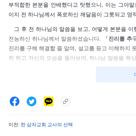
부적합한 본분을 안배했다고 탓했으니, 이는 그야말
이지 전 하나님께서 폭로하신 깨달음이 그릇되고 영
그 후 전 하나님의 말씀을 보고, 어떻게 본분을 
전능하신 하나님께서 말씀하셨습니다. 『
진리를 추구
진리를 구해 해결할 줄 알며, 설교를 듣고 이해하지 
히 하고 자신의 모습을 돌아보며, 하나님 말씀을 묵상
런 자는 본분 이행으로 아무리 바빠도 전혀 생명 성장
다. 진리를 사랑하는 사람은 자연스럽게 이렇게 실행
로 바쁘든 바쁘지 않든, 어떤 문제가 닥치든 진리를 
돌아보거나 인식하고자 하지 않는다. 그래서 본분 이
사람이 진리를 추구할 마음을 갖고 진리를 갈망하며 
이 아무리 바빠도 마음속으로 하나님께 다가가고 기도
이전:
한 삼자교회 교사의 선택
끊임없이 성장할 것이다. 그러나 사람이 진리를 사랑