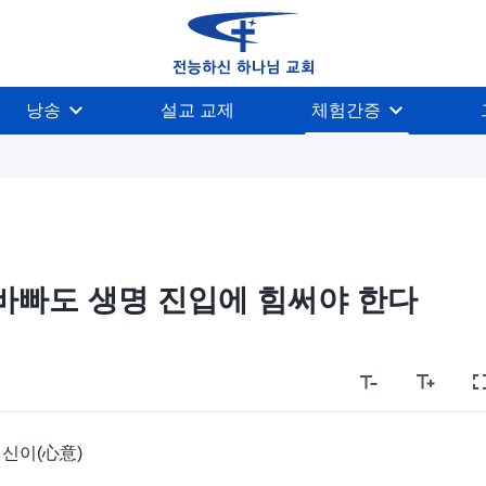
낭송
설교 교제
체험간증
바빠도 생명 진입에 힘써야 한다
 신이(心意)