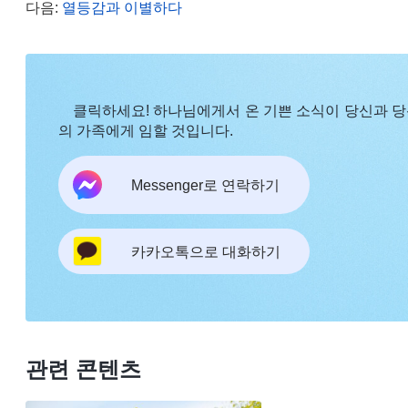
느끼지 않거나 관심이 없다면, 수확이 없을 것이다. 
다음:
열등감과 이별하다
디서든 할 수 있는 일이다. 예를 들어, 본분을 이행
편, 스스로를 돌아보고 패괴 성품을 인식하며 진리를 
무에 영향을 주지 않는다. 이것이 어렵겠느냐? 이는 
클릭하세요! 하나님에게서 온 기쁜 소식이 당신과 
하지 않는 사람은 생명 성장에 관심이 없으며, 마음
의 가족에게 임할 것입니다.
사람만이 생명 성장에 마음을 쓰고자 하고, 현실에 
제를 해결해야 할지 되새긴다. 사실, 문제를 해결하
Messenger로 연락하기
서 늘 진리를 구해 문제를 해결하는 데 집중한다면, 
본분 이행에 합격점을 받을 것이다. 이런 사람은 패괴
카카오톡으로 대화하기
험도 많아 하나님을 증거할 수 있다. 그럼 이런 사
체험했겠느냐? 진리를 구해 문제를 해결하는 체험을 
무리 바빠도 진리를 구해 문제를 해결하며, 원칙대로
수 있다고 하는 것이다. 이것이 바로 생명 진입의 과
관련 콘텐츠
예전
리 추구에 관하여ㆍ진리 추구란 무엇인가(3)＞ 중에서)