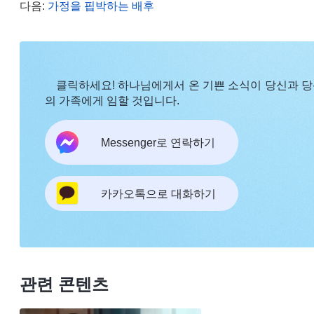
무 고통스럽다고 불평했고, 심지어 예배를 드리지 않
다음:
가정을 핍박하는 배후
기개도 없었습니다! 제가 하나님을 믿고 경배하는 것
핍박하시는 것은 모두 공산당이 초래한 일입니다. 
포했고 각종 유언비어를 퍼뜨려 하나님을 정죄해 하
클릭하세요! 하나님에게서 온 기쁜 소식이 당신과 
믿는 저를 막고 핍박했던 것입니다. 그런데 저는 이
의 가족에게 임할 것입니다.
습니다. 저는 정말 시시비비도 가릴 줄 모르고 미련
하는 중국이라는 나라에 오셔서 무신론 정당의 체포
Messenger로 연락하기
하지만 하나님은 계속 묵묵히 진리를 발표하셨고, 
습니다. 그런데 저는 오늘 약간의 고통을 받았다고 
카카오톡으로 대화하기
낼 생각만 하면서 하나님을 믿고 진리를 얻기 위해 
양심이 없었습니다. 그리고 또 하나님께서 말세에 
천재일우의 기회이자 제가 진리를 얻어 구원받을 유
을 위해 하나님 믿기를 포기한다면 하나님께서 사람
관련 콘텐츠
남을 것입니다! 부모님께서 저를 아무리 사랑하셔도