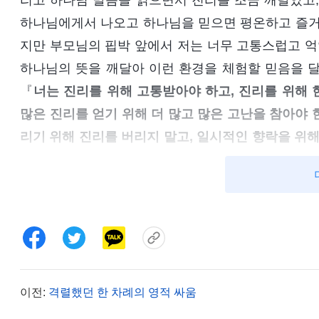
리고 하나님 말씀을 읽으면서 진리를 조금 깨달았고,
하나님에게서 나오고 하나님을 믿으면 평온하고 즐거우
지만 부모님의 핍박 앞에서 저는 너무 고통스럽고 
하나님의 뜻을 깨달아 이런 환경을 체험할 믿음을 달
『
너는 진리를 위해 고통받아야 하고, 진리를 위해 
많은 진리를 얻기 위해 더 많고 많은 고난을 참아야 한
리기 위해 진리를 버리지 말고, 일시적인 향락을 위해
모든 것을 추구하고 더 의미 있는 인생길을 추구해야
면 인생을 헛되게 보내는 것이 아니냐? 네가 무엇을 
을 포기해야 하며, 약간의 향락을 위해 모든 진리를 
살아갈 의의도 없다!
』
(＜말씀ㆍ1권 하나님의 현현과 
나님 말씀을 보고 마음이 밝아졌습니다. 가장 하나님
받는 것은 피할 수 없는 일입니다. 하나님을 따르려
이전:
격렬했던 한 차례의 영적 싸움
저는 부모님이 종종 저를 때리고 욕하시며 핍박하셔서