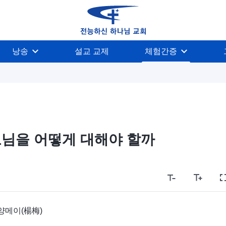
낭송
설교 교제
체험간증
님을 어떻게 대해야 할까
양메이(楊梅)