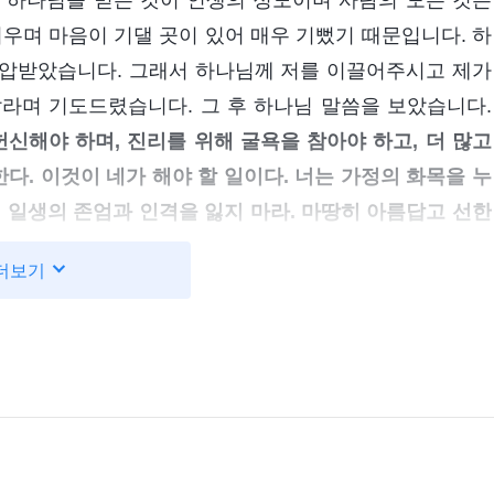
 하나님을 믿는 것이 인생의 정도이며 사람의 모든 것은
며 마음이 기댈 곳이 있어 매우 기뻤기 때문입니다. 하
억압받았습니다. 그래서 하나님께 저를 이끌어주시고 제가
라며 기도드렸습니다. 그 후 하나님 말씀을 보았습니다.
헌신해야 하며, 진리를 위해 굴욕을 참아야 하고, 더 많고
다. 이것이 네가 해야 할 일이다. 너는 가정의 화목을 누
 일생의 존엄과 인격을 잃지 마라. 마땅히 아름답고 선한
 한다. 그렇게 속되게 살며 추구하는 목표가 하나도 없다
더보기
얻을 수 있겠느냐? 진리 하나를 위해 너는 모든 육적 향락
버려서는 안 된다. 이런 사람은 인격도 없고 존엄성도 없고
하
사역ㆍ베드로의 체험 ― 형벌과 심판에 대한 인식＞ 중에서)
께 대적하는 중국이라는 나라에서 하나님을 믿으면, 핍박
면 믿음과 고통을 감내할 의지를 갖추어야 합니다. 하지만
 조금 고통받자 속으로 괴로워하며 하나님을 믿는 건 너