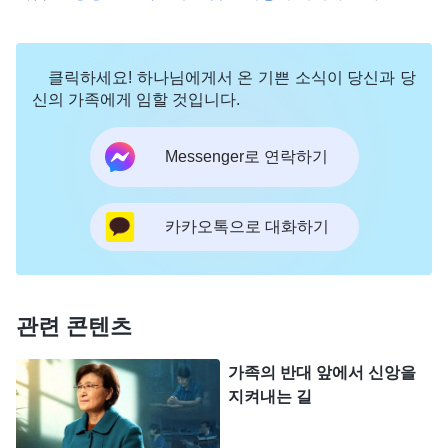
복음 전하는 게 눈에 띄면 당장 경찰서에 넘겨 버리
겠습니다!” 류 목사님이 그렇게 말하는 것을 듣고 저
클릭하세요! 하나님에게서 온 기쁜 소식이 당신과 당
는 너무 놀랐습니다. 평소 사람들에게 성경을 설명할
신의 가족에게 임할 것입니다.
때 늘 온화했던 그녀였기에, 그날 주님께서 돌아오셨
다고 알려 주면 분명 기쁘게 받아들일 줄 알았는데
Messenger로 연락하기
그런 태도를 보일 줄은 몰랐던 것입니다. 정말 상상
도 못 한 일이었습니다. 저는 속으로 생각했습니다.
카카오톡으로 대화하기
‘우리는 주님을 믿으며 주님께서 오시길 바라는데,
주님께서 오셔서 진리를 선포하시니 목사님은 받아
들이기는커녕 화를 내며 우리를 쫓아내는구나. 심지
관련 콘텐츠
어 참도라고 해도 안 받아들이겠다고까지 하다니, 대
체 무엇 때문에 주님을 믿는 걸까?’
가족의 반대 앞에서 신앙을
지켜내는 길
4월의 어느 날, 저는 교회 핵심 사역자 일곱 명을
저희 집으로 초대해 두 형제님이 하나님의 말세 사역