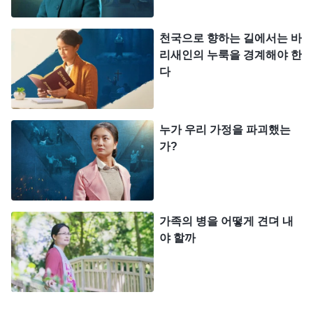
을 증거하는 것을 함께 듣도록 했습니다. 다들 전능
천국으로 향하는 길에서는 바
하신 하나님의 말씀을 읽고 나서 그 말씀이 진리임을
리새인의 누룩을 경계해야 한
알게 되었고, 전능하신 하나님이 바로 재림하신 예수
다
님임을 확신했습니다. 어떤 사람은 감격에 겨워 눈물
까지 흘렸습니다. 바로 그때, 류 목사님이 성난 모습
누가 우리 가정을 파괴했는
으로 거칠게 들이닥쳤습니다. 핵심 사역자들이 모두
가?
모여 있는 것을 보더니, 저희를 가리키며 아주 화가
나서 말했습니다. “어쩐지 교회 예배에 사람이 없더
라니, 다들 여기 모여 있었군요!” 그러고는 하나님을
가족의 병을 어떻게 견뎌 내
모독하는 말을 쏟아 내기 시작했습니다. 저는 너무
야 할까
분해서 말했습니다. “잘 알지도 못하면서 함부로 말
하지 마세요. 성령을 모독하는 죄는 현세에서도 내세
에서도 용서받지 못합니다! 하나님께 죄짓는 게 두렵
지도 않으세요?” 제 말을 듣고 그녀는 더욱 화를 내며