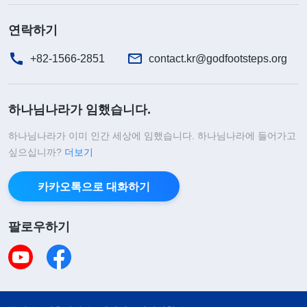
혹하니, 우리에게 분별력을 기르라고도 하셨습니다.
연락하기
주님께서는 거짓 그리스도가 나타난다는 이유로 주
+82-1566-2851
contact.kr@godfootsteps.org
님을 맞이하지도, 주님의 음성을 듣지도 말라고 하신
적이 없는데, 목사님이야말로 주님의 말씀을 왜곡하
하나님나라가 임했습니다.
는 것이 아니고 무엇이겠습니까? 그때, 류 목사님은
또 복음을 전하는 형제를 가리키며 말했습니다. “당
하나님나라가 이미 인간 세상에 임했습니다. 하나님나라에 들어가고
싶으십니까?
신들이 전하는 건 이단입니다. 하나님께서 오셨다는
더보기
데 어디 계십니까? 당신이 봤어요? 나는 이 교회의
카카오톡으로 대화하기
법인 대표이고, 이들은 제 교회 사람들입니다. 나를
통하지 않고 여기서 전도하는 건 안 됩니다!” 두 형제
팔로우하기
가 태연하게 말했습니다. “목사님, 양은 하나님의 것
이지 어느 개인의 것이 아닙니다. 예수님께서 말씀하
셨습니다. ‘
내 양은 내 음성을 들으며 나는 저희를 알
며 저희는 나를 따르느니라
’
주님께서 돌아
(요 10:27)