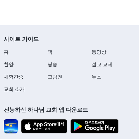
적인 역할을 하는 사람들이에요. 내가 수년간 당신들
을 띄워 주고 양성했는데, 어떻게 여기 와서 설교를
듣는단 말입니까! 성경에 말세에 거짓 그리스도가 나
사이트 가이드
타나 사람을 미혹할 거라고 했는데, 설마 모르시나
요? 당신들이 미혹되면 교회 사람들까지 다 잘못된
홈
책
동영상
길로 데려가게 되는 겁니다. 내가 어떻게 주님께 설
찬양
낭송
설교 교제
명드리겠습니까? 저 두 사람이 주님께서 오셨다고
체험간증
그림전
뉴스
하면 그냥 오신 게 됩니까? 너무 단순하게 생각하시
네요! 다들 듣지 마세요!” 그 자리에 있던 사역자 세
교회 소개
명은 류 목사님의 방해에 더 이상 설교를 들을 엄두
를 내지 못했습니다. 저는 류 목사님의 말이 틀렸다
전능하신 하나님 교회 앱 다운로드
는 것을 알았습니다. 예수님께서 말세에 거짓 그리스
도가 사람을 미혹할 것이라고 말씀하신 것은 맞지만,
거짓 그리스도는 큰 이적과 기사를 행하며 사람을 미