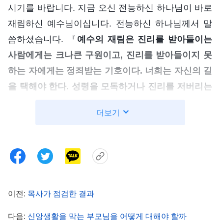
시기를 바랍니다. 지금 오신 전능하신 하나님이 바로
재림하신 예수님이십니다. 전능하신 하나님께서 말
씀하셨습니다. 『
예수의 재림은 진리를 받아들이는
사람에게는 크나큰 구원이고, 진리를 받아들이지 못
하는 자에게는 정죄받는 기호이다. 너희는 자신의 길
을 택해야 한다. 성령을 모독하거나 진리를 저버리는
일을 하지 말고, 무지하고 교만한 사람이 되지 말며,
더보기
성령의 인도에 순종하고 진리를 간절히 사모하고 구
하는 사람이 되어야 한다. 그래야 너희에게 유익하
다.
』
(＜말씀ㆍ1권 하나님의 현현과 사역ㆍ네가 예수의
영체를 볼 때는 하나님이 이미 하늘과 땅을 새롭게 바꾼 후
” 류 목사님은 이 말을 듣고 버럭 화를
이다＞ 중에서)
이전:
목사가 점검한 결과
내며 두 형제를 가리킨 채 험악하게 말했습니다. “그
만하고 당장 나가세요! 또 제가 책임지는 구역에서
다음:
신앙생활을 막는 부모님을 어떻게 대해야 할까