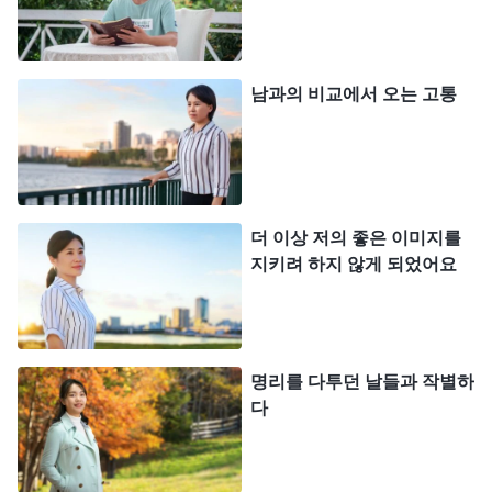
는 그는 오늘은 이걸, 내일은 또 저걸 하려 하고 누구
의 본분이든 다 자신의 본분보다는 좋고 수월하다고
생각한다. 하지만 그는 진리에 공을 들이지 않고 자
남과의 비교에서 오는 고통
신의 이런 생각에 어떤 문제가 있는지도 고민하지 않
으며 진리를 구해 문제를 해결하지도 않는다. 마음속
으로 늘 자신의 꿈이 언제 이루어질지, 누가 남의 주
목을 받는지, 누가 상부의 눈에 드는지, 누가 사역할
더 이상 저의 좋은 이미지를
때 책망도 받지 않고 진급하는지만 신경 쓴다. 그의
지키려 하지 않게 되었어요
마음속에는 이런 것들만 가득하다. 너희가 보기에 늘
이런 일들만 생각하는 사람이 본분 이행이 기준에 달
할 수 있겠느냐? 영영 그럴 수 없다. 그럼 이렇게 본
명리를 다투던 날들과 작별하
분을 이행하는 사람은 어떤 부류에 속하겠느냐? 진
다
리를 추구하는 사람이겠느냐? 우선 한 가지는 분명
하다. 이런 사람은 진리를 추구하지 않는다. 그는 하