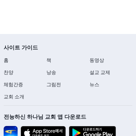
분을 이행하든 그는 힘만 쓰고 대충 이행하며 아무리
설교를 들어도 진리를 받아들이지도, 실행하지도 않
는다. 오랫동안 하나님을 믿었어도 조금의 변화도 없
고 본분을 몇 년 이행하든 자신의 충성을 다하지도
못한다. 그는 하나님에 대한 진실한 믿음도, 충성심
사이트 가이드
도 없는 불신파이다.
』
(＜말씀ㆍ4권 적그리스도를 폭
로하다ㆍ제8조 그는 사람들이 진리와 하나님이 아닌 오직
홈
책
동영상
하나님 말씀의 폭
그에게 순종하도록 한다(1)＞ 중에서)
찬양
낭송
설교 교제
로에 저는 몹시 부끄러웠습니다. 이방인들은 사회에
체험간증
그림전
뉴스
서 상사에게 인정받고 다른 사람에게 우러름 받으려
교회 소개
고 추구합니다. 그런데 저 역시 하나님을 다년간 믿
었음에도 이방인처럼 그런 것들을 추구하며, 사물 보
전능하신 하나님 교회 앱 다운로드
는 관점이 조금도 변하지 않았습니다. 늘 누가 노래
를 부르고 춤을 추는지, 누가 어떤 특기로 형제자매