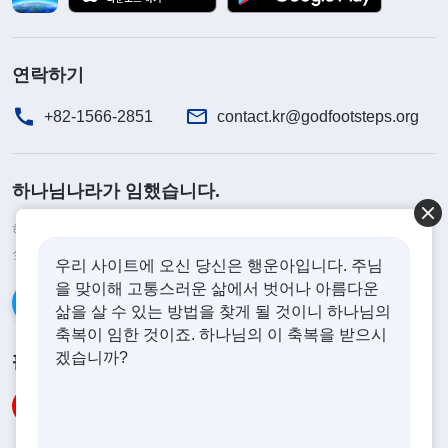
들의 우러름과 칭찬을 받는지만 중요하게 여겼습니
다. 매일 이런 것에만 신경 쓰다 보니, 다방면으로 특
기가 있어 여러 본분에 협력하는 주변 형제자매들을
연락하기
보면 몹시 부러워하며, 저도 그런 은사와 재능을 가
+82-1566-2851
contact.kr@godfootsteps.org
져서 무대에 올라 저 자신을 드러낼 수 있기를 바랐
습니다. 나중에 제게도 노래와 춤 데모 영상을 찍어
하나님나라가 임했습니다.
보라고 했는데, 제게 그런 특기가 없어서 그 본분들
을 이행할 수 없으니까 실의와 괴로움에 빠지는가 하
하나님나라가 이미 인간 세상에 임했습니다. 하나님나라에 들어가고
싶으십니까?
더보기
면, 하나님은 왜 내게 그런 은사와 특기를 주지 않으
우리 사이트에 오신 당신은 행운아입니다. 주님
을 맞이해 고통스러운 삶에서 벗어나 아름다운
셨는지, 왜 내가 남들만 못한 것인지 원망했습니다.
카카오톡으로 대화하기
삶을 살 수 있는 방법을 찾게 될 것이니 하나님의
그리고 현재 제게 주어진 본분도 소홀히 대했습니다.
축복이 임한 것이죠. 하나님의 이 축복을 받으시
저는 항상 다양한 은사와 특기를 갖고자 했고, 나서
겠습니까?
팔로우하기
서 얼굴을 알리고자 하는 제 야심과 욕망을 채우려
했습니다. 이는 본업에 충실하지 않고 바른길을 가지