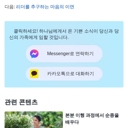
를 해결하고 싶어 하나님께 자주 기도를 드렸습니다.
다음:
리더를 추구하는 마음의 이면
하루는 하나님의 말씀을 보고 제 추구 관점에 대해
어느 정도 인식하게 되었습니다. 전능하신 하나님께
클릭하세요! 하나님에게서 온 기쁜 소식이 당신과 당
서 말씀하셨습니다. 『
진리를 깨닫지 못하고 추구하
신의 가족에게 임할 것입니다.
지도 않는 사람이 아주 많은데, 그들은 본분 이행을
Messenger로 연락하기
무엇으로 여기겠느냐? 일종의 일이나 취미, 흥미에
몰입하는 것으로 여길 뿐, 하나님이 맡긴 임무나 사
명, 자신이 다해야 할 책임으로는 여기지 않으며, 더
카카오톡으로 대화하기
욱이 본분 이행 과정에서 진리나 하나님의 뜻을 깨달
아 본분을 잘 이행해 하나님의 부탁을 완수하려고 노
력하지도 않는다. … 이런 사람이 진리를 얻을 수 있
관련 콘텐츠
겠느냐? 그는 진리에 공을 들이지 않고 본분을 이행
본분 이행 과정에서 순종을
할 때 진리를 실행하지 않는다. 남의 떡이 더 커 보이
배우다