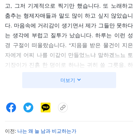
고, 그저 기계적으로 찍기만 했습니다. 또 노래하고
춤추는 형제자매들과 말도 많이 하고 싶지 않았습니
다. 마음속에 거리감이 생기면서 제가 그들만 못하다
는 생각에 부럽고 질투가 났습니다. 하루는 이런 성
경 구절이 떠올랐습니다. “지음을 받은 물건이 지은
자에게 어찌 나를 이같이 만들었느냐 말하겠느뇨 토
기장이가 진흙 한 덩이로 하나는 귀히 쓸 그릇을, 하
나는 천히 쓸 그릇을 만드는 권이 없느냐”
(롬 9:20~21)
더보기
이 구절은 제 마음에 큰 울림을 주었고, 제가 너무 이
성이 없었다는 사실을 깨닫게 해 주었습니다. 저의
은사와 특기는 모두 하나님이 정해 놓으신 것인데,
무리한 요구나 사치스런 욕망을 품어서는 안 됩니다.
제 조건에 늘 불만을 품는 것은 하나님께 대항하고
이전:
나는 왜 늘 남과 비교하는가
하나님을 대적하는 것입니다! 그 무렵, 저는 제 문제