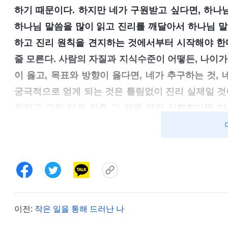
하기 때문이다. 하지만 네가 구원받고 싶다면, 하나
하나님 말씀을 많이 읽고 진리를 깨달아서 하나님 말
하고 진리 원칙을 견지하는 것에서부터 시작해야 한다
줄 모른다. 사람의 자질과 지식수준이 어떻든, 나이가
이 옳고, 목표와 방향이 옳다면, 네가 추구하는 것,
궁극적으로 얻게 되는 것은 틀림없이 진리 실제일 것이
정하고 그런 다음 차츰 그 길을 따라 실행한다면 
(믿습니다.)』
(＜말씀ㆍ6권 진리 추구에 관하여ㆍ어떻게 
상하면서 저는 깨달았습니다. 구원을 받으려면 핵심
에 달려 있습니다. 이것이 가장 중요합니다. 지금처럼
걱정된다’는 소리만 외치고, 본분 이행에 소극적이
한다면 이 일이 닥친 지금이 바로 제가 진리를 구하
진입하지 않으면서, 허황되게 늘 큰일을 겪기만 바라
이전:
작은 일을 통해 드러난 나
닙니다! 이렇게 계속 살아간다면 어떻게 진리를 얻고 