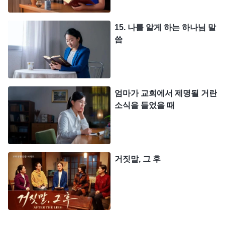
력이 없으면서도 진리의 편에 서지 못하는 자는 마음
이 바르지 못하고 진리를 모독하는 사람이다. 그런
15. 나를 알게 하는 하나님 말
씀
사람들은 더 전형적인 사탄의 상징이자, 구제 불능이
다. 그들도 물론 도태될 대상에 속한다. 하나님의 집
은 진리를 행하지 않는 자들과 고의로 교회를 무너뜨
리는 자들을 남겨 두지 않는다. 단, 지금은 사람을 출
엄마가 교회에서 제명될 거란
소식을 들었을 때
교시키는 일을 하지 않으므로 마지막에 드러내고 도
태시킬 것이다. 그런 자들에 대해서는 더 이상 공을
들이지 않겠다. 사탄이라면 진리의 편에 서지 않을
것이고, 진리를 구하는 사람이라면 진리의 편에 설
거짓말, 그 후
것이다.
』
(＜말씀ㆍ1권 하나님의 현현과 사역ㆍ진리를
하나님의 말씀
행하지 않는 사람에 대한 경고＞ 중에서)
의 폭로로 저는 깨달았습니다. 진리를 받아들이고 실
천할 수 있는 사람이야말로 진정으로 하나님을 믿는