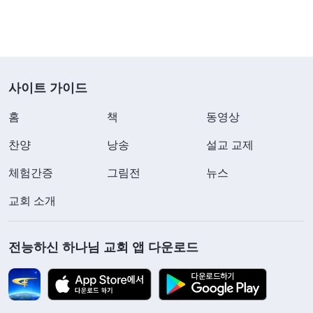
니다. 책임자가 그녀의 문제를 폭로하고 교제하자,
책임자가 자신에게 말을 못하도록 억압하려 한다고
말하며 뒤에서 책임자에 대한 불만을 퍼뜨려 다른 사
람들까지도 책임자를 오해하도록 만들었습니다. 그
사이트 가이드
로 인해 사역이 심각하게 방해받고 혼란이 초래되었
홈
책
동영상
습니다. 리더는 어머니의 행동을 해부하고 반성의 시
찬양
낭송
설교 교제
간을 갖도록 격리 조치를 취하도록 경고했지만, 어머
니께서는 반성하지 않으셨고, 오히려 예배를 돌아다
체험간증
그림전
뉴스
니며 참견하시면서 형제자매들과 리더 사이를 이간
교회 소개
질하셨습니다. 이 모든 사실은 제게 충격이었습니다.
어머니의 본성이 이렇게나 악랄했다니! 누군가 자신
전능하신 하나님 교회 앱 다운로드
의 뜻에 조금이라도 맞지 않는 일을 하면 원한을 품
고, 뒤에서 판단하며 이간질하고, 일부러 형제자매들
사이를 교묘히 분열시켜 교회 사역에 혼란을 가져왔