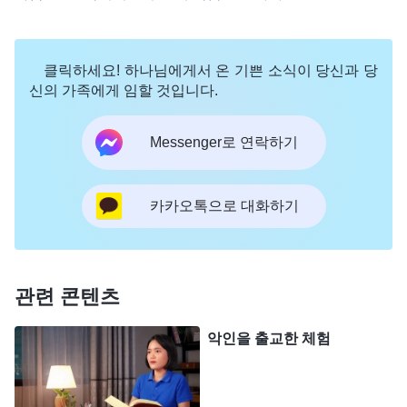
것이다. 양의 탈을 쓴 이리들은 언젠가 모두 쫓겨날
것이다. 그런 사탄의 종들에게는 가차 없이 내치는
클릭하세요! 하나님에게서 온 기쁜 소식이 당신과 당
태도를 취해야 한다. 그것이야말로 하나님 편에 서는
신의 가족에게 임할 것입니다.
것이다. 그렇게 하지 못하는 자는 다 사탄과 손을 잡
은 자이다.
』
(＜말씀ㆍ1권 하나님의 현현과 사역ㆍ진리
Messenger로 연락하기
, 『
진정으로
를 행하지 않는 사람에 대한 경고＞ 중에서)
하나님을 믿는 자는 기꺼이 하나님의 말씀을 실행하
카카오톡으로 대화하기
는 사람이자 기꺼이 진리를 행하는 사람이다. 진정으
로 하나님을 위해 굳게 설 수 있는 자 역시 기꺼이 하
나님의 말씀을 실행하며, 진정으로 진리의 편에 설
관련 콘텐츠
수 있는 사람이다. 간교한 짓을 하고 불의를 행하는
자들은 모두 진리가 없고 하나님을 욕되게 하는 자들
악인을 출교한 체험
이다. 교회에서 분쟁을 일으키는 자는 사탄의 종이자
사탄의 화신이다. 그런 사람은 몹시 악독하다. 분별