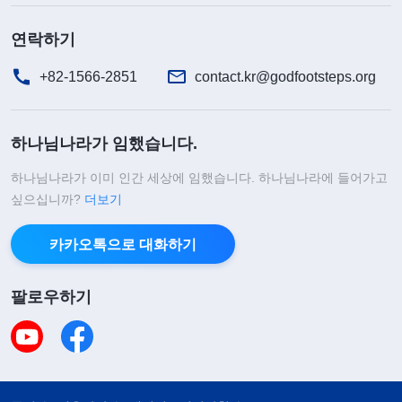
습니다. 형제자매들이 여러 번 경고하고 경고했지만,
연락하기
그녀는 전혀 뉘우치는 기색 없이 오히려 지속적으로
악을 행하며 교회 사역과 형제자매들의 생명 진입을
+82-1566-2851
contact.kr@godfootsteps.org
방해했습니다. 이것은 절대 보통 정도로 패괴가 표출
된 게 아니었고, 제가 생각했던 것처럼 심각한 패괴
하나님나라가 임했습니다.
성품의 문제도 아니었습니다. 그녀의 본성은 악독하
하나님나라가 이미 인간 세상에 임했습니다. 하나님나라에 들어가고
며, 그녀의 실질은 악인이라는 사실이 드러난 것입니
싶으십니까?
더보기
다 설령 다시 기회가 주어진다 해도, 그녀는 결코 회
카카오톡으로 대화하기
개하지 않을 것입니다. 교회는 원칙에 따라 그녀를
제명시켜 교회 사역과 형제자매들이 더 이상 방해받
팔로우하기
지 않도록 보호했습니다. 이러한 처리는 완전히 공정
하며, 진리 원칙에 부합하는 것이었습니다. 예전에는
어머니가 16년 동안 신앙생활을 했고, 오랜 시간 외
지에서 본분을 이행했으며, 그 과정에서 두 번이나