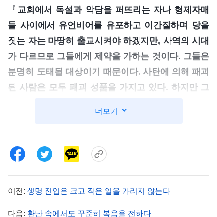
『
교회에서 독설과 악담을 퍼뜨리는 자나 형제자매
들 사이에서 유언비어를 유포하고 이간질하며 당을
짓는 자는 마땅히 출교시켜야 하겠지만, 사역의 시대
가 다르므로 그들에게 제약을 가하는 것이다. 그들은
분명히 도태될 대상이기 때문이다. 사탄에 의해 패괴
된 사람은 모두 패괴 성품을 가지고 있다. 하지만 그
들 중 일부는 그저 성품이 패괴된 것에 그치는 데 반
더보기
해, 그렇지 않은 사람도 있다. 그들은 사탄의 패괴 성
품을 갖고 있을 뿐만 아니라 그 본성 자체가 이미 극
도로 악독해진 사람들이다. 그런 사람은 언행에서만
사탄의 패괴 성품이 드러나는 것이 아니다. 그들은
영락없는 사탄 마귀이다. 그들이 하는 짓은 모두 하
이전:
생명 진입은 크고 작은 일을 가리지 않는다
나님의 사역을 방해하고 교란하며, 형제자매들의 생
명 진입을 방해하고, 정상적인 교회 생활을 파괴하는
다음:
환난 속에서도 꾸준히 복음을 전하다