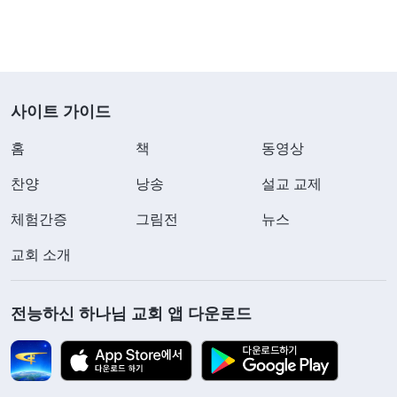
사실을 리더가 알게 됐다. 리더는 우리에게 눈치가
보이냐고 물어봤다. 나는 예전의 내 내적 상태를 떠
올리며 아무래도 좀 눈치가 보인다고 대답했다. 이어
서 리더가 교제를 해 주었는데 내용이 마음에 와닿았
사이트 가이드
다. “왜 어떤 사람들은 여러 번 책망과 훈계를 받아도
홈
책
동영상
진리를 얻지 못하고 눈치가 보인다면서 압박감과 고
통을 느끼는 걸까요? 그런 사람은 진리를 깨닫고 얻
찬양
낭송
설교 교제
는 것에 집중하지 않아요. 그래서 아무런 도움도 얻
체험간증
그림전
뉴스
지 못하죠. 책망을 받을 때 반발하고 화를 내며 다른
교회 소개
사람과 맞서고 대립한다면 그런 사람이 진리를 받아
들이는 사람일까요? 사실 책망받는 것은 진리 원칙
전능하신 하나님 교회 앱 다운로드
을 어겼기 때문인데 전혀 스스로를 반성하지 않고 오
히려 소극적인 자세로 게으름을 피운다면, 그건 진리
를 받아들이지 않는 거고, 진리에 맞서고 진리를 거