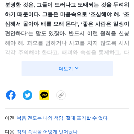
분명한 것은, 그들이 드러나고 도태되는 것을 두려워
하기 때문이다. 그들은 마음속으로 ‘조심해야 해. ‘조
심해서 몰아야 배를 오래 몬다’, ‘좋은 사람은 일생이
편안하다’는 말도 있잖아. 반드시 이런 원칙을 신봉
해야 해. 과오를 범하거나 사고를 치지 않도록 시시
각각 주의해야 한다고. 패괴와 속셈을 통제하고, 다
른 사람한테 들키지 말자. 일을 그르치지 않고 끝까
더보기
지 버티기만 하면 복을 받고 재난을 피할 수 있을 거
야. 그럼 하나님을 믿는 것도 성공한 거라고!’라고 생
각한다. 그는 마음속으로 늘 이렇게 스스로를 채찍질
하고 고무시키고 힘을 북돋운다. 그들은 일을 그르치
면 훗날 복받을 확률이 크게 떨어질 거라고 생각한
이전:
복음 전도는 나의 책임, 절대 포기할 수 없다
다. 이것이 그들 마음속 깊은 곳의 계산이고 생각 아
니겠느냐? 적그리스도의 이런 생각과 계산이 옳은지
다음:
정의 속박을 어떻게 벗어났나