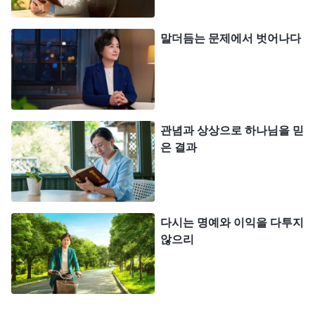
은 작아진다고 생각했다. 속으로 더욱 경계하고 조심
하면서 되도록 실수를 하지 않고 책망과 훈계를 받지
말더듬는 문제에서 벗어나다
않아야 복받을 희망이 있다고 생각했던 것이다. 책망
과 훈계를 잘못 이해했기 때문에, 또 복을 바라는 마
음이 너무 강했기 때문에 나는 내 앞날과 운명에 관
계된 일이라면 특히나 민감했고, 무슨 일을 하든 잔
관념과 상상으로 하나님을 믿
뜩 몸을 사리고, 자칫하다가 책망과 훈계를 받고 좋
은 결과
은 미래와 종착지를 잃어버릴까 노심초사했다. 이런
내가 너무나 간사했다! 사실 생각해 보면, 리더는 우
리에게 원칙도 숱하게 교제해 주고 직접 지도도 해
다시는 명예와 이익을 다투지
주었다. 하지만 우리는 새겨듣지 않았다가 나중에는
않으리
여전히 자기 뜻대로 일을 처리해서 사역을 교란하고
말았다. 이런 상황에서 책망받는 건 너무나 당연한
일 아닌가? 이성을 좀 갖춘 사람은 이런 일에서 자신