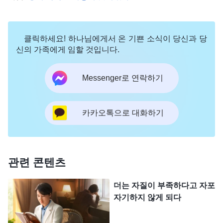
옳지 않은지는 차치하고, 이 생각에 근거한다면 그가
책망 훈계 앞에서 마음속으로 가장 걱정하는 것은 무
클릭하세요! 하나님에게서 온 기쁜 소식이 당신과 당
엇이겠느냐?
(앞날과 운명을 가장 걱정할 것입니다.)
신의 가족에게 임할 것입니다.
그는 책망 훈계와 앞날, 운명을 연관시키는데, 이는
그의 사악한 본성과 관계가 있다.
』
(＜말씀ㆍ4권 적
Messenger로 연락하기
이 말씀은 바
그리스도를 폭로하다ㆍ제9조(8)＞ 중에서)
로 내 내적 상태를 얘기하고 있었다. 다른 사람이 책
카카오톡으로 대화하기
망과 훈계를 받을 때 나는 그것이 하나님에게서 비롯
된 것으로 받아들이지 않았다. 왜 책망과 훈계가 임
했는지, 중간에 어떤 오류가 있었는지, 어떻게 다른
관련 콘텐츠
사람의 실패로부터 교훈을 얻을지, 앞으로 어떻게 그
런 오류를 피하고 원칙대로 일을 처리해야 하는지는
더는 자질이 부족하다고 자포
자기하지 않게 되다
구하지 않고 은연중에 책망과 훈계를 앞날, 운명과
깊이 관련지어 책망과 훈계가 심할수록 복받을 희망