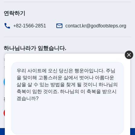
역하는 것이죠. 진리를 거역하는 본질은 하나님을 거
연락하기
역하는 것이니, 성질이 심각한 거예요.” 리더의 교제
를 듣고 그제서야 책망과 훈계, 그리고 진리를 받아
+82-1566-2851
contact.kr@godfootsteps.org
들이지 않는 성질이 얼마나 심각한지, 이런 내적 상
태가 얼마나 위험한지 알 수 있었다. 집으로 돌아왔
하나님나라가 임했습니다.
는데도 마음이 한참 가라앉지 않았고 침대에 누웠는
하나님나라가 이미 인간 세상에 임했습니다. 하나님나라에 들어가고
데도 잠이 오지 않았다. 나는 고민하기 시작했다. ‘진
싶으십니까?
더보기
우리 사이트에 오신 당신은 행운아입니다. 주님
리를 받아들이지 않는 모습이 대체 어떤 거지? 이런
을 맞이해 고통스러운 삶에서 벗어나 아름다운
상황에서 어떻게 공과를 배우고 자기를 반성해야 할
카카오톡으로 대화하기
삶을 살 수 있는 방법을 찾게 될 것이니 하나님의
까?’
축복이 임한 것이죠. 하나님의 이 축복을 받으시
겠습니까?
팔로우하기
2022년 9월 14일 수요일 맑음
오늘 왕리 형제가 교체됐다. 그리고 몇몇 형제자매
도 진리를 받아들이지 않고 본분 이행에 발전이 없어