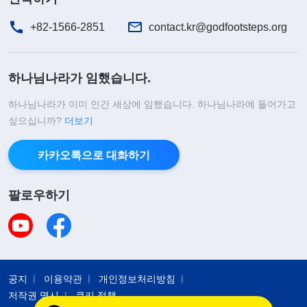
며, 자신은 온몸에 악창이 났지만, 하나님을 원망하
+82-1566-2851
contact.kr@godfootsteps.org
지 않았습니다. 그는 하나님이 창조주이시므로 하나
님이 어떻게 하시든 사람은 마땅히 순종해야 하며,
하나님나라가 임했습니다.
이것이 피조물이 가져야 할 이성임을 알았던 것입니
다. 하나님이 복을 주신다고 기뻐하고, 거두어 가신
하나님나라가 이미 인간 세상에 임했습니다. 하나님나라에 들어가고
싶으십니까?
더보기
다고 원망한다면 그것은 잘못된 위치에 선 것이기 때
문입니다. 그래서 욥은 “우리가 하나님께 복을 받았
카카오톡으로 대화하기
은즉 화도 받지 아니하겠느뇨?”라고 말할 수 있었던
것입니다. 욥은 하나님이 하시는 일은 다 좋다고 여
팔로우하기
겼고, 비록 이해하지 못해도 순종할 수 있었습니다.
욥이 겪은 시련에 비하면 제가 겪은 아무것도 아니었
습니다. 하지만 저는 조금도 순종하지 못했습니다.
저는 날마다 ’하나님은 일체를 주재하고 장관하시니,
공지
이용약관
개인정보처리방침
저작권 명시
쿠키 정책
하나님의 주재와 안배에 순종해야 한다’고 외쳤지만,