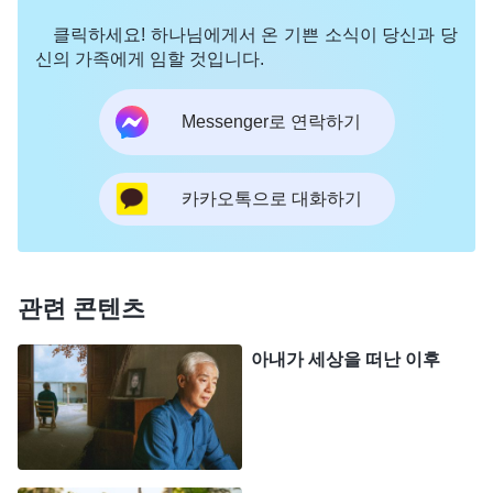
뇨”라는 말은 이미 그가 어째서 하나님께 순종할 수
클릭하세요! 하나님에게서 온 기쁜 소식이 당신과 당
있었는지 그 이유를 명확하게 설명하고 있다. 그 안
신의 가족에게 임할 것입니다.
에 구할 진리가 있다. 그의 입에서 나온 이 말에 불평
Messenger로 연락하기
이 담겨 있느냐? 원망이 담겨 있느냐?
(담겨 있지 않
습니다.)
이 말 속에 애매한 뜻이 있느냐? 부정적인
뜻이 있느냐?
(없습니다.)
분명히 없다. 욥은 마지막
카카오톡으로 대화하기
까지 체험한 후에 창조주가 사람을 어떻게 대할 것인
지 사람이 선택할 수 없음을 알았다. 이 말이 조금 서
운하게 들릴 수 있겠지만 사실이 그렇다. 사람 일생
관련 콘텐츠
의 운명은 하나님이 이미 다 안배해 놓았다. 네가 받
아내가 세상을 떠난 이후
아들이든 않든 그것은 사실이다. 너는 네 운명을 바
꿀 수 없다. 하나님은 창조주이므로 너는 하나님의
지배와 안배에 순종해야 한다. 그가 어떻게 하든 모
두 옳다. 그는 진리이자 만물의 주재자이기 때문에