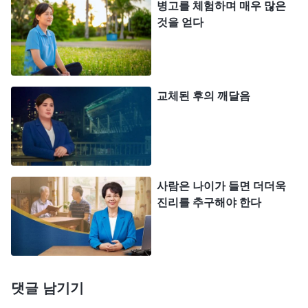
병고를 체험하며 매우 많은
사람은 하나님에게 순종해야 한다. 이 만물에는 너도
것을 얻다
포함되고, 모든 피조물도 다 포함된다. 그러니 네가
항상 반항하려고 한다면 그것은 누구의 잘못이겠느
냐?
(사람 자신의 잘못입니다.)
사람에게 문제가 있
교체된 후의 깨달음
는 것이다. 네가 항상 이유를 찾고 트집을 잡고 싶어
한다면 그것이 옳은 것이냐? 네가 항상 하나님에게
복을 받고 혜택을 얻고 싶어 한다면 그것이 옳은 것
이냐? 그것은 모두 옳지 않다. 이런 관점들은 하나님
사람은 나이가 들면 더더욱
을 잘못 인식하고 이해하고 있는 것이다. 네가 하나
진리를 추구해야 한다
님을 믿는 관점이 옳지 않기 때문에 무슨 일이 닥치
든 너는 하나님에게 반발하고 하나님과 겨루고 대항
할 것이 뻔하다. 그러면서 너는 항상 ‘하나님께서 이
렇게 하시는 것은 옳지 않아. 이렇게 하시는 것을 나
댓글 남기기
는 이해할 수가 없어. 그렇게 하시면 다들 항의할 거