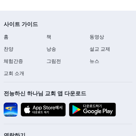
하나님의 지배에 맡겨야 해!’라고 느끼게 될 것이다.
자신이 하나님께 순종할 수 없고 하나님의 지배를 받
사이트 가이드
아들일 수 없을 때는 속으로 가책을 느끼며 ‘나는 제
대로 된 피조물이 되지 못했어. 어째서 순종하지 못
홈
책
동영상
할까? 이건 창조주를 상심하게 하는 거잖아?’라고
찬양
낭송
설교 교제
생각할 것이다. 네가 제대로 된 피조물이 되려고 할
체험간증
그림전
뉴스
수록 이 측면의 진리를 더 잘 깨닫고 명백히 알게 될
교회 소개
것이다.
』
(＜말씀ㆍ3권 말세 그리스도의 좌담 기록ㆍ사
이전에는
람이 하나님을 대할 때 갖춰야 할 태도＞ 중에서)
전능하신 하나님 교회 앱 다운로드
욥의 체험을 자주 보았지만 그저 하나의 이야기로만
여겼습니다. 오늘 욥이 그토록 큰 시련 속에서도 입
술로 범죄하지 않았던 것을 다시 곱씹어 보며 그의
순종에 마음속으로 감탄했습니다. 욥은 산을 가득 메
운 소와 양을 잃고, 막대한 재산과 자녀들을 잃었으
연락하기