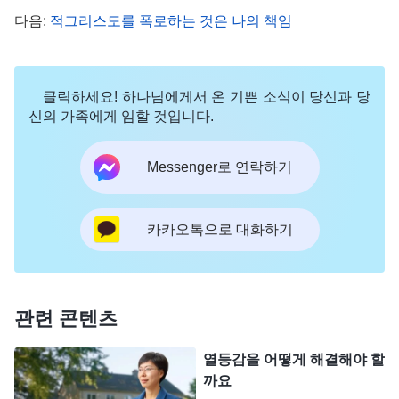
권 하나님의 현현과 사역ㆍ진리를 행하지 않는 사람에 대
다음:
적그리스도를 폭로하는 것은 나의 책임
하나님 말씀의 폭로를 통해 장화 자
한 경고＞ 중에서)
매의 과거 여러 악행과 현재 모습을 비춰 보니 그녀
클릭하세요! 하나님에게서 온 기쁜 소식이 당신과 당
는 언제나 사탄의 편에 서서 교회 사역을 교란해 왔
신의 가족에게 임할 것입니다.
었습니다. 저는 장화 자매가 사탄의 종이자 교회 사
역을 방해하고 교란하는 악인이라는 생각이 들었습
Messenger로 연락하기
니다. 만약 제가 장화 자매의 이런 악행과 모습을 모
두 폭로한다면 사람을 제명하는 교회 원칙에 따라 그
카카오톡으로 대화하기
녀는 분명 교회에서 제명될 것입니다. 그렇게 되면
그녀는 하나님 집과는 아무런 관계가 없어지고 구원
받을 기회도 사라지게 될 것입니다. 지금 중년의 나
관련 콘텐츠
이임에도 결혼도 하지 않은 그녀가 만약 출교된다면
앞으로 어디로 갈까 싶었습니다. 과거 그녀가 저를
열등감을 어떻게 해결해야 할
까요
발탁하고 챙겨 주었던 일들을 생각하니 저는 이러지