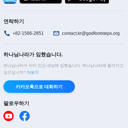
나는 바로 그가 남에게 은혜를 입고 도움을 받은 후
보답하는지, 은혜를 입으면 보답하는 사람인지를 보
연락하기
는 것이다. 중국 전통문화, 나아가 인류의 전통문화
+82-1566-2851
contact.kr@godfootsteps.org
에서 사람은 누구나 은혜를 입으면 보답하는 것을 덕
행을 가늠하는 중요한 기준으로 여긴다. 만약 어떤
하나님나라가 임했습니다.
사람이 은혜에 보답할 줄 모른다면 배은망덕한 사람,
양심이 없고 교류할 가치가 없으며 모두에게 멸시받
하나님나라가 이미 인간 세상에 임했습니다. 하나님나라에 들어가고
싶으십니까?
고 혐오받아야 할 사람으로 여겨질 것이다. 반면, 어
더보기
떤 사람이 은혜를 입고 보답할 줄 안다면, 즉 다른 사
카카오톡으로 대화하기
람으로부터 은혜를 입고 도움을 받은 후에 그 은혜를
잊지 않고 온 힘을 다해 상대에게 보답한다면, 그는
팔로우하기
양심과 인성이 있는 사람으로 여겨진다. 만약 누가
다른 사람으로부터 은혜를 입고 도움을 받은 후에 은
혜에 보답할 줄 모르거나, 단순히 “고맙습니다.”라고