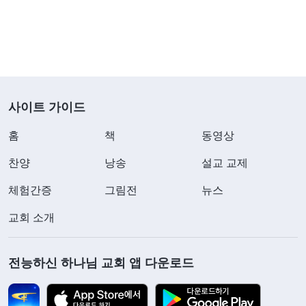
동안, 이 일만 생각하면 저는 마치 양심에 걸리는 일
을 한 것 같은 기분이 들었습니다. 그래서 저는 곰곰
이 생각해 보았습니다. ‘악인을 폭로하고 고발하는
건 하나님의 뜻에 맞는 거야. 모든 하나님의 선민이
사이트 가이드
감당해야 할 책임이기도 해. 그런데 나는 왜 괴롭고
마음에 걸리는 걸까? 왜 그녀에게 빚진 기분이 드는
홈
책
동영상
걸까?’ 그렇게 반성하던 중, 저는 하나님께서 덕행과
찬양
낭송
설교 교제
관련된 여러 말을 해부하며 교제하실 때, ‘은혜를 입
체험간증
그림전
뉴스
으면 보답하라’와 관련된 화제에 대해 말씀하신 것이
생각나서 하나님의 말씀을 찾아서 읽었습니다. 하나
교회 소개
님께서 말씀하셨습니다. 『
‘은혜를 입으면 보답하
라’는 말은 중국 전통문화 중에서 사람의 덕행을 평
전능하신 하나님 교회 앱 다운로드
가하는 매우 전형적인 기준 중 하나이다. 사람의 인
성이 어떤지, 덕행이 어떤지를 판단하는 기준 중 하