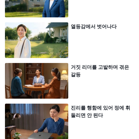
도 저러지도 못하는 난감한 상황에 빠졌습니다. 폭로
하자니 그녀의 평소 모습으로 볼 때 출교될 가능성이
매우 컸고, 그렇다고 폭로하지 않자니 교회 사역을
열등감에서 벗어나다
지키지 않는 것이며 하나님께도 충성하지 않은 모습
같았습니다. 이리저리 고민한 끝에 저는 절충안을 생
각해 냈습니다. 이 일들은 이미 몇 년이나 지났고, 제
기억력이 나빠서 구체적이고 세세한 부분은 이미 자
거짓 리더를 고발하며 겪은
세히 기억나지 않으니 더 이상 자세히 되돌아보지 않
갈등
고 분명하게 기억나는 것들만 적으면 된다고 생각했
습니다. 제가 이렇게 생각했을 때 속으로 또다시 가
책을 느꼈습니다. 이런 행동은 간사를 부리고 속임수
진리를 행함에 있어 정에 휘
를 쓰는 게 아닌가 싶었습니다. 지금은 하나님의 사
둘리면 안 된다
역이 사람을 드러내는 마지막 단계이고, 각기 부류대
로 나뉘는 때입니다. 악인, 적그리스도, 불신파, 악령