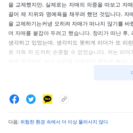
을 교제했지만, 실제로는 자매의 의중을 떠보고 자매
끌어 제 지위와 명예욕을 채우려 했던 것입니다. 자
을 교제하기는커녕 오히려 자매가 떠나지 않기를 바랐
며 자매를 붙잡아 두려고 했습니다. 창리가 떠난 후,
생각하고 있었는데, 생각지도 못하게 리더가 또 리린
로 가득 차 도저히 순종할 수 없었습니다. 저는 리
에게 편지까지 써서 리린을 데려가지 못하게 했습니다
될까 봐 걱정했던 것입니다. 저는 매사에 제 이익만
적이고 비열했습니다! 리더는 작곡팀에 책임자가 없
을 그곳으로 보내는 것은 교회 사역을 위한 것이었습니
역이 손해를 입는 것을 보면서도 리린을 보내지 않으
이방인들은 개인의 이익을 위해 서로 다투며 한 치의 
의 성과를 위해 다른 팀 사역은 아랑곳하지 않고, 리
다음:
위험한 환경 속에서 더 이상 물러서지 않다
다. 제 행위는 이방인과 다를 바 없이 정말 너무나 