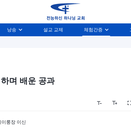
낭송
설교 교제
체험간증
하며 배운 공과
헤이룽장 이신