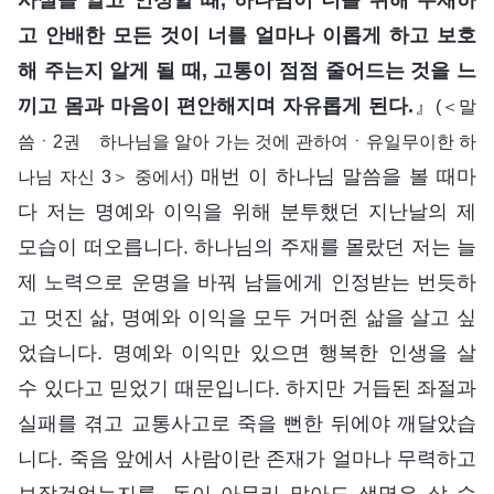
고 안배한 모든 것이 너를 얼마나 이롭게 하고 보호
해 주는지 알게 될 때, 고통이 점점 줄어드는 것을 느
끼고 몸과 마음이 편안해지며 자유롭게 된다.
』
(＜말
씀ㆍ2권 하나님을 알아 가는 것에 관하여ㆍ유일무이한 하
매번 이 하나님 말씀을 볼 때마
나님 자신 3＞ 중에서)
다 저는 명예와 이익을 위해 분투했던 지난날의 제
모습이 떠오릅니다. 하나님의 주재를 몰랐던 저는 늘
제 노력으로 운명을 바꿔 남들에게 인정받는 번듯하
고 멋진 삶, 명예와 이익을 모두 거머쥔 삶을 살고 싶
었습니다. 명예와 이익만 있으면 행복한 인생을 살
수 있다고 믿었기 때문입니다. 하지만 거듭된 좌절과
실패를 겪고 교통사고로 죽을 뻔한 뒤에야 깨달았습
니다. 죽음 앞에서 사람이란 존재가 얼마나 무력하고
보잘것없는지를, 돈이 아무리 많아도 생명은 살 수