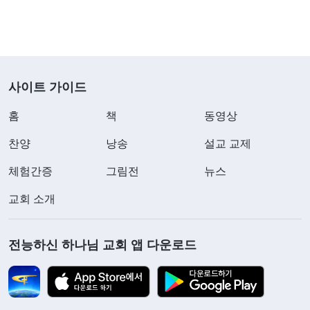
매업을 접하게 되었습니다. 매니저가 평범한 사람이
었던 자신이 성공적으로 창업한 경험담과 자신의 판
매팀이 전국 각지에 퍼져 있어 연 수입이 수십만 위
안에 달한다는 이야기를 들려주자 제 피는 뜨겁게 끓
사이트 가이드
어올랐습니다. 저는 주저 없이 팀에 합류하여 제품을
홈
책
동영상
판매하고 팀을 확장하는 법을 끊임없이 배웠습니다.
언젠가 큰돈을 벌어 경제적 자유를 이루고, 다른 사
찬양
낭송
설교 교제
람들에게 제 창업 경험을 이야기할 수 있게 된다면
체험간증
그림전
뉴스
얼마나 멋질까 하고 상상했습니다!
교회 소개
얼마 후, 한 친척이 제게 하나님의 말세 복음을 전
해 주었습니다. 하나님 말씀을 먹고 마시면서 저는
전능하신 하나님 교회 앱 다운로드
하나님께서 만물의 주재자이시며 인류의 운명과 종
착지는 모두 그분의 손에 달려 있고, 오직 하나님께
순종하고 경배해야만 좋은 운명을 맞이할 수 있다는