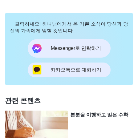
했습니다. 그 후 저는 『회계 원리』, 『고급 영어』,
『통계 원리』 등 시험 자료를 잔뜩 사들였습니다.
클릭하세요! 하나님에게서 온 기쁜 소식이 당신과 당
한 번도 접해 보지 못한 분야라 공부하기가 무척 어
신의 가족에게 임할 것입니다.
려웠지만, 사무 부서에서 자리를 잡으려면 사활을 걸
Messenger로 연락하기
어야 했습니다. 그때부터 저는 근무 시간을 제외한
모든 시간과 에너지를 공부에 쏟아부었고, 방해받지
않기 위해 마음을 굳게 먹고 한 살배기 아이를 부모
카카오톡으로 대화하기
님께 맡기기까지 했습니다. 하지만 업무 스트레스와
부족한 기초 지식 탓에 2년 동안 시험에 합격하지 못
했습니다. 동료들은 저를 비웃었고 남편도 그만 포기
관련 콘텐츠
하라고 권했지만, 저는 굴하지 않고 밤을 새워 가며
본분을 이행하고 얻은 수확
공부하기 일쑤였습니다. 원래 갑상선 기능 장애를 앓
고 있어 장기간 약을 복용해야 했는데, 오랫동안 밤
샘 공부를 하다 보니 면역력이 더욱 떨어져 사나흘이