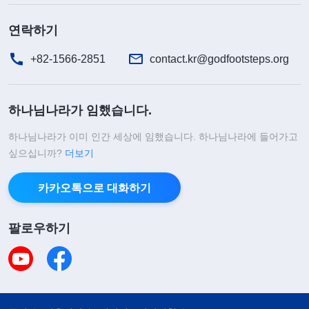
것을 알게 되었습니다. 그래서 저는 전능하신 하나님
연락하기
의 사역을 받아들이고 교회 생활을 시작했습니다. 하
+82-1566-2851
contact.kr@godfootsteps.org
지만 당시 제 마음은 온통 영업팀을 키우는 데만 쏠
려 있었고, 예배에 자주 참석하면 판매 실적에 영향
하나님나라가 임했습니다.
이 갈까 봐 두려웠습니다. 실적이 좋지 않으면 수입
도 줄어들 텐데, 어떻게 번듯하고 멋진 삶을 살 수 있
하나님나라가 이미 인간 세상에 임했습니다. 하나님나라에 들어가고
싶으십니까?
겠습니까? 그래서 저는 대부분의 시간을 제품 판매
더보기
와 고객 확장에 쏟았고, 예배를 자주 빠뜨렸습니다.
카카오톡으로 대화하기
예배에 참석해도 늘 졸음이 쏟아져 제대로 들을 수가
없었습니다. 처음에는 마음속으로 약간의 자책감도
팔로우하기
들었지만, 제 노력으로 팀 인원이 계속 늘고 실적도
좋아지는 데다가 중급 판매원의 기준에 점점 가까워
지는 것을 보자 마음속에 있던 약간의 자책감마저 사
라졌습니다. 그 후, 저는 거의 매일 고객을 방문해 제