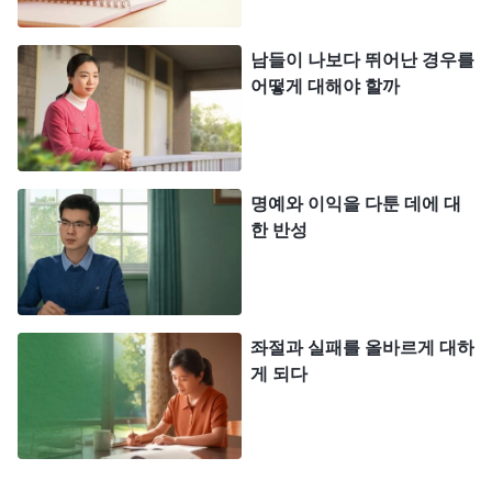
멀다 하고 링거를 맞아야 했습니다. 몸이 안 좋을 때
남들이 나보다 뛰어난 경우를
는 걷기만 해도 숨이 찼습니다. 하지만 ‘직함을 따지
어떻게 대해야 할까
못하면 월급을 올리고 승진할 기회가 없는데, 그러면
지난 몇 년간의 노력이 모두 수포로 돌아가는 것 아
니겠어? 앞으로 출세할 기회가 또 어디 있겠어?’라는
명예와 이익을 다툰 데에 대
생각이 들어 저는 이를 악물고 버텼습니다. 3년간의
한 반성
노력 끝에 저는 마침내 중급 직함을 취득했습니다.
그 ‘통행증’ 덕분에 저는 얼마 지나지 않아 중간 간부
로 승진했고 월급도 올랐습니다. 순식간에 노동자에
좌절과 실패를 올바르게 대하
서 간부가 되자 제 가치와 지위가 모두 올라간 것 같
게 되다
아 얼마나 자랑스러웠는지 모릅니다.
하지만 생각지도 못하게 좋은 시절은 오래가지 않
았습니다. 몇 년 후 공장 수익이 악화되면서 저는 정