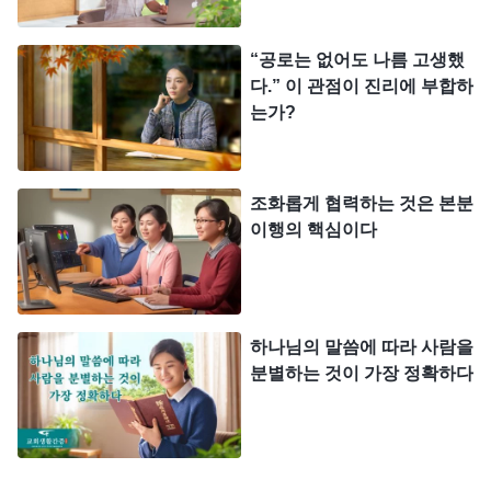
들이 진리 원칙에 대해 집중했겠느냐? 추구했겠느
“공로는 없어도 나름 고생했
냐? 구해 보았겠느냐? 그들은 집중하지도 추구하지
다.” 이 관점이 진리에 부합하
도 구하지도 않았다. 그들의 마음속에는 진리 원칙이
는가?
아예 없다. 그래서 그들은 사람의 관념 속에서 살아
갈 수밖에 없다. 그들의 마음속에는 시비와 옳고 그
조화롭게 협력하는 것은 본분
름, 핑계와 이유, 궤변과 논쟁뿐이며, 그러고 나서는
이행의 핵심이다
서로 공격하고 판단하고 정죄한다. 이런 부류는 시비
를 논하기 좋아하고, 판단하고 정죄하기 좋아하는 성
품을 지니고 있다. 이런 부류는 진리를 전혀 사랑하
하나님의 말씀에 따라 사람을
지도, 받아들이지도 않는다. 그러면서 하나님과 이치
분별하는 것이 가장 정확하다
를 따지고, 심지어는 하나님을 판단하고 대적하니,
결국 징벌받는 결말을 맞이할 뿐이다.
』
(＜말씀ㆍ5
하
권 리더 일꾼의 직책ㆍ리더 일꾼의 직책(15)＞ 중에서)
나님께서 폭로하신 말씀에는 잘잘못을 따지기 좋아