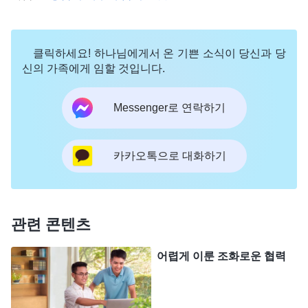
바로 이런 것을 물어본다. 하나님은 네게 순종하지
않은 이유가 무엇인지 묻지 않으며, 네 이유가 충분
클릭하세요! 하나님에게서 온 기쁜 소식이 당신과 당
한지도 보지 않는다. 하나님은 절대 그러한 것들을
신의 가족에게 임할 것입니다.
보지 않는다. 하나님은 그저 네가 순종했는지를 볼
Messenger로 연락하기
뿐이다. 네가 살아온 환경이나 그 당시에 네가 처한
상황이 어땠는지와는 무관하게, 하나님은 네게 순종
하는 마음이 있었는지, 네가 순종하는 태도를 보였는
카카오톡으로 대화하기
지 감찰할 뿐이다. 하나님은 너와 시비를 따지지 않
으며, 네 이유가 무엇인지 관심을 갖지도 않는다. 하
나님은 오직 네가 진실로 순종했는지에만 관심이 있
관련 콘텐츠
다. 하나님은 네게 그 한마디만 물어볼 뿐이다. 이것
어렵게 이룬 조화로운 협력
이 진리 원칙이 아니냐? 시비를 가리고 설전을 벌이
기를 좋아하는 부류에게 진리 원칙이 있겠느냐?
(없
습니다.)
진리 원칙이 없는 이유는 무엇이겠느냐? 그