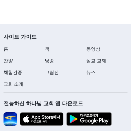
각했죠. 게다가 이런 문제를 자꾸 지적하는 걸 막으
려고 원칙을 내세우면서 제니퍼 자매의 의견을 반박
하기도 했습니다. 그냥 놔둬도 될 사소한 문제일 뿐
사이트 가이드
인데, 제니퍼 자매가 우리한테 요구가 너무 높다고
여겼거든요. 책임감 없이 본분을 대충 이행한다는 말
홈
책
동영상
을 들었을 때, 저는 하나님으로부터 받아들이기는커
찬양
낭송
설교 교제
녕 생트집을 잡는다고 제니퍼 자매에게 편견을 가졌
체험간증
그림전
뉴스
어요. 말을 다소 딱딱하게 해서 저를 민망하게 만들
었다는 이유로 제니퍼 자매를 교만한 사람으로 규정
교회 소개
했죠. 리더 앞에서 제니퍼 자매를 교만하다고 평가하
면서 리더도 색안경을 끼고 제 편에 서 주길 바랐고
전능하신 하나님 교회 앱 다운로드
요. 리더가 저를 도우려고 잘못을 지적했을 때도 전
혀 귀 기울이지 않았어요. 저는 제가 마주한 일을 하
나님으로부터 받아들이지도 않았고, 제 잘못을 반성