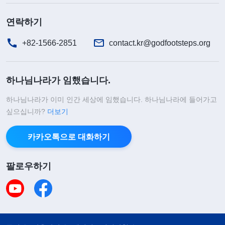
있고 패괴 표출이 있다면 반드시 그 부분에서 연단을
받아야 한다. 이는 하나님의 안배이다. 하나님은 환
연락하기
경을 마련해 네가 그 환경 속에서 연단을 받으면서
+82-1566-2851
contact.kr@godfootsteps.org
자신의 패괴를 알도록 한다. 그렇게 함으로써 마지막
에는 죽음을 맞이한다고 할지라도 자신의 의도와 욕
하나님나라가 임했습니다.
망을 내려놓고 하나님의 주재와 안배에 순종하게 한
다. 그러므로 사람을 놓고 말하면 몇 년간의 연단과
하나님나라가 이미 인간 세상에 임했습니다. 하나님나라에 들어가고
싶으십니까?
더보기
어느 정도의 고난을 겪지 않는다면 사람은 생각과 마
음속에서 패괴된 육체의 속박을 벗어나지 못할 것이
카카오톡으로 대화하기
다. 사람이 사탄 본성에 속박되는 부분이 있고, 자신
의 욕망과 요구가 있다면 그 부분에서 고난을 겪어야
팔로우하기
한다. 오직 고난 속에서만이 공과를 배울 수 있다. 즉,
진리를 얻고 하나님의 뜻을 깨달을 수 있다는 것이
다. 사실, 수많은 진리는 다 고난과 시련을 겪는 과정