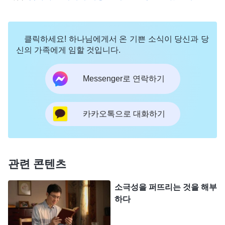
할 말이 없었습니다. 마음속은 칠흑같이 어둡고 고통
스러웠습니다. 절망 속에서 저는 무릎을 꿇고 하나님
클릭하세요! 하나님에게서 온 기쁜 소식이 당신과 당
께 기도드렸습니다. “하나님, 방사선 치료를 더 받아
신의 가족에게 임할 것입니다.
야 한다는 생각만 하면 너무 두렵습니다. 혹시라도
제가 죽어서 구원받을 기회를 잃게 될까 봐 걱정됩니
Messenger로 연락하기
다. 하나님, 저는 지금 너무나 연약합니다. 부디 제가
당신의 뜻을 깨달을 수 있게 인도해 주십시오.” 기도
카카오톡으로 대화하기
를 마친 후, 하나님의 말씀 한 구절이 떠올랐습니다.
『
인류가 하나님을 따르는 것은 옳은 것이고, 그 길
은 갈수록 밝아질 것이다. 하나님은 너를 잘못된 길
관련 콘텐츠
로 인도하지 않을 것인데, 설령 너를 사탄에게 넘겨
준다고 해도 하나님은 끝까지 책임질 것이다. 너는
소극성을 퍼뜨리는 것을 해부
하다
이런 믿음이 있어야 하는데, 이것이 바로 피조물이
마땅히 갖춰야 하는 하나님에 대한 태도이다.
』
(＜말