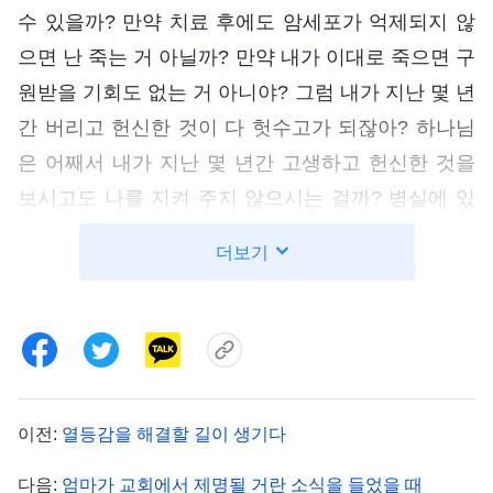
수 있을까? 만약 치료 후에도 암세포가 억제되지 않
으면 난 죽는 거 아닐까? 만약 내가 이대로 죽으면 구
원받을 기회도 없는 거 아니야? 그럼 내가 지난 몇 년
간 버리고 헌신한 것이 다 헛수고가 되잖아? 하나님
은 어째서 내가 지난 몇 년간 고생하고 헌신한 것을
보시고도 나를 지켜 주지 않으시는 걸까? 병실에 있
는 몇몇 환우는 하나님을 믿지도 않는데 항암 치료
더보기
후에 암세포가 억제되어서 퇴원할 수 있다고 했어.
근데 왜 하나님을 믿는 나는 도리어 믿지 않는 사람
만도 못한 걸까? 혹시 하나님께서 나를 버리신 건 아
닐까?’ 여기까지 생각이 미치자 저는 어린아이처럼
걷잡을 수 없이 울었습니다. 고통이 극에 달해 밥도
이전:
열등감을 해결할 길이 생기다
넘어가지 않고 잠도 오지 않았습니다. 하나님 말씀을
봐도 건성으로 읽을 뿐이었고, 심지어 기도할 때조차
다음:
엄마가 교회에서 제명될 거란 소식을 들었을 때