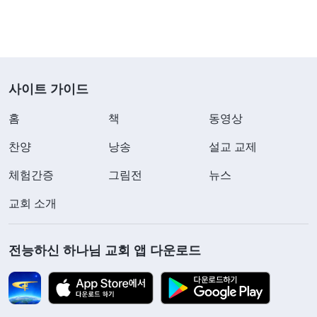
겪지 않고서는 마음이 항상 밖에서 떠돌게 된다. 어
느 정도까지 연단을 받으면 너는 자신의 연약함과 어
려움을 알게 되고, 자신에게 부족한 것이 너무 많아
많은 어려움이 닥쳤을 때 이겨 낼 수 없음을 알게 되
사이트 가이드
며, 자신에게 패역이 너무 많다는 것을 알게 된다. 시
련 속에서만이 자신의 실제 상태를 진정으로 인식할
홈
책
동영상
수 있다. 시련은 사람을 더욱 온전케 할 수 있다.
』
(＜
찬양
낭송
설교 교제
말씀ㆍ1권 하나님의 현현과 사역ㆍ연단을 겪어야 참된 사
체험간증
그림전
뉴스
, 『
사람이 하나님을 믿을 때
랑이 생기게 된다＞ 중에서)
교회 소개
추구하는 것은 다 나중에 복을 얻는 것이다. 이는 사
람이 하나님을 믿는 목적으로, 모든 사람이 이러한
전능하신 하나님 교회 앱 다운로드
속셈과 기대를 가지고 있다. 그러나 인간의 본성에
있는 패괴된 것들은 반드시 시련과 연단으로 해결받
아야 한다. 사람의 내면에 정결케 되지 않은 부분이