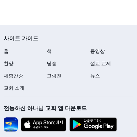
가족들의 모습에 제 마음은 너무나 고통스러웠고, 흘
러내리는 눈물을 참을 수가 없어 울면서 예수님께 기
도했습니다. “예수님! 저는 전능하신 하나님이 예수
사이트 가이드
님의 재림임을 압니다. 하지만 저는 지금 도저히 당
신을 믿을 수가 없습니다. 저를 용서해 주시고, 저의
홈
책
동영상
죄를 사해 주세요….” 여기까지 기도하자, 그다음부
찬양
낭송
설교 교제
터는 목이 메 말이 나오질 않는 탓에 그렇게 기도를
체험간증
그림전
뉴스
끝냈습니다. 그러고 나서, 저는 제 마음이 갑자기 연
약해진 것을 느꼈습니다. 아무런 힘도 없었고, 하나
교회 소개
님의 함께하심도 느낄 수 없었습니다. 저는 마음이
불안해져 동생에게 말했습니다. “회개 기도를 하기
전능하신 하나님 교회 앱 다운로드
전까진 몸에 힘이 느껴졌는데, 기도를 하고 나니 갑
자기 기운이 없는 것이 마치 성령이 떠난 것 같아. 전
능하신 하나님을 믿는 게 주님을 따르는 길인데, 회