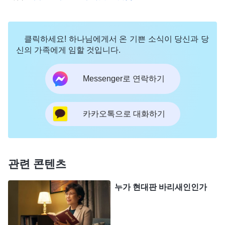
단계로 나뉘고, 말세의 말씀 심판 사역이야말로 철저
히 사람을 구원하는 사역이자 우리가 진정으로 죄짓
클릭하세요! 하나님에게서 온 기쁜 소식이 당신과 당
는 본성의 속박에서 벗어나 정결함을 얻고 천국으로
신의 가족에게 임할 것입니다.
들어갈 수 있는 길이라는 걸 알게 됐어. 그 말씀들은
Messenger로 연락하기
모두 성경 속 주님의 예언과도 일치하고, 또 성경에
는 없는 진리를 담고 있어. 하나님이 아니면 그 누구
도 알 수 없는 진리와 비밀들이야. 그래서 나는 전능
카카오톡으로 대화하기
하신 하나님 말씀이 바로 하나님의 음성이고, 전능하
신 하나님이 바로 우리가 기다리던 예수님의 재림임
을 확신해! 우리의 믿음은 틀리지 않아. 참도를 그렇
관련 콘텐츠
게 쉽게 포기해선 안 돼!” 동생이 떠나고, 마음이 참
누가 현대판 바리새인인가
힘들었습니다. ‘전능하신 하나님께서는 분명 예수님
의 재림이야. 이건 틀림없는 사실인데, 왜 리더와 가
족들은 우리를 믿지 못하게 막는 걸까?’ 바로 그때,