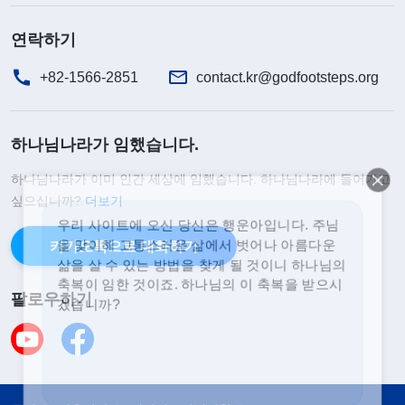
개 기도를 했으니 우린 주님을 배신한 거야.”
연락하기
집에 돌아온 뒤, 제 마음속에선 전쟁이 끊이지 않
+82-1566-2851
contact.kr@godfootsteps.org
았습니다. ‘나는 그렇게 많은 전능하신 하나님 말씀
을 보았고, 그것이 하나님께서 발하신 음성이란 것도
하나님나라가 임했습니다.
알았어. 전능하신 하나님은 바로 예수님의 재림이야.
하나님나라가 이미 인간 세상에 임했습니다. 하나님나라에 들어가고
그런데도 받아들이지 않는 건 곧 하나님을 배반하는
싶으십니까?
더보기
우리 사이트에 오신 당신은 행운아입니다. 주님
일이지. 구원을 받을 수 없을 뿐 아니라, 하나님께 정
을 맞이해 고통스러운 삶에서 벗어나 아름다운
죄받게 될 거야. 하지만 계속 전능하신 하나님을 믿
카카오톡으로 대화하기
삶을 살 수 있는 방법을 찾게 될 것이니 하나님의
는다면, 리더와 아버지는 분명 또 교란해 올 거고 앞
축복이 임한 것이죠. 하나님의 이 축복을 받으시
겠습니까?
팔로우하기
으로 내 삶은 조용한 날이 없을 텐데. 내 믿음을 지켜
나갈 용기가 도무지 나지 않아.’ 이러지도 저러지도
못하는 상황에서 제 마음은 너무나 혼란스러웠습니
다. 어찌해야 할지 알 수 없었고 머릿속은 계속 ‘윙윙’