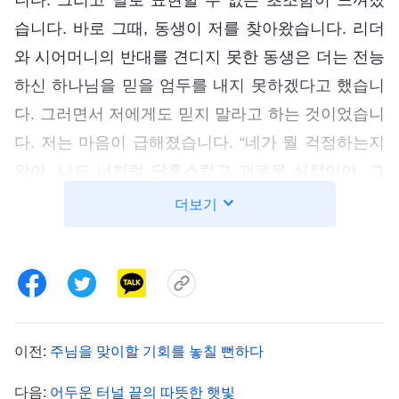
습니다. 바로 그때, 동생이 저를 찾아왔습니다. 리더
와 시어머니의 반대를 견디지 못한 동생은 더는 전능
하신 하나님을 믿을 엄두를 내지 못하겠다고 했습니
다. 그러면서 저에게도 믿지 말라고 하는 것이었습니
다. 저는 마음이 급해졌습니다. “네가 뭘 걱정하는지
알아. 나도 너처럼 당혹스럽고 괴로운 심정이야. 그
치만 이 문제를 여러 번 생각해 보고 주님께 기도해
더보기
보니, 리더들이 무슨 말을 하든 한 가지 사실만은 분
명한 거 있지. 바로 전능하신 하나님의 말씀은 하나
님이 아니라면 그 누구도 할 수 없는 말씀이라는 거
야. 그 말씀들은 진짜 하나님의 음성이 분명해. ≪어
린양이 펼친 책≫을 몇 번이나 읽어 봤어. 그 책은 하
이전:
주님을 맞이할 기회를 놓칠 뻔하다
나님의 6천 년 경륜의 비밀을 밝히고 있어. 그 책을
다음:
어두운 터널 끝의 따뜻한 햇빛
보고서야 하나님께서 인류를 구원하시는 사역은 세