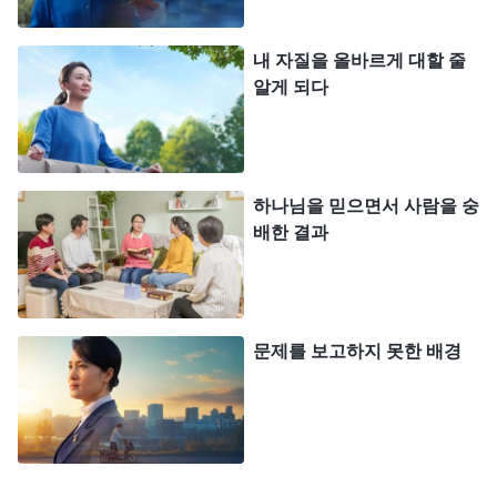
칠지 대해서도 개의치 않았다. 그는 지위의 복을 탐
내 자질을 올바르게 대할 줄
하지 않았고, 지위와 신분이 가져다주는 후광을 즐기
알게 되다
지도 않았다. 욥의 관심사는 오직 여호와 하나님의
눈에 비치는 자신의 가치와 삶의 의미가 무엇인지에
만 집중되어 있었다. 욥의 본모습이 바로 그의 본질
하나님을 믿으면서 사람을 숭
이다. 그는 명리를 좋아하지 않았고, 명리를 위해 살
배한 결과
지 않았다. 또한, 그는 진실하고 순박하며 위선적이
지 않았다.
』
(＜말씀ㆍ2권 하나님을 알아 가는 것에 관
하여ㆍ하나님의 사역과 하나님의 성품, 하나님 자신 2＞ 중
문제를 보고하지 못한 배경
이 말씀에서 알게 됐는데, 욥은 동방에서 가장
에서)
큰 자로 불리는 지위가 높은 사람인데도 다른 사람들
의 평가나 시선을 신경 쓰지 않은 거에요. 시련이 닥
치고 온몸에 종기가 나서 잿더미에 앉아 기와 조각으
로 몸을 긁을 때, 그게 자기 신분과 지위에 나쁜 영향