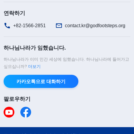
가 가끔 약간의 충성심을 가지고, 약간의 대가를 치
연락하기
르며, 겉으로 옳아 보이는 일을 좀 한다고 해도 그 뒤
에는 남에게 말할 수 없는 비밀이 있다. 적그리스도
+82-1566-2851
contact.kr@godfootsteps.org
자신의 명예와 지위는 그가 철이 든 이래 평생 계속
경영해 온 하나의 프로젝트라 할 수 있다. 이것이 바
하나님나라가 임했습니다.
로 적그리스도의 본성과 본질이다. 만약 어느 날 그
하나님나라가 이미 인간 세상에 임했습니다. 하나님나라에 들어가고
가 어떤 일에서 우스운 꼴을 보이고 망신을 당하면서
싶으십니까?
더보기
그에게도 틀리고, 나쁘고, 바람직하지 않은 점이 있
다는 것을 사람들에게 들킨다면, 이는 그에게 좋은
카카오톡으로 대화하기
현상이 아니다. 그는 그 일 때문에 속을 태우고 불안
팔로우하기
에 떨고 안절부절못하며, 잠도 잘 못 자고 밥도 잘 못
먹고, 늘 정신을 못 차리고 있을 것이다. 남들이 그에
게 왜 정신을 못 차리냐고 물으면, 그는 본분이 바빠
서 밤새 잠을 못 잤다고 할 테지만, 어디 정말 그런 것