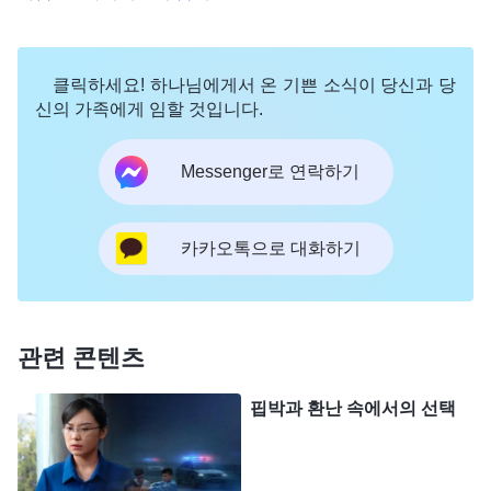
지 않을까?’ 생각할수록 이 본분에선 정말 얼굴을 못
들 것 같았어요. 그래서 이성적으로 빨리 사직을 하
클릭하세요! 하나님에게서 온 기쁜 소식이 당신과 당
는 게 낫지 않나 생각했죠. 근데 또 그렇게 하는 것도
신의 가족에게 임할 것입니다.
마음에 걸리더라구요. 이 사명을 받게 됐을 땐 기도
하면서 다짐까지 했는데, 갑자기 관두겠다고 하는 건
Messenger로 연락하기
제 책임을 팽개치는 거잖아요? 그날 밤, 하나님께 제
어려움을 고백하고 제 자신을 알고 이 상황을 어떻게
카카오톡으로 대화하기
겪어야 할지 이끌어 달라고 기도했죠.
다음 날 아침에 ＜매일의 하나님 말씀＞에서 욥에
관한 말씀을 봤는데, 많은 걸 느꼈어요. 『
욥은 높은
관련 콘텐츠
신분과 지위를 지니고 있었지만, 그것을 귀하게 여기
핍박과 환난 속에서의 선택
지 않았고, 염두에 두지도 않았다. 또 그는 사람들이
자신의 신분을 어떻게 보는지 신경도 쓰지 않았으며,
자신의 행동이 자기 신분에 어떤 부정적인 영향을 미