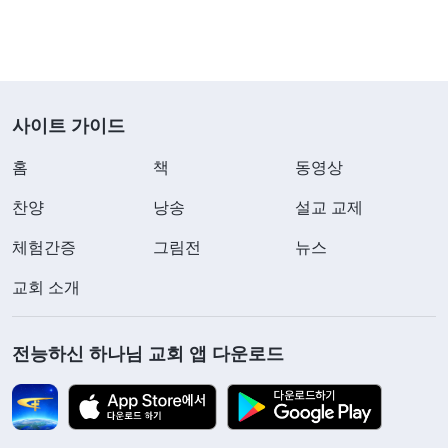
니 정말 전 패역하고 은혜를 모르는 거죠.
이번 일에서 저는 괴로워하고 본분도 밀어내려고
했는데, 그게 어떤 성품 때문에 그런 건지 다시 성찰
사이트 가이드
해봤어요. 그러다 하나님 말씀을 봤어요. 『
적그리스
홈
책
동영상
도는 간사하고 교활하고 말에 빈틈이 없으며, 무심코
실언했을 때도 수습을 한다. 어떻게 수습하느냐? 실
찬양
낭송
설교 교제
언한 당시에는 수습하지 못할 수 있는데, 그럼 나중
체험간증
그림전
뉴스
에 그는 밤에 잠을 못 자고 낮에 밥을 못 넘기며, 앉아
교회 소개
서도 생각하고 길을 걸으면서도 생각한다. ‘어떻게
하면 체면과 명성을 되찾을 수 있을까? 어떻게 하면
전능하신 하나님 교회 앱 다운로드
지위를 공고히 할 수 있을까? 어떻게 하면 사람들에
게 얕보이지 않고 간파당하지 않을 수 있을까?’ 그가
머릿속으로 생각하는 것은 온통 이런 것들뿐이다. 그