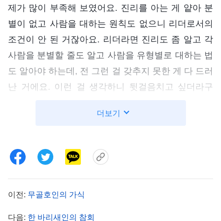
제가 많이 부족해 보였어요. 진리를 아는 게 얕아 분
별이 없고 사람을 대하는 원칙도 없으니 리더로서의
조건이 안 된 거잖아요. 리더라면 진리도 좀 알고 각
사람을 분별할 줄도 알고 사람을 유형별로 대하는 법
도 알아야 하는데, 전 그런 걸 갖추지 못한 게 다 드러
난 거에요. 이런 걸 생각하니 뒷걸음치고 싶더라구
요. 또 본분을 맡은 지 며칠 만에 처리할 일도 많이 생
더보기
기고 난관에도 부딪히니 이 본분은 너무 힘들고 어렵
단 생각이 들었어요. 그날 밤, 마음이 막 복잡해지면
서 생각했죠. ‘리더들 중에서 내가 제일 부족하겠지?
처음부터 문제가 생기니 리더가 날 알아봤을 거야.
분량이 작고 자질 없고 분별도 없고 양성 가치가 없
이전:
무골호인의 가식
다고 볼 거야. 형제자매들은 또 어떻게 볼까? 분별력
이 하나도 없는 사람이라서 리더를 잘 못 뽑았다 하
다음:
한 바리새인의 참회