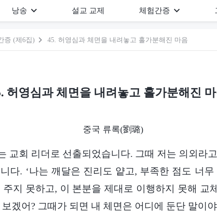
낭송
설교 교제
체험간증
증 (제6집)
45. 허영심과 체면을 내려놓고 홀가분해진 마음
5. 허영심과 체면을 내려놓고 홀가분해진 
중국 류록(劉璐)
, 저는 교회 리더로 선출되었습니다. 그때 저는 의외라
니다. ‘나는 깨달은 진리도 얕고, 부족한 점도 너무
 주지 못하고, 이 본분을 제대로 이행하지 못해 
 보겠어? 그때가 되면 내 체면은 어디에 둔단 말이야?