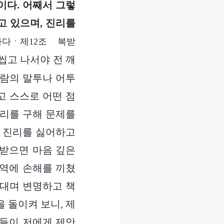
이다. 어째서 그렇
고 있으며, 진리를
하다ㆍ제12조 복받
씹고 나서야 전 깨
사람의 말투나 어투
고 스스로 어떤 점
진리를 구해 문제를
은 진리를 싫어하고
 받으면 마음 깊은
사역에 손해를 끼쳤
 대며 변명하고 책
 돌이켜 보니, 제
매들이 저에게 제안