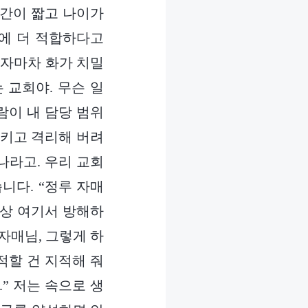
시간이 짧고 나이가
에 더 적합하다고
듣자마차 화가 치밀
 교회야. 무슨 일
람이 내 담당 범위
시키고 격리해 버려
떠나라고. 우리 교회
니다. “정루 자매
이상 여기서 방해하
자매님, 그렇게 하
적할 건 지적해 줘
” 저는 속으로 생