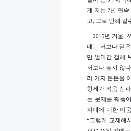
게 저는 7년 연
고, 그로 인해 
2015년 겨울
매는 저보다 믿은
만 얼마간 접해 
저보다 높지 않다
러 가지 본분을 
형제가 복음 전파
는 문제를 꿰뚫어
자매에 대한 미움
“그렇게 교제해
요?” 쓰위 자매