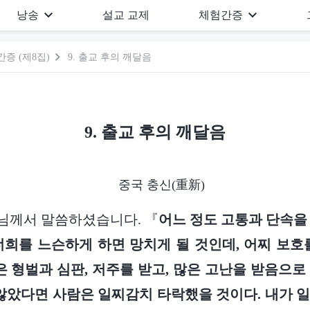
낭송
설교 교제
체험간증
증 (제8집)
9. 출교 후의 깨달음
9. 출교 후의 깨달음
중국 충신(重新)
님께서 말씀하셨습니다. 『
어느 정도 고통과 단속을
너희를 느슨하게 하면 망치게 될 것인데, 어찌 보호
은 형벌과 심판, 저주를 받고, 많은 고난을 받음으로
 않았다면 사람은 일찌감치 타락했을 것이다. 내가 