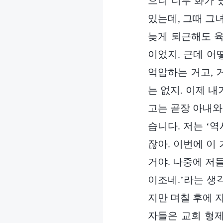
으니 너무 화가 
있는데, 그때 그
늦게 퇴근해도 육
이었지. 근데 어
억압하는 거고, 
는 없지. 이제 
고는 곧장 아내와
습니다. 저는 ‘
잖아. 이번에 이
거야. 나중에 저
이조네.’라는 생
지만 며칠 후에 
자들은 교회 형