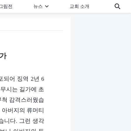
그림전
뉴스
교회 소개
는가
되어 징역 2년 6
 무시는 길가에 초
 무척 감격스러웠습
는 아버지의 류머티
습니다. 그런 생각