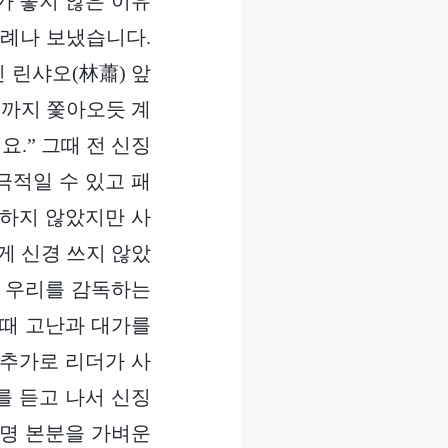
과가 좋지 않은 이유
차례나 보냈습니다.
 린샤오(林蕭) 앞
더까지 쫓아오듯 계
.” 그때 전 신징
극적일 수 있고 패
 하지 않았지만 사
게 신경 쓰지 않았
가 우리를 감독하는
 때 고난과 대가를
 추가로 리더가 사
를 듣고 나서 신징
분명 본분을 가벼운