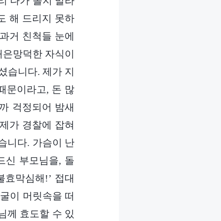
리 나가 놀지 말라
도 해 드리지 못하
 과거 친척들 눈에
 배은망덕한 자식이
셨습니다. 제가 지
때문이라고, 돈 많
갈까 걱정되어 밤새
 제가 경찰에 잡혀
습니다. 가슴이 난
드신 부모님을, 돌
불효막심해!’ 접대
얼굴이 머릿속을 떠
님께 효도할 수 있