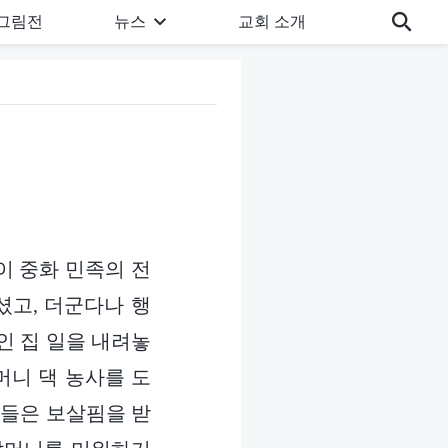
그림전
뉴스
교회 소개
이 중화 민족의 전
셨고, 더군다나 행
인 집 일을 내려놓
머니 댁 농사를 도
매들은 보살핌을 받