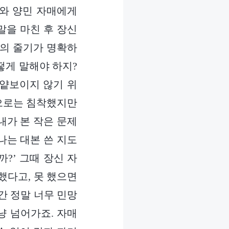
저와 양민 자매에게
말을 마친 후 장신
각의 줄기가 명확하
떻게 말해야 하지?
 얕보이지 않기 위
겉으로는 침착했지만
내가 본 작은 문제
나는 대본 쓴 지도
?’ 그때 장신 자
했다고, 못 했으면
간 정말 너무 민망
냥 넘어가죠. 자매