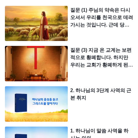
질문 (1) 주님의 약속은 다시
오셔서 우리를 천국으로 데려
가시는 것입니다. 근데 당신
들은 주님이 성육신하셔서 말
세의 심판 사역을 하신다고
증거하고 있습니다. 성경에
질문 (3) 지금 온 교계는 보편
분명히 주께서 구름을 타고
적으로 황폐합니다. 하지만
능력과 큰 영광으로 오신다고
우리는 교회가 황폐하게 된
했는데 주님이 성육신하셔서
원인에 대해 시종일관 잘 모
은밀히 오셨다고 증거하는 것
릅니다. 이 때문에 우리는 구
과 왜 다릅니까?
약 성경을 참답게 읽으면서
2. 하나님의 3단계 사역의 근
율법시대 후기에 유대교 대제
본 취지
사장, 서기관, 바리새인들의
모든 행위가 어떻게 교계의
황폐함을 초래했는지를 중점
적으로 살펴보았습니다. 비록
1. 하나님이 말씀 사역을 하
문제는 좀 발견했지만 그래도