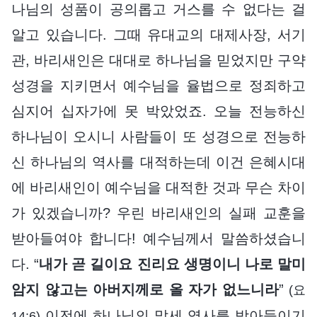
나님의 성품이 공의롭고 거스를 수 없다는 걸
알고 있습니다. 그때 유대교의 대제사장, 서기
관, 바리새인은 대대로 하나님을 믿었지만 구약
성경을 지키면서 예수님을 율법으로 정죄하고
심지어 십자가에 못 박았었죠. 오늘 전능하신
하나님이 오시니 사람들이 또 성경으로 전능하
신 하나님의 역사를 대적하는데 이건 은혜시대
에 바리새인이 예수님을 대적한 것과 무슨 차이
가 있겠습니까? 우린 바리새인의 실패 교훈을
받아들여야 합니다! 예수님께서 말씀하셨습니
다. “
내가 곧 길이요 진리요 생명이니 나로 말미
암지 않고는 아버지께로 올 자가 없느니라
”
(요
이전에 하나님의 말세 역사를 받아들이기
14:6)