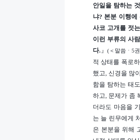
안일을 탐하는 것
냐? 본분 이행에
사코 고개를 젓는
이런 부류의 사람
다.
』
(＜말씀ㆍ5권
적 상태를 폭로하
했고, 신경을 많
함을 탐하는 태도
하고, 문제가 좀
더라도 마음을 기
는 늘 린무에게 
은 본분을 위해 