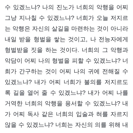
수 있겠느냐? 나의 진노가 너희의 악행을 어찌
그냥 지나칠 수 있겠느냐? 너희가 오늘 저지르
는 악행은 자신의 살길을 마련하는 것이 아니라
내일 받을 형벌을 쌓는 것이고, 나 전능자에게
형벌받을 짓을 하는 것이다. 너희의 그 악행과
악담이 어찌 나의 형벌을 피할 수 있겠느냐? 너
희가 간구하는 것이 어찌 나의 귀에 전해질 수
있겠느냐? 내가 어찌 너희가 불의를 저지르도
록 길을 열어 줄 수 있겠느냐? 내가 어찌 나를
거역한 너희의 악행을 용서할 수 있겠느냐? 내
가 어찌 독사 같은 너희의 입술과 혀를 자르지
않을 수 있겠느냐? 너희는 자신의 의를 위해 내