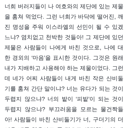
너희 버러지들이 나 여호와의 제단에 있는 제물
을 훔쳐 먹었다. 그런 너희가 바닥에 떨어진, 깨
진 명성을 주워 이스라엘의 선민이 될 수 있겠
느냐? 염치없고 천박한 것들아! 그 제단에 있던
제물은 사람들이 나에게 바친 것으로, 나에 대
한 경외의 ‘마음’을 표시한 것이다. 그것은 원래
내가 지배하고 사용해야 하는 제물이었다. 그런
데 네가 어찌 사람들이 내게 바친 작은 산비둘
기를 훔쳐 간단 말이냐? 너는 유다가 되는 것이
두렵지 않으냐? 너의 밭이 ‘피밭’이 되는 것이
두렵지 않으냐? 부끄러움을 모르는 물건짝들
아! 사람들이 바친 산비둘기가 너, 구더기의 더