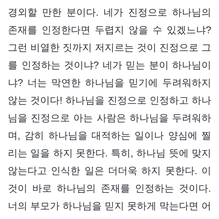
경외할 만한 분이다. 네가 진정으로 하나님의
존재를 인정한다면 두렵지 않을 수 있겠느냐?
그런 비열한 짓까지 저지르는 것이 진정으로 그
를 인정하는 것이냐? 네가 믿는 분이 하나님이
냐? 너는 막연한 하나님을 믿기에 두려워하지
않는 것이다! 하나님을 진정으로 인정하고 하나
님을 진정으로 아는 사람은 하나님을 두려워하
며, 감히 하나님을 대적하는 일이나 양심에 찔
리는 일을 하지 못한다. 특히, 하나님 뜻에 맞지
않는다고 인식한 일은 더더욱 하지 못한다. 이
것이 바로 하나님의 존재를 인정하는 것이다.
너의 부모가 하나님을 믿지 못하게 막는다면 어