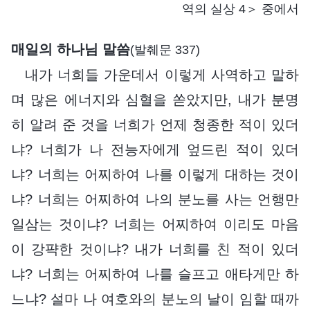
역의 실상 4＞ 중에서
매일의 하나님 말씀
(발췌문 337)
내가 너희들 가운데서 이렇게 사역하고 말하
며 많은 에너지와 심혈을 쏟았지만, 내가 분명
히 알려 준 것을 너희가 언제 청종한 적이 있더
냐? 너희가 나 전능자에게 엎드린 적이 있더
냐? 너희는 어찌하여 나를 이렇게 대하는 것이
냐? 너희는 어찌하여 나의 분노를 사는 언행만
일삼는 것이냐? 너희는 어찌하여 이리도 마음
이 강퍅한 것이냐? 내가 너희를 친 적이 있더
냐? 너희는 어찌하여 나를 슬프고 애타게만 하
느냐? 설마 나 여호와의 분노의 날이 임할 때까