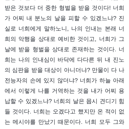
받은 것보다 더 중한 형벌을 받을 것이다! 너희
가 어찌 내 분노의 날을 피할 수 있겠느냐? 진
실로 너희에게 말하노니, 나의 인내는 본래 너
희의 악행을 상대로 예비한 것이고, 너희가 그
날에 받을 형벌을 상대로 존재하는 것이다. 너
희는 나의 인내심이 바닥에 다다른 뒤 내 진노
의 심판을 받을 대상이 아니더냐? 만물이 다 나
전능자의 손에 있지 않더냐? 너희가 하늘 아래
에서 이렇게 나를 거역하는 것을 내가 어찌 용
납할 수 있겠느냐? 너희의 날은 몹시 견디기 힘
들 것이다. 너희는 오겠다고 했지만 온 적이 없
는 메시야를 만났기 때문이다. 너희 모두 그와