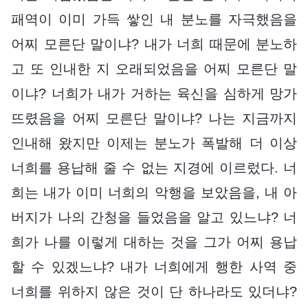
패역이 이미 가득 쌓인 내 분노를 자극했음을
어찌 모른단 말이냐? 내가 너희 때문에 분노하
고 또 인내한 지 오래되었음을 어찌 모른단 말
이냐? 너희가 내가 거하는 육신을 심하게 망가
뜨렸음을 어찌 모른단 말이냐? 나는 지금까지
인내해 왔지만 이제는 분노가 폭발해 더 이상
너희를 용납해 줄 수 없는 지경에 이르렀다. 너
희는 내가 이미 너희의 악행을 보았음을, 내 아
버지가 나의 간청을 들었음을 알고 있느냐? 너
희가 나를 이렇게 대하는 것을 그가 어찌 용납
할 수 있겠느냐? 내가 너희에게 행한 사역 중
너희를 위하지 않은 것이 단 하나라도 있더냐?