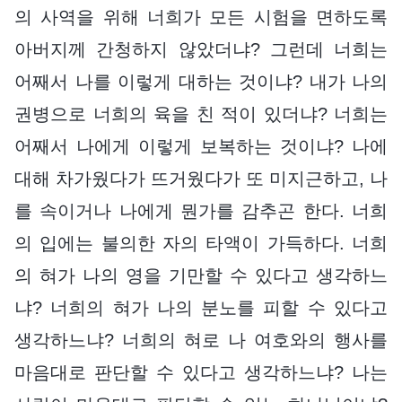
의 사역을 위해 너희가 모든 시험을 면하도록
아버지께 간청하지 않았더냐? 그런데 너희는
어째서 나를 이렇게 대하는 것이냐? 내가 나의
권병으로 너희의 육을 친 적이 있더냐? 너희는
어째서 나에게 이렇게 보복하는 것이냐? 나에
대해 차가웠다가 뜨거웠다가 또 미지근하고, 나
를 속이거나 나에게 뭔가를 감추곤 한다. 너희
의 입에는 불의한 자의 타액이 가득하다. 너희
의 혀가 나의 영을 기만할 수 있다고 생각하느
냐? 너희의 혀가 나의 분노를 피할 수 있다고
생각하느냐? 너희의 혀로 나 여호와의 행사를
마음대로 판단할 수 있다고 생각하느냐? 나는