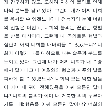
게 간구하지 않고, 오히려 자신의 불의로 인해
나의 분노를 쌓고 있다. 그런데 내가 어찌 너희
를 용서할 수 있겠느냐? 나 전능자의 눈에 너희
의 언행은 더럽고, 너희의 불의는 끝없는 형벌
을 받을 대상이다. 그런데 내 공의로운 형벌과
심판이 어찌 너희를 내버려둘 수 있겠느냐? 너
희가 이렇게 나를 대하므로 나는 슬픔과 분노를
느끼고 있다. 그런데 내가 어찌 너희가 내 수중
에서 달아나고 나 여호와의 형벌과 저주의 날을
피하게 할 수 있겠느냐? 너희의 모든 악한 말들
이 이미 내 귀에 전해졌음을 어찌 모른단 말이
냐? 너희의 불의가 이미 내 거룩한 의의 두루마
기를 더럽혔음을 어찌 모른단 말이냐? 너희의