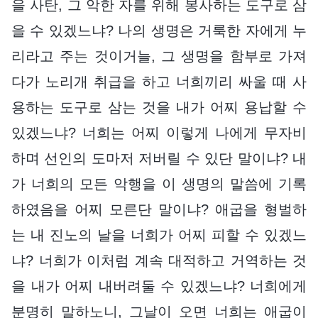
을 사탄, 그 악한 자를 위해 봉사하는 도구로 삼
을 수 있겠느냐? 나의 생명은 거룩한 자에게 누
리라고 주는 것이거늘, 그 생명을 함부로 가져
다가 노리개 취급을 하고 너희끼리 싸울 때 사
용하는 도구로 삼는 것을 내가 어찌 용납할 수
있겠느냐? 너희는 어찌 이렇게 나에게 무자비
하며 선인의 도마저 저버릴 수 있단 말이냐? 내
가 너희의 모든 악행을 이 생명의 말씀에 기록
하였음을 어찌 모른단 말이냐? 애굽을 형벌하
는 내 진노의 날을 너희가 어찌 피할 수 있겠느
냐? 너희가 이처럼 계속 대적하고 거역하는 것
을 내가 어찌 내버려둘 수 있겠느냐? 너희에게
분명히 말하노니, 그날이 오면 너희는 애굽이